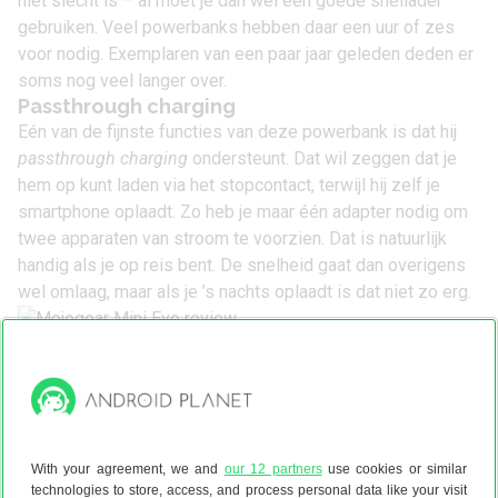
niet slecht is – al moet je dan wel een goede snellader
gebruiken. Veel powerbanks hebben daar een uur of zes
voor nodig. Exemplaren van een paar jaar geleden deden er
soms nog veel langer over.
Passthrough charging
Eén van de fijnste functies van deze powerbank is dat hij
passthrough charging
ondersteunt. Dat wil zeggen dat je
hem op kunt laden via het stopcontact, terwijl hij zelf je
smartphone oplaadt. Zo heb je maar één adapter nodig om
twee apparaten van stroom te voorzien. Dat is natuurlijk
handig als je op reis bent. De snelheid gaat dan overigens
wel omlaag, maar als je ’s nachts oplaadt is dat niet zo erg.
Conclusie Mojogear Mini Evo review
De Mojogear Mini Evo is een fijne powerbank voor wie
veel onderweg is. Hij is klein, licht en laadt je
smartphone behoorlijk snel op. Houd er wel rekening
With your agreement, we and
our 12 partners
use cookies or similar
mee dat je de meeste moderne telefoons hooguit twee
technologies to store, access, and process personal data like your visit