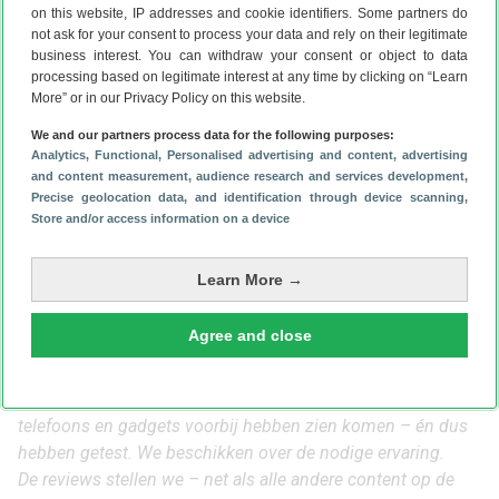
keer vol krijgt met dit apparaatje. Omdat hij passthrough
on this website, IP addresses and cookie identifiers. Some partners do
not ask for your consent to process your data and rely on their legitimate
charging ondersteunt is dat geen groot probleem. ’s
business interest. You can withdraw your consent or object to data
Nachts kun je met de lader van je smartphone ook de
processing based on legitimate interest at any time by clicking on “Learn
Mini Evo weer bijtanken.
More” or in our Privacy Policy on this website.
Mojogear Mini Evo kopen
We and our partners process data for the following purposes:
Wil je de Mojogear Mini Evo na het lezen van deze review
Analytics
, Functional
, Personalised advertising and content, advertising
and content measurement, audience research and services development
,
kopen? Op de
website van Mojogear
ben je
26,95 euro
Precise geolocation data, and identification through device scanning
,
kwijt voor de powerbank. Je kunt hem ook kopen bij
Store and/or access information on a device
voorbeeld
Amazon
of
Bol.com
, maar dan ben je iets duurder
uit. Je betaalt dan vaak rond de 30 euro.
Learn More →
Reviews op Android Planet
Op Android Planet testen we het hele jaar door de nieuwste
Agree and close
apparatuur zoals smartwatches, draadloze oordopjes en
smartphones. Dit doen we met een team van redacteurs dat
al jaren in de ‘smartphonewereld’ actief is en al heel wat
telefoons en gadgets voorbij hebben zien komen – én dus
hebben getest. We beschikken over de nodige ervaring.
De reviews stellen we – net als alle andere content op de