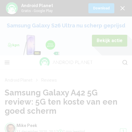
Android Planet
Download
Gratis - Google Play
Samsung Galaxy S26 Ultra nu scherp geprijsd
Bekijk actie
Android Planet
Reviews
Samsung Galaxy A42 5G
review: 5G ten koste van een
goed scherm
Mike Peek
1
11 december 2020, 20:17
7 min leestijd