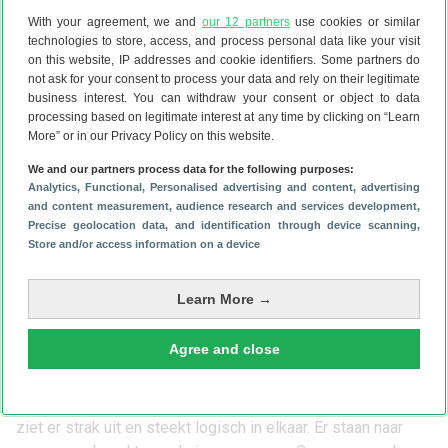
Samsung schreeuwt het van de daken: de A42 kan overweg
With your agreement, we and
our 12 partners
use cookies or similar
met 5G. Leuk en aardig, maar het 5G-netwerk in Nederland
technologies to store, access, and process personal data like your visit
is voorlopig
meer een hype dan een verbetering
. Echte
on this website, IP addresses and cookie identifiers. Some partners do
not ask for your consent to process your data and rely on their legitimate
snelheidswinst ten opzichte van 4G is er nog niet. De
business interest. You can withdraw your consent or object to data
ondersteuning voor 5G lijkt ons daarom geen reden om
processing based on legitimate interest at any time by clicking on “Learn
specifiek voor dit toestel te kiezen.
More” or in our Privacy Policy on this website.
Vlotte software krijgt voldoende
We and our partners process data for the following purposes:
updates
Analytics
, Functional
, Personalised advertising and content, advertising
and content measurement, audience research and services development
,
De Galaxy A42 5G draait op
Android 10
. Het toestel krijgt
Precise geolocation data, and identification through device scanning
,
waarschijnlijk twee updates en wordt in de toekomst dus
Store and/or access information on a device
bijgewerkt naar
Android 11
en Android 12. Samsung
garandeert verder twee jaar lang ieder kwartaal een
Learn More →
beveiligingsupdate om virussen en indringers op afstand te
houden. Die updates mag je dus in ieder geval tot eind
Agree and close
2022 verwachten.
Samsung voorziet Android van zijn eigen
One UI
-skin. Die
ziet er strak uit en steekt logisch in elkaar. Er staan naar