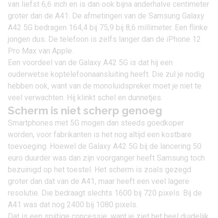
van liefst 6,6 inch en is dan ook bijna anderhalve centimeter
groter dan de A41. De afmetingen van de Samsung Galaxy
A42 5G bedragen 164,4 bij 75,9 bij 8,6 millimeter. Een flinke
jongen dus. De telefoon is zelfs langer dan de
iPhone 12
Pro Max
van Apple.
Een voordeel van de Galaxy A42 5G is dat hij een
ouderwetse koptelefoonaansluiting heeft. Die zul je nodig
hebben ook, want van de monoluidspreker moet je niet te
veel verwachten. Hij klinkt schel en dunnetjes.
Scherm is niet scherp genoeg
Smartphones met 5G mogen dan steeds goedkoper
worden, voor fabrikanten is het nog altijd een kostbare
toevoeging. Hoewel de Galaxy A42 5G bij de lancering 50
euro duurder was dan zijn voorganger heeft Samsung toch
bezuinigd op het toestel. Het scherm is zoals gezegd
groter dan dat van de A41, maar heeft een veel lagere
resolutie. Die bedraagt slechts 1600 bij 720 pixels. Bij de
A41 was dat nog 2400 bij 1080 pixels.
Dat is een spijtige concessie, want je ziet het heel duidelijk.