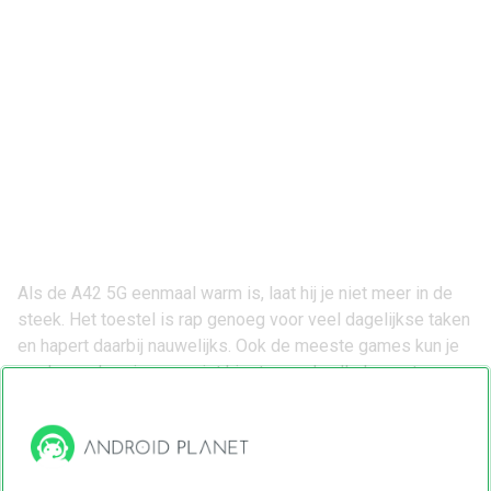
Als de A42 5G eenmaal warm is, laat hij je niet meer in de
steek. Het toestel is rap genoeg voor veel dagelijkse taken
en hapert daarbij nauwelijks. Ook de meeste games kun je
spelen, zolang je maar niet kiest voor de allerhoogste
instellingen. En met 128GB opslagruimte kun je voorlopig al
je foto’s en video’s bewaren. Mocht de telefoon toch vol
zitten, dan kun je de opslag overigens uitbreiden met een
micro-sd-kaartje.