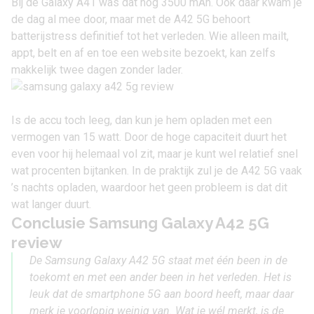
Bij de Galaxy A41 was dat nog 3500 mAh. Ook daar kwam je
de dag al mee door, maar met de A42 5G behoort
batterijstress definitief tot het verleden. Wie alleen mailt,
appt, belt en af en toe een website bezoekt, kan zelfs
makkelijk twee dagen zonder lader.
Is de accu toch leeg, dan kun je hem opladen met een
vermogen van 15 watt. Door de hoge capaciteit duurt het
even voor hij helemaal vol zit, maar je kunt wel relatief snel
wat procenten bijtanken. In de praktijk zul je de A42 5G vaak
’s nachts opladen, waardoor het geen probleem is dat dit
wat langer duurt.
Conclusie Samsung Galaxy A42 5G
review
De Samsung Galaxy A42 5G staat met één been in de
toekomt en met een ander been in het verleden. Het is
leuk dat de smartphone 5G aan boord heeft, maar daar
merk je voorlopig weinig van. Wat je wél merkt, is de