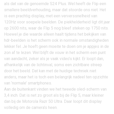
als dat van de genoemde S24 Plus. Wel heeft de Flip een
smallere beeldverhouding, maar dat stoorde ons niet. Het
is een prachtig display, met een ververssnelheid van
120Hz voor soepele beelden. De piekhelderheid ligt dit jaar
op 2600 nits, waar de Flip 5 nog bleef steken op 1750 nits.
Hoewel je die waarde alleen haalt tijdens het bekijken van
hdr-beelden is het scherm ook in normale omstandigheden
lekker fel. Je hoeft geen moeite te doen om je appjes in de
zon af te lezen. Wel blijft de vouw in het scherm een punt
van aandacht, zeker als je vaak video’s kijkt. Er loopt dan,
afhankelijk van de lichtinval, soms een zichtbare streep
door het beeld. Dat kan met de huidige techniek niet
anders, maar het is toch een belangrijk nadeel ten opzichte
van ‘normale’ smartphones.
Aan de buitenkant vinden we het tweede oled-scherm van
3,4 inch. Dat is net zo groot als bij de Flip 5, maar kleiner
dan bij de
Motorola Razr 50 Ultra
. Daar loopt dit display
volledig om de camera’s heen.