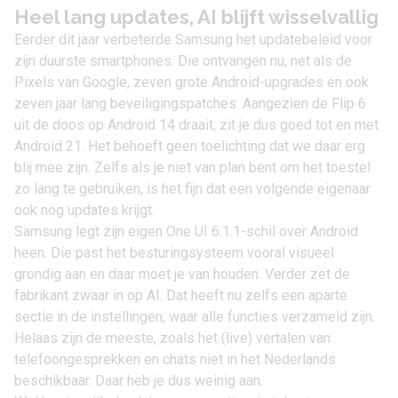
Heel lang updates, AI blijft wisselvallig
Eerder dit jaar verbeterde Samsung het updatebeleid voor
zijn duurste smartphones. Die ontvangen nu, net als de
Pixels van
Google
, zeven grote Android-upgrades en ook
zeven jaar lang beveiligingspatches. Aangezien de Flip 6
uit de doos op
Android 14
draait, zit je dus goed tot en met
Android 21. Het behoeft geen toelichting dat we daar erg
blij mee zijn. Zelfs als je niet van plan bent om het toestel
zo lang te gebruiken, is het fijn dat een volgende eigenaar
ook nog updates krijgt.
Samsung legt zijn eigen One UI 6.1.1-schil over Android
heen. Die past het besturingsysteem vooral visueel
grondig aan en daar moet je van houden. Verder zet de
fabrikant zwaar in op AI. Dat heeft nu zelfs een aparte
sectie in de instellingen, waar alle functies verzameld zijn.
Helaas zijn de meeste, zoals het (live) vertalen van
telefoongesprekken en chats niet in het Nederlands
beschikbaar. Daar heb je dus weinig aan.