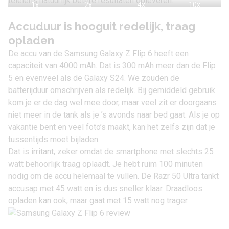
telelens natuurlijk betere resultaten opleveren.
1x
2x
4x
10x
Accuduur is hooguit redelijk, traag
opladen
De accu van de Samsung Galaxy Z Flip 6 heeft een
capaciteit van 4000 mAh. Dat is 300 mAh meer dan de Flip
5 en evenveel als de Galaxy S24. We zouden de
batterijduur omschrijven als redelijk. Bij gemiddeld gebruik
kom je er de dag wel mee door, maar veel zit er doorgaans
niet meer in de tank als je ’s avonds naar bed gaat. Als je op
vakantie bent en veel foto’s maakt, kan het zelfs zijn dat je
tussentijds moet bijladen.
Dat is irritant, zeker omdat de smartphone met slechts 25
watt behoorlijk traag oplaadt. Je hebt ruim 100 minuten
nodig om de accu helemaal te vullen. De Razr 50 Ultra tankt
accusap met 45 watt en is dus sneller klaar. Draadloos
opladen kan ook, maar gaat met 15 watt nog trager.