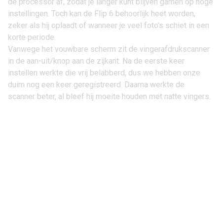
de processor af, zodat je langer kunt blijven gamen op hoge
instellingen. Toch kan de Flip 6 behoorlijk heet worden,
zeker als hij oplaadt of wanneer je veel foto’s schiet in een
korte periode.
Vanwege het vouwbare scherm zit de vingerafdrukscanner
in de aan-uit/knop aan de zijkant. Na de eerste keer
instellen werkte die vrij belabberd, dus we hebben onze
duim nog een keer geregistreerd. Daarna werkte de
scanner beter, al bleef hij moeite houden met natte vingers.