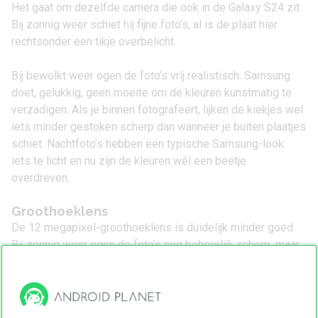
Het gaat om dezelfde camera die ook in de
Galaxy S24
zit.
Bij zonnig weer schiet hij fijne foto’s, al is de plaat hier
rechtsonder een tikje overbelicht.
Bij bewolkt weer ogen de foto’s vrij realistisch. Samsung
doet, gelukkig, geen moeite om de kleuren kunstmatig te
verzadigen. Als je binnen fotografeert, lijken de kiekjes wel
iets minder gestoken scherp dan wanneer je buiten plaatjes
schiet. Nachtfoto’s hebben een typische Samsung-look:
iets te licht en nu zijn de kleuren wél een beetje
overdreven.
Groothoeklens
De 12 megapixel-groothoeklens is duidelijk minder goed.
Bij zonnig weer ogen de foto’s nog behoorlijk scherp, maar
als je minder mooi licht hebt, valt op dat vooral de hoeken
snel wazig worden.
De software heeft bovendien grote moeite om lichtere