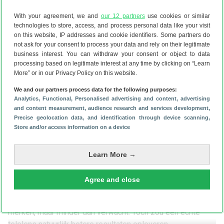
delen in toom te houden. Dat zie je met name in de foto van
With your agreement, we and
our 12 partners
use cookies or similar
de stationshal in Maastricht. Die ziet er echt niet goed uit.
technologies to store, access, and process personal data like your visit
Vooral de hoek rechtsonder is een rommeltje. Ook
on this website, IP addresses and cookie identifiers. Some partners do
nachtfoto’s ogen snel onscherp.
not ask for your consent to process your data and rely on their legitimate
business interest. You can withdraw your consent or object to data
processing based on legitimate interest at any time by clicking on “Learn
More” or in our Privacy Policy on this website.
We and our partners process data for the following purposes:
Analytics
, Functional
, Personalised advertising and content, advertising
Al met al moet je de Flip 6 niet kopen als je een fervent
and content measurement, audience research and services development
,
fotograaf bent. De groothoeklens is niet al te best en
Precise geolocation data, and identification through device scanning
,
bovendien ontbreekt een telelens om optisch mee in te
Store and/or access information on a device
zoomen. Dat kun je natuurlijk wel digitaal doen, tot maximaal
10x. Samsung belooft dat de resultaten dankzij AI beter zijn
Learn More →
dan voorheen.
Dat klopt ook. Tussen 1x en 2x zoom zien we niet zoveel
Agree and close
verschil en ook de 4x ingezoomde foto is nog zeer
bruikbaar. Bij 10x zoom is wel duidelijk kwaliteitsverlies te
merken, maar minder dan verwacht. Toch zou een echte