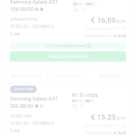
Samsung
Galaxy A37
128 GB/5G
1d
€ 16,00
onbeperkt min
p/m
20 GB
(5G - 350 Mbit/s)
Eenmalig toestel:
€ 0,00
2 jaar
Gemiddeld p/m:
€ 16,20
€ 91,00
toestelvoordeel
Bekijk bij
Mobiel.nl
Meer informatie
Prijsoverzicht
Bekijk deals
Zonder BKR
Samsung
Galaxy A37
256 GB/5G
1d
€ 15,25
10.000 min
p/m
10 GB
(5G - 350 Mbit/s)
Eenmalig toestel:
€ 21,00
2 jaar
Gemiddeld p/m:
€ 16,33