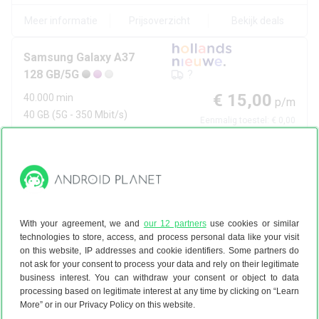
Meer informatie
Prijsoverzicht
Bekijk deals
Samsung
Galaxy A37
128 GB/5G
?
€ 15,00
40.000 min
p/m
40 GB
(5G - 350 Mbit/s)
Eenmalig toestel:
€ 0,00
2 jaar
Gemiddeld p/m:
€ 15,45
Bekijk bij
Hollandsnieuwe
Meer informatie
Prijsoverzicht
Bekijk deals
With your agreement, we and
our 12 partners
use cookies or similar
technologies to store, access, and process personal data like your visit
Zonder BKR
on this website, IP addresses and cookie identifiers. Some partners do
Samsung
Galaxy A37
not ask for your consent to process your data and rely on their legitimate
business interest. You can withdraw your consent or object to data
Enterprise Edition/128 GB/5G
1d
processing based on legitimate interest at any time by clicking on “Learn
€ 15,75
30.000 min
More” or in our Privacy Policy on this website.
p/m