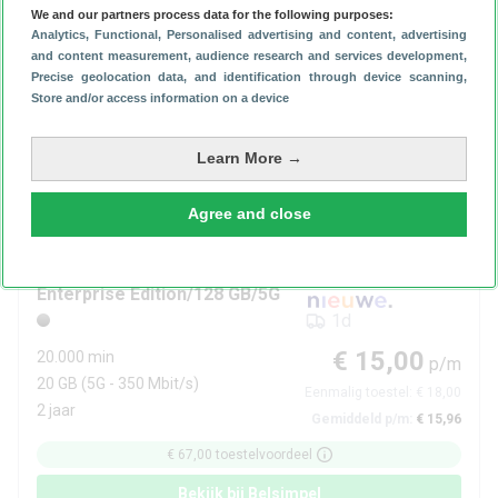
30 GB
(5G - 350 Mbit/s)
Eenmalig toestel:
€ 0,00
We and our partners process data for the following purposes:
2 jaar
Analytics
, Functional
, Personalised advertising and content, advertising
Gemiddeld p/m:
€ 15,96
and content measurement, audience research and services development
,
€ 85,00
toestelvoordeel
Precise geolocation data, and identification through device scanning
,
Store and/or access information on a device
Bekijk bij
Belsimpel
Learn More →
Meer informatie
Prijsoverzicht
Bekijk deals
Agree and close
Zonder BKR
Samsung
Galaxy A37
Enterprise Edition/128 GB/5G
1d
€ 15,00
20.000 min
p/m
20 GB
(5G - 350 Mbit/s)
Eenmalig toestel:
€ 18,00
2 jaar
Gemiddeld p/m:
€ 15,96
€ 67,00
toestelvoordeel
Bekijk bij
Belsimpel