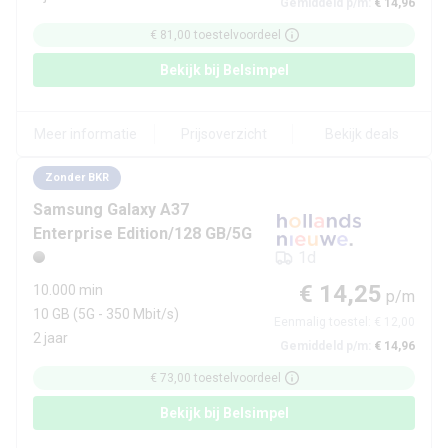
Gemiddeld p/m:
€ 14,96
€ 81,00
toestelvoordeel
Bekijk bij
Belsimpel
Meer informatie
Prijsoverzicht
Bekijk deals
Zonder BKR
Samsung
Galaxy A37
Enterprise Edition/128 GB/5G
1d
€ 14,25
10.000 min
p/m
10 GB
(5G - 350 Mbit/s)
Eenmalig toestel:
€ 12,00
2 jaar
Gemiddeld p/m:
€ 14,96
€ 73,00
toestelvoordeel
Bekijk bij
Belsimpel