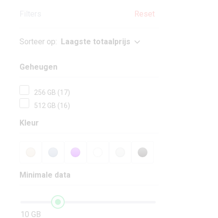
Filters
Reset
Sorteer op:
Laagste totaalprijs
Geheugen
256 GB (17)
512 GB (16)
Kleur
Minimale data
10 GB