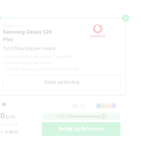
✕
Gesponsord
Samsung Galaxy S26
Plus
Tot €20 korting per maand
✓
Extra voordeel als je thuis Ziggo hebt:
✓
Tot €20 korting per maand
✓
Dubbele data en gratis streamingsdienst
Bekijk aanbieding
1d
50
p/m
€ 221,00
toestelvoordeel
tel:
€ 0,00
Bekijk bij
Belsimpel
/m:
€ 39,71