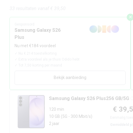
33
resultaten
vanaf
€ 39,50
✕
Gesponsord
Samsung Galaxy S26
Plus
Nu met €184 voordeel
✓
Nu € 214 toestelkorting
✓
Extra voordeel als je thuis Odido hebt
✓
Tot 7,50 korting per maand
Bekijk aanbieding
Samsung
Galaxy S26 Plus
256 GB/5G
€ 39,
120 min
10 GB
(5G - 300 Mbit/s)
Eenmalig toes
2 jaar
Gemiddeld p