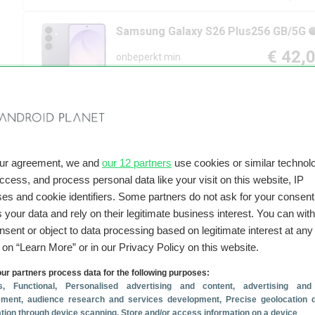
Samsung
Galaxy S26 Plus
256 GB/5G
€ 42,
onbeperkt min
20 GB
(5G - 300 Mbit/s)
Eenmalig toes
2 jaar
Gemiddeld p
Meer informatie
Prijsove
our agreement, we and
our 12 partners
use cookies or similar technolo
Samsung
Galaxy S26 Plus
512 GB/5G
access, and process personal data like your visit on this website, IP
€ 43,
es and cookie identifiers. Some partners do not ask for your consent
120 min
 your data and rely on their legitimate business interest. You can wit
10 GB
(5G - 300 Mbit/s)
Eenmalig toes
nsent or object to data processing based on legitimate interest at any
2 jaar
Gemiddeld p
g on “Learn More” or in our Privacy Policy on this website.
ur partners process data for the following purposes:
Meer informatie
Prijsove
s
, Functional
, Personalised advertising and content, advertising and
ment, audience research and services development
, Precise geolocation 
cation through device scanning
, Store and/or access information on a device