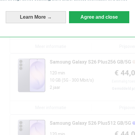
Samsung
Galaxy S26 Plus
512 GB/5G
€ 43,
120 min
Learn More →
Agree and close
10 GB
(5G - 300 Mbit/s)
Eenmalig toes
2 jaar
Gemiddeld p
Meer informatie
Prijsove
Samsung
Galaxy S26 Plus
256 GB/5G
€ 44,
120 min
10 GB
(5G - 300 Mbit/s)
Eenmalig toes
2 jaar
Gemiddeld p
Meer informatie
Prijsove
Samsung
Galaxy S26 Plus
512 GB/5G
€ 44,
120 min