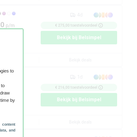
4d
00
p/m
€ 275,00
toestelvoordeel
tel:
€ 0,00
Bekijk bij
Belsimpel
/m:
€ 42,21
rzicht
Bekijk deals
gies to
1d
50
 to
p/m
€ 216,00
toestelvoordeel
hdraw
tel:
€ 0,00
Bekijk bij
Belsimpel
 time by
/m:
€ 43,71
rzicht
Bekijk deals
 content
data, and