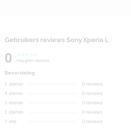
Camera achterkant
Aantal lenzen
1
Camera 1 - Aantal
8 MP
Gebruikers reviews Sony Xperia L
megapixel
0
Camera 1 - Diafragma
2
nog geen reviews
Camera 1 - Autofocus
Ja
Beoordeling
Camera 1 -
Nee
5 sterren
0 reviews
Beeldstabilisatie
4 sterren
0 reviews
Camera 1 - Digitale
3 sterren
0 reviews
Ja
zoom
2 sterren
0 reviews
Camera 1 - Optische
1 ster
0 reviews
Nee
zoom