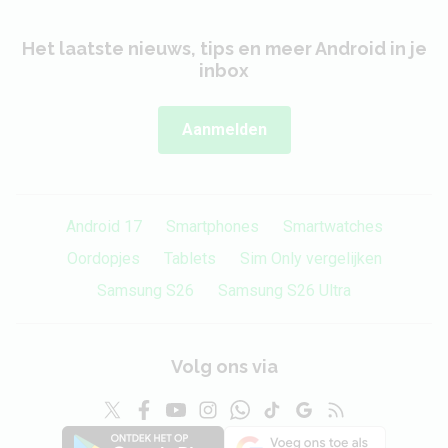
Bluetooth stereo
Ja
Het laatste nieuws, tips en meer Android in je
(A2DP)
inbox
Batterij
Aanmelden
Vervangbaar
Ja
Capaciteit
1750 mAh
Android 17
Smartphones
Smartwatches
Oordopjes
Tablets
Sim Only vergelijken
Type
Lithium-Ion
Samsung S26
Samsung S26 Ultra
Draadloos opladen
Nee
Behuizing
Volg ons via
Lengte
129 mm