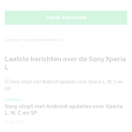
Videoresolutie
1280 x 720 (HD)
Schrijf een review
Video Framerate
30 fps
Flitser
Ja
Lees hier ons recensiebeleid
Flitstype
LED
Laatste berichten over de Sony Xperia
Camera voorkant
L
Camera 1 - Aantal
0.3 MP
megapixel
Software
Sony stopt met Android-updates voor Xperia
Audio
L, M, C en SP
3,5 mm hoofdtelefoon
20 juli 2022
Ja
aansluiting