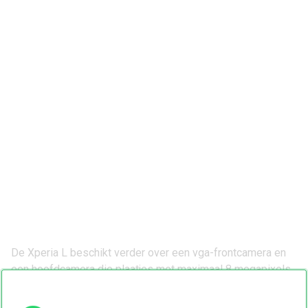
De Xperia L beschikt verder over een vga-frontcamera en
een hoofdcamera die plaatjes met maximaal 8 megapixels
schiet. Video’s neemt hij op in 720p en met een framerate
van 30 beelden per seconde. Uit de doos draait de Xperia L