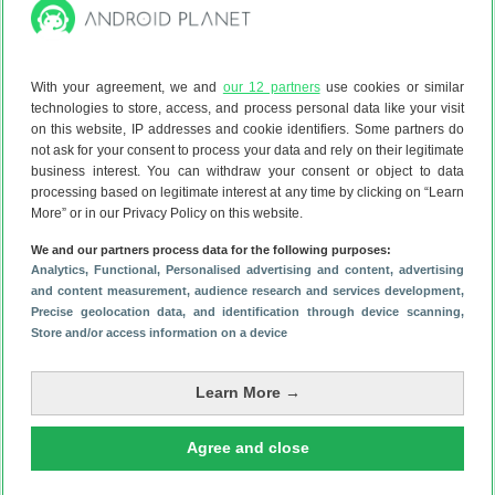
op Android 4.1 (Jelly Bean), al heeft Sony in de maanden na
de release ook een update naar Android 4.2.2 uitgebracht.
De 1750 mAh-accu is redelijk voor een toestel met een
With your agreement, we and
our 12 partners
use cookies or similar
wvga-scherm en staat garant voor een beltijd van circa 9
technologies to store, access, and process personal data like your visit
uur. De standby-tijd is met ruim 400 uur beduidend langer.
on this website, IP addresses and cookie identifiers. Some partners do
not ask for your consent to process your data and rely on their legitimate
business interest. You can withdraw your consent or object to data
Sony Xperia L specs
processing based on legitimate interest at any time by clicking on “Learn
More” or in our Privacy Policy on this website.
Scherm
We and our partners process data for the following purposes:
Analytics
, Functional
, Personalised advertising and content, advertising
and content measurement, audience research and services development
,
Schermgrootte
4.3 inch
Precise geolocation data, and identification through device scanning
,
Store and/or access information on a device
Resolutie
480x854
Learn More →
Schermtype
TFT
Agree and close
Pixeldichtheid
228 ppi