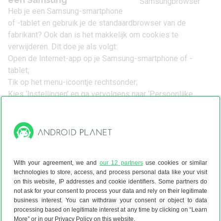
Heb je een Samsung-smartphone
of -tablet en gebruik je de standaardbrowser van de
fabrikant? Ook dan is het makkelijk om cookies te
verwijderen. Dit doe je als volgt:
Open de Internet-app op je Samsung-smartphone of -
tablet;
Tik op het menu-icoontje rechtsonder;
Kies ‘Instellingen’ en ga vervolgens naar ‘Persoonlijke
zoekgegevens’;
Selecteer ‘Zoekgegevens verwijderen’ en vink ‘Cookies en
sitegegeg.’ aan;
Tik op ‘Gegevens wissen’ en bevestig je keuze.
With your agreement, we and
our 12 partners
use cookies or similar
technologies to store, access, and process personal data like your visit
on this website, IP addresses and cookie identifiers. Some partners do
Download de Android Planet-app
not ask for your consent to process your data and rely on their legitimate
business interest. You can withdraw your consent or object to data
processing based on legitimate interest at any time by clicking on “Learn
More” or in our Privacy Policy on this website.