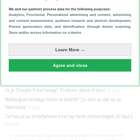
We and our partners process data for the following purposes:
Schrijf je in voor onze nieuwsbrief
Analytics
, Functional
, Personalised advertising and content, advertising
and content measurement, audience research and services development
,
Precise geolocation data, and identification through device scanning
,
Store and/or access information on a device
Meer handige tips op Android Planet
Learn More →
Dit is hoe je je Samsung iets leuks laat zeggen bij het
opladen
(6 aug)
Agree and close
Geen zin om voor Spotify te betalen? 4 trucjes voor de
gratis versie
(5 aug)
Is je Google Pixel traag? Probeer deze 4 tips!
(4 aug)
Batterijpercentage beter in beeld? Zo doe je dat op je
Samsung
(4 aug)
Zó hou je je smartphone koel op hete zomerdagen (6 tips!)
(3 aug)
Je leest een artikel dat eerder op onze website is verschenen. We