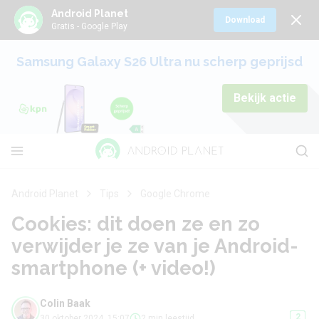
Android Planet
Download
Gratis - Google Play
Samsung Galaxy S26 Ultra nu scherp geprijsd
Bekijk actie
Android Planet
Tips
Google Chrome
Cookies: dit doen ze en zo
verwijder je ze van je Android-
smartphone (+ video!)
Colin Baak
2
30 oktober 2024, 15:07
2 min leestijd