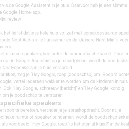
via de Google Assistent in je huis. Daarvoor heb je een slimme
de Google Home-app.
jk het liefst dat je je hele huis vol zet met spraakbestuurde spea
oogle Nest Audio in je huiskamer en de kleinere
Nest Mini’s
voor
amers.
 met slimme speakers, hoe beter de omroepfunctie werkt. Door e
en op de
Google Assistant
op je smartphone, wordt de boodscha
e Nest-speakers in je huis verspreid.
bruiken, zeg je ‘Hey Google, roep [boodschap] om’. Roep ’s och
oogle, vertel iedereen wakker te worden’ om de kinderen in huis
gen. Ook ‘Hey Google, schreeuw [bericht]’ en ‘Hey Google, kondig
en om je boodschap te versturen.
specifieke speakers
rsoon te bereiken, verander je je spraakopdracht. Door na je
ifieke ruimte of speaker te noemen, wordt de boodschap enkel
s voorbeeld: ‘Hey Google, roep ‘is het eten al klaar?’ in de keuk