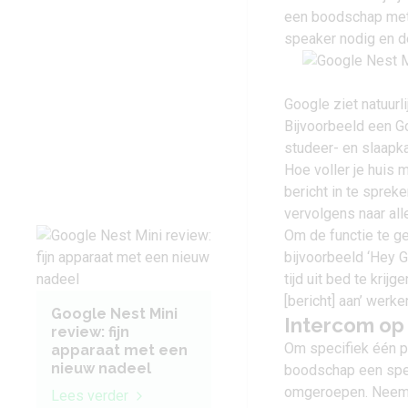
een boodschap met 
speaker nodig en 
Google ziet natuurli
Bijvoorbeeld een G
studeer- en slaapk
Hoe voller je huis
bericht in te sprek
vervolgens naar all
Om de functie te ge
bijvoorbeeld ‘Hey G
tijd uit bed te krij
[bericht] aan’ werk
Google Nest Mini
Intercom op 
review: fijn
Om specifiek één pe
apparaat met een
nieuw nadeel
boodschap een spec
omgeroepen. Neem al
Lees verder