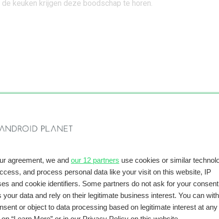
 de keuken krijgen deze boodschap te horen.
our agreement, we and
our 12 partners
use cookies or similar technolo
ge oproepen van extra geluidseffecten voorzien. Gebruik je de
access, and process personal data like your visit on this website, IP
 geven dat het avondeten klaarstaat, dan gaat er ook een belletj
es and cookie identifiers. Some partners do not ask for your consent
schillende Google Nest-speakers om te laten weten dat iedereen
 your data and rely on their legitimate business interest. You can wit
nsent or object to data processing based on legitimate interest at any
e Android-tips
g on “Learn More” or in our Privacy Policy on this website.