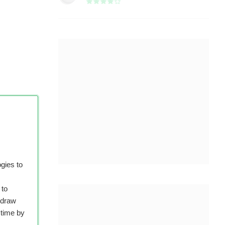
gies to
e
 to
 aan
hdraw
 time by