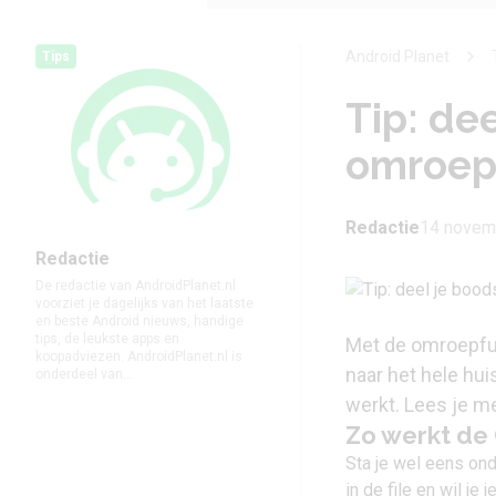
Android Planet
Tips
Tip: de
omroep
Redactie
14 novem
Redactie
De redactie van AndroidPlanet.nl
voorziet je dagelijks van het laatste
en beste Android nieuws, handige
tips, de leukste apps en
Met de omroepfu
koopadviezen. AndroidPlanet.nl is
naar het hele huis
onderdeel van...
werkt. Lees je m
Zo werkt de
Sta je wel eens onde
in de file en wil je