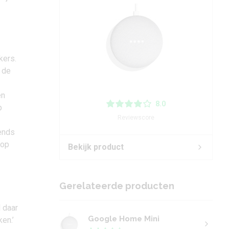
kers.
 de
en
8.0
p
Reviewscore
tends
 op
Bekijk product
Gerelateerde producten
 daar
Google Home Mini
en.’