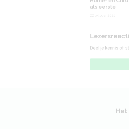
Home- en Chro
als eerste
22 oktober 2025
Lezersreact
Deel je kennis of s
Het 