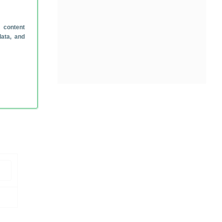
 content
data, and
het