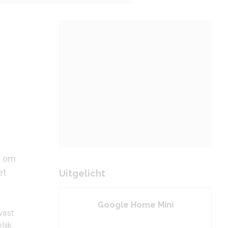
n om
et
Uitgelicht
Google Home Mini
vast
lijk