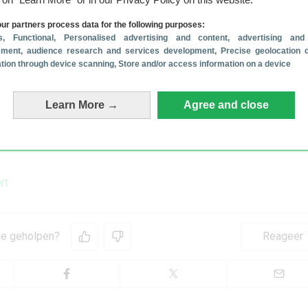
otify te betalen? 4 trucjes voor de gratis versie
(5 aug)
ur partners process data for the following purposes:
traag? Probeer deze 4 tips!
(4 aug)
s
, Functional
, Personalised advertising and content, advertising and
beter in beeld? Zo doe je dat op je Samsung
ment, audience research and services development
, Precise geolocation 
(4 aug)
cation through device scanning
, Store and/or access information on a device
phone koel op hete zomerdagen (6 tips!)
(3 aug)
dig batterijverbruik van de camera op je Samsung
(1 aug)
Learn More →
Agree and close
dat eerder op onze website is verschenen. We hebben de informatie bijgewerkt en 
liceerd.
rt
 je geholpen?
Reageer