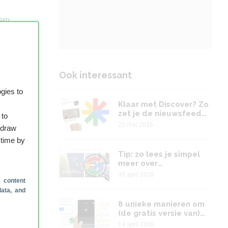
tem;
Ook interessant
ven
gies to
voor
Klaar met Discover? Zo
zet je de nieuwsfeed
 to
van Google direct uit
25 mei 2026
hdraw
oogle
 time by
Tip: zo lees je simpel
meer over
Android(Planet) op
30 april 2026
d is
Google Zoeken
 content
data, and
8 unieke manieren om
(de gratis versie van)
)
Gemini te gebruiken
14 april 2026