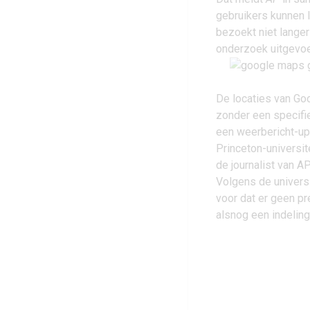
gebruikers kunnen l
bezoekt niet langer
onderzoek uitgevoerd
De locaties van Go
zonder een specifie
een weerbericht-up
Princeton-universit
de journalist van A
Volgens de universi
voor dat er geen pre
alsnog een indeling