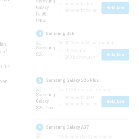
onbeperkt data
e
Bekijken
onbeperkt bellen
Samsung S26
4
Nu 30GB voor €5 per maand
dan
40GB data
s of
Bekijken
200 belminuten
n die
Samsung Galaxy S26 Plus
5
leen
Tot €10 korting per maand
onbeperkt data
Bekijken
onbeperkt bellen
Samsung Galaxy A37
6
40GB voor €6,50 per maand