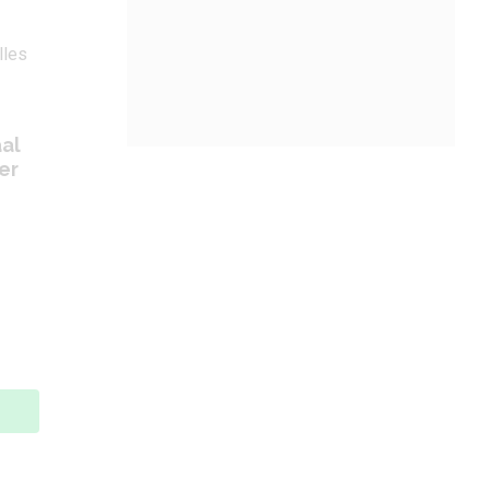
aal
er