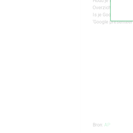
Houd je Pixel veili
Overzicht: dit wete
Is je Google Pixel 
‘Google presenteert
Bron:
AP