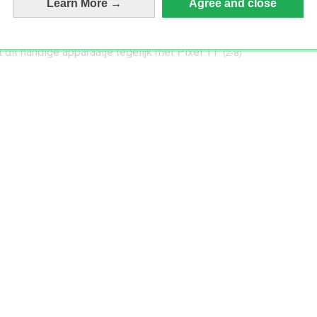
g: installeer nu de augustus-update
(5-8)
Learn More →
Agree and close
n we al over de Google Pixel 11-serie
(5-8)
traag? Probeer deze 4 tips!
(4-8)
 dit handige apparaatje tegelijk met Pixel 11’
(2-8)