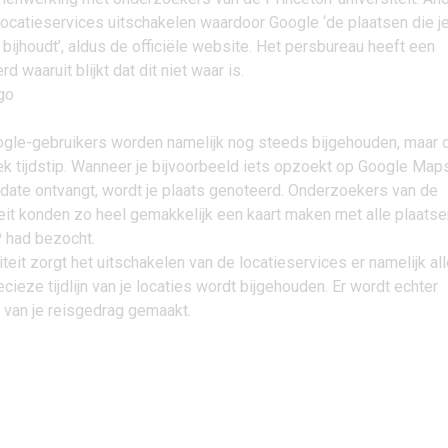
ocatieservices uitschakelen waardoor Google ‘de plaatsen die j
 bijhoudt’, aldus de
officiële website
. Het persbureau heeft een
 waaruit blijkt dat dit niet waar is.
ogle-gebruikers worden namelijk nog steeds bijgehouden, maar 
k tijdstip. Wanneer je bijvoorbeeld iets opzoekt op Google Map
date ontvangt, wordt je plaats genoteerd. Onderzoekers van de
eit konden zo heel gemakkelijk een kaart maken met alle plaatse
P had bezocht.
teit zorgt het uitschakelen van de locatieservices er namelijk al
cieze tijdlijn van je locaties wordt bijgehouden. Er wordt echter
 van je reisgedrag gemaakt.