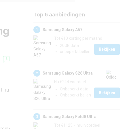
Top 6 aanbiedingen
ng
Samsung Galaxy A57
1
Tot €10 korting per maand
20GB data
Bekijken
onbeperkt bellen
8
Samsung Galaxy S26 Ultra
2
Nu €244 voordeel
t nu
Onbeperkt data
Bekijken
Onbeperkt bellen
Samsung Galaxy Fold8 Ultra
3
Tot €1125,- inruilvoordeel
roid-