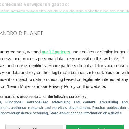
chiedenis verwijderen gaat zo:
e
Mijn activiteit-website
en druk op de drie bolletjes boven een i
en en bevestig je keuze;
chiedenis in één keer schoonvegen? Tik dan in het menu linksbo
our agreement, we and
our 12 partners
use cookies or similar technolo
jderen op basis van’ en kies bij ‘Verwijderen op basis van datum’ 
access, and process personal data like your visit on this website, IP
es and cookie identifiers. Some partners do not ask for your consent
ich van geen kwaad bewust
 your data and rely on their legitimate business interest. You can wit
an Google zegt dat er niks mis is met de manier van werken. ‘G
nsent or object to data processing based on legitimate interest at any
gevens om de gebruikerservaring te verbeteren. We houden
g on “Learn More” or in our Privacy Policy on this website.
 web- en app-activiteit en locatiediensten bij.’
eze diensten volgens de voorlichter altijd gemakkelijk
ur partners process data for the following purposes:
ns AP is deze verklaring misleidend, omdat er geen mogelijkhei
s
, Functional
, Personalised advertising and content, advertising and
ment, audience research and services development
, Precise geolocation 
sten die je locatie bijhouden in één keer uit te schakelen.
cation through device scanning
, Store and/or access information on a device
te nieuws over Google
o) komt eraan, maar juist nú wordt Pixel 10 (Pro) interessant
(6-8