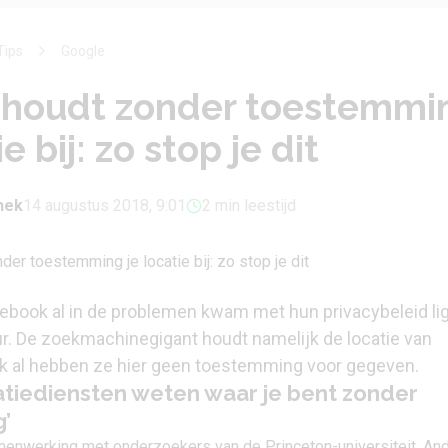
Tips
Google
 houdt zonder toestemmi
ie bij: zo stop je dit
phek
14 augustus 2018, 9:01
2 min leestijd
ebook al in de problemen kwam met hun privacybeleid lig
r. De zoekmachinegigant houdt namelijk de locatie van
ook al hebben ze hier geen toestemming voor gegeven.
tiediensten weten waar je bent zonder
’
enwerking met onderzoekers van de Princeton-universiteit. And