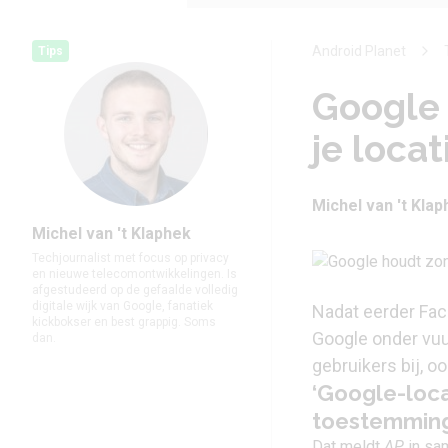
Android Planet
Tips
Google
je locat
Michel van 't Kla
Michel van 't Klaphek
Techjournalist met focus op privacy
en nieuwe telecomontwikkelingen. Is
afgestudeerd op de gefaalde volledig
digitale wijk van Google, fanatiek
Nadat eerder Fac
kickbokser en best grappig. Soms
Google onder vuu
dan.
gebruikers bij, 
‘Google-loca
toestemming
Dat meldt
AP
in sam