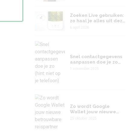
Zoeken Live gebruiken:
zo haal je alles uit deze
nieuwe manier van
6 april 2026
zoeken
Snel contactgegevens
aanpassen doe je zo
(hint: niet op je
1 november 2025
telefoon)
Zo wordt Google
Wallet jouw nieuwe
betrouwbare
25 oktober 2025
reispartner