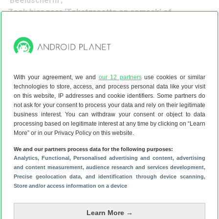
‘Beeldscherm’;
Zoek hier naar ‘Tekstgrootte en opmaak’ of
‘Weergavegrootte’
(precieze benaming verschilt per
merk)
;
Kies hier voor ‘Groot’ in plaats van ‘Standaard’.
Tip
: op sommige Androids heb je een schuifje waarmee je
nog veel preciezer de lettergrootte kunt kiezen.
With your agreement, we and
our 12 partners
use cookies or similar
technologies to store, access, and process personal data like your visit
on this website, IP addresses and cookie identifiers. Some partners do
5. Hogere ververssnelheid kiezen
not ask for your consent to process your data and rely on their legitimate
business interest. You can withdraw your consent or object to data
Dit is lang niet op alle smartphones mogelijk, maar het is
processing based on legitimate interest at any time by clicking on “Learn
het uitzoeken waard. Een hogere ververssnelheid kan
More” or in our Privacy Policy on this website.
vermoeidheid van de ogen door flikkeringen tijdens het
We and our partners process data for the following purposes:
scrollen of lezen verminderen.
Analytics
, Functional
, Personalised advertising and content, advertising
Open de instellingen op je toestel;
and content measurement, audience research and services development
,
Ga naar ‘Vernieuwingsfrequentie van scherm’,
Precise geolocation data, and identification through device scanning
,
‘Verversingssnelheid’ of
‘Beeldsnelheid’
(precieze
Store and/or access information on a device
benaming verschilt per merk)
;
Zet deze op ‘Hoog’ in plaats van ‘Standaard’.
Learn More →