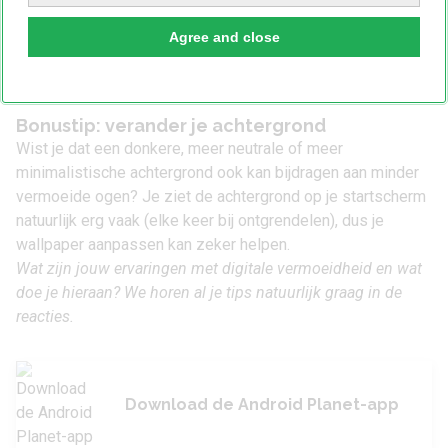
Let op
: een hoge verversingssnelheid (90Hz, 120Hz of
zelfs 165Hz) zorgt voor vloeiendere prestaties, maar een
Agree and close
hoger batterijverbruik.
Bonustip: verander je achtergrond
Wist je dat een donkere, meer neutrale of meer
minimalistische achtergrond ook kan bijdragen aan minder
vermoeide ogen? Je ziet de achtergrond op je startscherm
natuurlijk erg vaak (elke keer bij ontgrendelen), dus je
wallpaper aanpassen kan zeker helpen.
Wat zijn jouw ervaringen met digitale vermoeidheid en wat
doe je hieraan? We horen al je tips natuurlijk graag in de
reacties.
Download de Android Planet-app