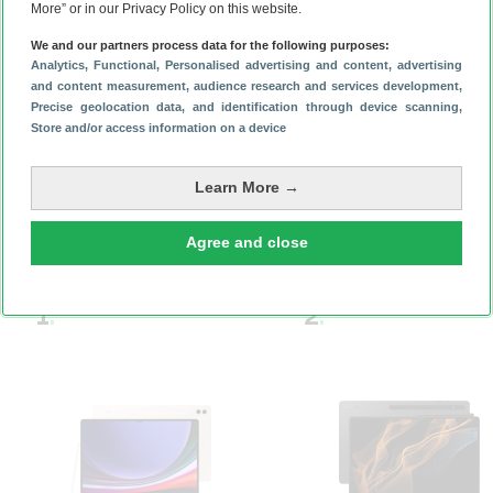
More” or in our Privacy Policy on this website.
simpele adviezen kun je
levensduur van de batterij echter
flink oprekken
.
We and our partners process data for the following purposes:
Analytics
, Functional
, Personalised advertising and content, advertising
Is het tijd voor een geheel nieuwe tablet? Gebruik dan de
and content measurement, audience research and services development
,
prijsvergelijker
van
Android Planet
om de beste deal te
Precise geolocation data, and identification through device scanning
,
vinden.
Store and/or access information on a device
Dit zijn de beste goedkope tablets (tot 250 euro)
Dit zijn de beste Android-tablets
Learn More →
De beste tablets volgens Android
Planet
Agree and close
1
.
2
.