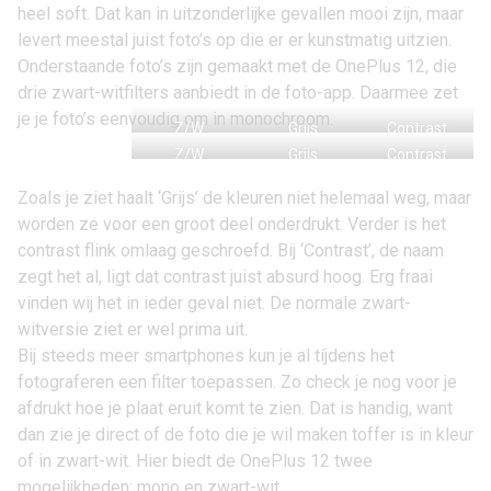
heel soft. Dat kan in uitzonderlijke gevallen mooi zijn, maar
levert meestal juist foto’s op die er er kunstmatig uitzien.
Onderstaande foto’s zijn gemaakt met de
OnePlus 12
, die
drie zwart-witfilters aanbiedt in de foto-app. Daarmee zet
je je foto’s eenvoudig om in monochroom.
Z/W
Grijs
Contrast
Z/W
Grijs
Contrast
Zoals je ziet haalt ‘Grijs’ de kleuren niet helemaal weg, maar
worden ze voor een groot deel onderdrukt. Verder is het
contrast flink omlaag geschroefd. Bij ‘Contrast’, de naam
zegt het al, ligt dat contrast juist absurd hoog. Erg fraai
vinden wij het in ieder geval niet. De normale zwart-
witversie ziet er wel prima uit.
Bij steeds meer smartphones kun je al tíjdens het
fotograferen een filter toepassen. Zo check je nog voor je
afdrukt hoe je plaat eruit komt te zien. Dat is handig, want
dan zie je direct of de foto die je wil maken toffer is in kleur
of in zwart-wit. Hier biedt de OnePlus 12 twee
mogelijkheden: mono en zwart-wit.