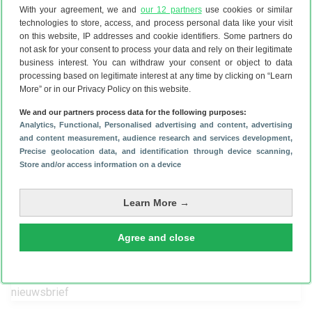
De laatste foto hierboven is niet helemaal zwart-wit, maar
With your agreement, we and
our 12 partners
use cookies or similar
heeft nog een klein beetje kleur. Ook dat zorgt weer voor
technologies to store, access, and process personal data like your visit
on this website, IP addresses and cookie identifiers. Some partners do
een heel andere sfeer. Daar kun je mee spelen door in de
not ask for your consent to process your data and rely on their legitimate
foto-app op je smartphone te kiezen voor ‘verzadiging’ en
business interest. You can withdraw your consent or object to data
deze slider bijvoorbeeld voor driekwart naar links te
processing based on legitimate interest at any time by clicking on “Learn
More” or in our Privacy Policy on this website.
trekken. Dan verdwijnen de kleuren naar de achtergrond,
maar verdwijnen ze niet helemaal. De mogelijkheden zijn
We and our partners process data for the following purposes:
eindeloos.
Analytics
, Functional
, Personalised advertising and content, advertising
and content measurement, audience research and services development
,
Precise geolocation data, and identification through device scanning
,
Store and/or access information on a device
Download de Android Planet-app
Learn More →
Agree and close
Schrijf je in voor onze nieuwsbrief