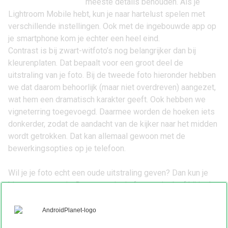
meeste details behouden. Als je
Lightroom Mobile
hebt, kun je naar hartelust spelen met
verschillende instellingen. Ook met de ingebouwde app op
je smartphone kom je echter een heel eind.
Contrast is bij zwart-witfoto’s nog belangrijker dan bij
kleurenplaten. Dat bepaalt voor een groot deel de
uitstraling van je foto. Bij de tweede foto hieronder hebben
we dat daarom behoorlijk (maar niet overdreven) aangezet,
wat hem een dramatisch karakter geeft. Ook hebben we
vigneterring toegevoegd. Daarmee worden de hoeken iets
donkerder, zodat de aandacht van de kijker naar het midden
wordt getrokken. Dat kan allemaal gewoon met de
bewerkingsopties op je telefoon.
Wil je je foto echt een oude uitstraling geven? Dan kun je
kiezen voor sepia. Daarmee ziet je foto eruit alsof hij in de
19e eeuw gemaakt is. Sommige smartphones bieden hier
een kant-en-klaar filter voor aan, maar in Lightroom creëer
je deze
look
eenvoudig zelf.