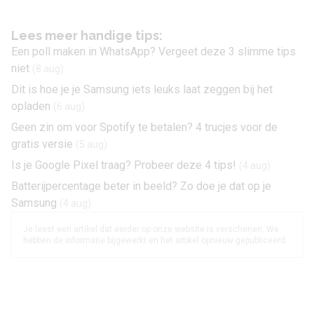
Lees meer handige tips:
Een poll maken in WhatsApp? Vergeet deze 3 slimme tips
niet
(8 aug)
Dit is hoe je je Samsung iets leuks laat zeggen bij het
opladen
(6 aug)
Geen zin om voor Spotify te betalen? 4 trucjes voor de
gratis versie
(5 aug)
Is je Google Pixel traag? Probeer deze 4 tips!
(4 aug)
Batterijpercentage beter in beeld? Zo doe je dat op je
Samsung
(4 aug)
Je leest een artikel dat eerder op onze website is verschenen. We
hebben de informatie bijgewerkt en het artikel opnieuw gepubliceerd.