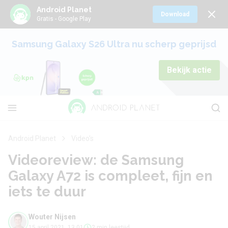
Android Planet
Download
Gratis - Google Play
Samsung Galaxy S26 Ultra nu scherp geprijsd
Bekijk actie
Android Planet
Video's
Videoreview: de Samsung
Galaxy A72 is compleet, fijn en
iets te duur
Wouter Nijsen
15 april 2021, 13:01
2 min leestijd