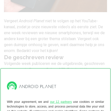
Vergeet
Android Planet
niet te volgen op het YouTube-
kanaal
, zodat je onze nieuwste video’s als eerste ziet. De
ene week reviewen we nieuwe smartphones, terwijl we de
andere keer bij een groter thema stilstaan. Vergeet ook
geen duimpje omhoog te geven, want daarmee help je ons
enorm. Bedankt voor het kijken!
De geschreven review
Volgende week publiceren we de uitgebreide, geschreven
review van de Samsung Galaxy A72. Tot die tijd kun je onze
recensie van de Galaxy A52
checken. De conclusie van het
volledige verhaal lees je alvast hieronder.
De Samsung A52 laat goed zien waarom Galaxy A-
telefoons zo populair zijn. Je krijgt veel voor weinig en
eigenlijk heeft het toestel geen grote minpunten. De
With your agreement, we and
our 12 partners
use cookies or similar
processor is niet de snelste in deze prijsklasse, maar
technologies to store, access, and process personal data like your visit