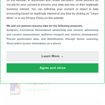
wel snel genoeg voor de meeste gebruikers. Daarnaast
on this website, IP addresses and cookie identifiers. Some partners do
not ask for your consent to process your data and rely on their legitimate
is het jammer dat de telefoon een beetje goedkoop
business interest. You can withdraw your consent or object to data
aanvoelt en de snelste oplader niet wordt meegeleverd.
processing based on legitimate interest at any time by clicking on “Learn
More” or in our Privacy Policy on this website.
Maar dat is het ook wel. De Galaxy A52 heeft een erg
mooi scherm, prima camera’s, een goede accuduur, veel
We and our partners process data for the following purposes:
opslag en krijgt lang updates. Dat maakt ‘m een lekker
Analytics
, Functional
, Personalised advertising and content, advertising
and content measurement, audience research and services development
,
complete smartphone waarvoor je niet heel veel hoeft te
Precise geolocation data, and identification through device scanning
,
betalen. Het zou ons daarom niks verbazen als de A52
Store and/or access information on a device
ook weer een hit wordt.
De Galaxy A72 is in Nederland verkrijgbaar voor een
Learn More →
adviesprijs van 449 euro. In de Samsung A72-vergelijker
zetten we de actuele prijzen voor je op een rijtje.
Agree and close
Samsung Galaxy A72 prijzen
vergelijken
Bekijk product