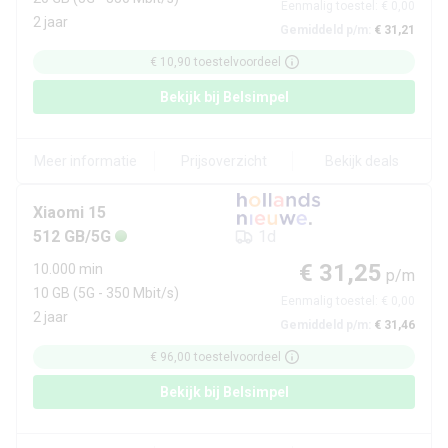
Eenmalig toestel:
€ 0,00
2 jaar
Gemiddeld p/m:
€ 31,21
€ 10,90
toestelvoordeel
Bekijk bij
Belsimpel
Meer informatie
Prijsoverzicht
Bekijk deals
Xiaomi
15
512 GB/5G
1d
€ 31,25
10.000 min
p/m
10 GB
(5G - 350 Mbit/s)
Eenmalig toestel:
€ 0,00
2 jaar
Gemiddeld p/m:
€ 31,46
€ 96,00
toestelvoordeel
Bekijk bij
Belsimpel