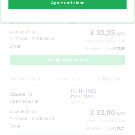
Agree and close
Xiaomi
15
256 GB/5G
4d
€ 32,25
onbeperkt min
p/m
10 GB
(5G - 350 Mbit/s)
Eenmalig toestel:
€ 13,00
2 jaar
Gemiddeld p/m:
€ 33,00
Bekijk bij
Belsimpel
Meer informatie
Prijsoverzicht
Bekijk deals
Xiaomi
15
256 GB/5G
4d
€ 33,00
onbeperkt min
p/m
20 GB
(5G - 350 Mbit/s)
Eenmalig toestel:
€ 0,00
2 jaar
Gemiddeld p/m:
€ 33,21