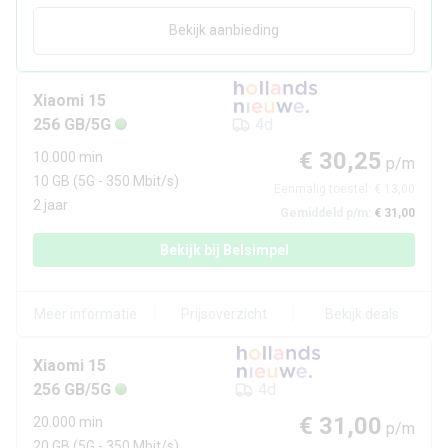
Bekijk aanbieding
Xiaomi
15
256 GB/5G
4d
€ 30,25
10.000 min
p/m
10 GB
(5G - 350 Mbit/s)
Eenmalig toestel:
€ 13,00
2 jaar
Gemiddeld p/m:
€ 31,00
Bekijk bij
Belsimpel
Meer informatie
Prijsoverzicht
Bekijk deals
Xiaomi
15
256 GB/5G
4d
€ 31,00
20.000 min
p/m
20 GB
(5G - 350 Mbit/s)