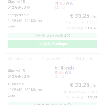
Xiaomi
15
512 GB/5G
1d
€ 33,25
onbeperkt min
p/m
10 GB
(5G - 350 Mbit/s)
Eenmalig toestel:
€ 0,00
2 jaar
Gemiddeld p/m:
€ 33,46
€ 96,00
toestelvoordeel
Bekijk bij
Belsimpel
Meer informatie
Prijsoverzicht
Bekijk deals
Xiaomi
15
512 GB/5G
1d
€ 33,25
40.000 min
p/m
40 GB
(5G - 350 Mbit/s)
Eenmalig toestel:
€ 11,00
2 jaar
Gemiddeld p/m:
€ 33,91
€ 109,00
toestelvoordeel