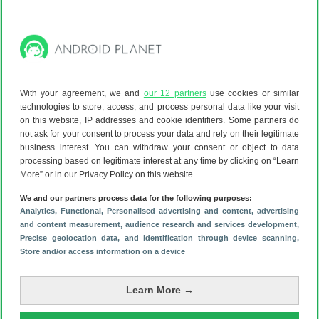
2 jaar
Gemiddeld p/m:
€ 32,16
€ 97,00
toestelvoordeel
Bekijk bij
Belsimpel
With your agreement, we and
our 12 partners
use cookies or similar
Meer informatie
Prijsoverzicht
Bekijk deals
technologies to store, access, and process personal data like your visit
on this website, IP addresses and cookie identifiers. Some partners do
not ask for your consent to process your data and rely on their legitimate
Xiaomi
15
business interest. You can withdraw your consent or object to data
512 GB/5G
1d
processing based on legitimate interest at any time by clicking on “Learn
More” or in our Privacy Policy on this website.
€ 31,75
30.000 min
p/m
We and our partners process data for the following purposes:
30 GB
(5G - 350 Mbit/s)
Eenmalig toestel:
€ 17,00
Analytics
, Functional
, Personalised advertising and content, advertising
2 jaar
Gemiddeld p/m:
€ 32,66
and content measurement, audience research and services development
,
Precise geolocation data, and identification through device scanning
,
€ 103,00
toestelvoordeel
Store and/or access information on a device
Bekijk bij
Belsimpel
Learn More →
Meer informatie
Prijsoverzicht
Bekijk deals