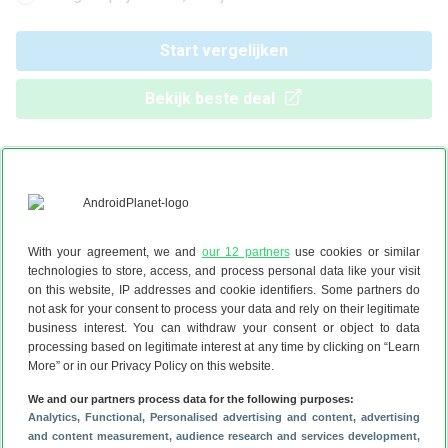
Start vergelijken
Bekijk beste deal
Ervaar draadloos gemak en een goede geluidskwaliteit met
de Beats Powerbeats Pro. Check hier alle prijzen en ontdek
waar je de Beats Powerbeats Pro het goedkoopst kan
scoren. Vergelijk eenvoudig alle actuele prijzen en
aanbiedingen van betrouwbare webshops en vind snel de
With your agreement, we and
our 12 partners
use cookies or similar
technologies to store, access, and process personal data like your visit
beste Beats Powerbeats Pro deal.
on this website, IP addresses and cookie identifiers. Some partners do
not ask for your consent to process your data and rely on their legitimate
✕
business interest. You can withdraw your consent or object to data
processing based on legitimate interest at any time by clicking on “Learn
Gesponsord
More” or in our Privacy Policy on this website.
Sim only (10GB data)
We and our partners process data for the following purposes:
40GB voor €6,50 per maand
Analytics
, Functional
, Personalised advertising and content, advertising
✓
Betrouwbaar KPN netwerk
and content measurement, audience research and services development
,