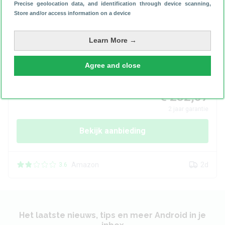
✓
Extra voordeel met KPN Combivoordeel
Precise geolocation data, and identification through device scanning
,
✓
Al 37 keer de beste volgens de Consumentenbond!
Store and/or access information on a device
Bekijk aanbieding
Learn More →
Agree and close
Beats
Powerbeats Pro
€ 232,07
2
jaar garantie
Bekijk aanbieding
Amazon
2d
3.6
Het laatste nieuws, tips en meer Android in je