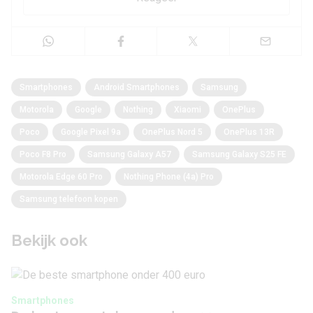
Smartphones
Android Smartphones
Samsung
Motorola
Google
Nothing
Xiaomi
OnePlus
Poco
Google Pixel 9a
OnePlus Nord 5
OnePlus 13R
Poco F8 Pro
Samsung Galaxy A57
Samsung Galaxy S25 FE
Motorola Edge 60 Pro
Nothing Phone (4a) Pro
Samsung telefoon kopen
Bekijk ook
Smartphones