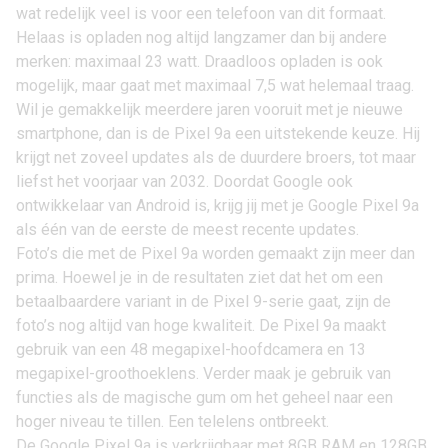
wat redelijk veel is voor een telefoon van dit formaat.
Helaas is opladen nog altijd langzamer dan bij andere
merken: maximaal 23 watt. Draadloos opladen is ook
mogelijk, maar gaat met maximaal 7,5 wat helemaal traag.
Wil je gemakkelijk meerdere jaren vooruit met je nieuwe
smartphone, dan is de Pixel 9a een uitstekende keuze. Hij
krijgt net zoveel updates als de duurdere broers, tot maar
liefst het voorjaar van 2032. Doordat Google ook
ontwikkelaar van Android is, krijg jij met je Google Pixel 9a
als één van de eerste de meest recente updates.
Foto’s die met de Pixel 9a worden gemaakt zijn meer dan
prima. Hoewel je in de resultaten ziet dat het om een
betaalbaardere variant in de Pixel 9-serie gaat, zijn de
foto’s nog altijd van hoge kwaliteit. De Pixel 9a maakt
gebruik van een 48 megapixel-hoofdcamera en 13
megapixel-groothoeklens. Verder maak je gebruik van
functies als de magische gum om het geheel naar een
hoger niveau te tillen. Een telelens ontbreekt.
De Google Pixel 9a is verkrijgbaar met 8GB RAM en 128GB