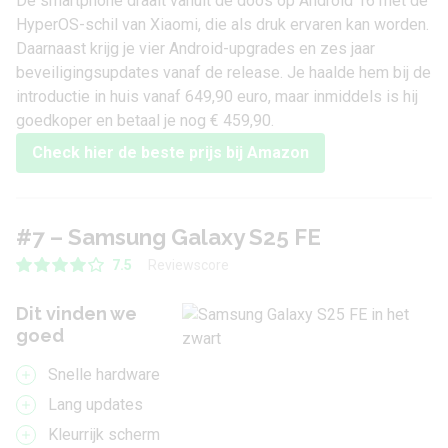
De smartphone draait vanuit de doos op
Android 16
met de
HyperOS-schil van
Xiaomi
, die als druk ervaren kan worden.
Daarnaast krijg je vier Android-upgrades en zes jaar
beveiligingsupdates vanaf de release. Je haalde hem bij de
introductie in huis vanaf 649,90 euro, maar inmiddels is hij
goedkoper en betaal je nog
€ 459,90
.
Check hier de beste prijs bij Amazon
#7 – Samsung Galaxy S25 FE
Reviewscore
7.5
Dit vinden we
goed
Snelle hardware
Lang updates
Kleurrijk scherm