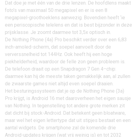
Dat doe je met één van de drie lenzen. De hoofdlens maakt
foto’s van maximaal 50 megapixel en er is een 8
megapixel-groothoeklens aanwezig. Bovendien heeft ‘ie
een periscopische telelens en dat is best bijzonder in deze
prijsklasse. Je zoomt daarmee tot 3,5x optisch in.
De Nothing Phone (4a) Pro beschikt verder over een 6,83
inch-amoled-scherm, dat soepel aanvoelt door de
ververssnelheid tot 144Hz. Ook heeft hij een hoge
piekhelderheid, waardoor de felle zon geen probleem is.
De telefoon draait op een Snapdragon 7 Gen 4–chip:
daarmee kan hij de meeste taken gemakkelijk aan, al zullen
de zwaarste games niet altijd even soepel draaien.
Het besturingssysteem dat je op de Nothing Phone (3a)
Pro krijgt, is
Android 16
met daaroverheen het eigen sausje
van Nothing. In tegenstelling tot andere grote merken zit
dat dicht bij stock-Android. Dat betekent geen bloatware,
maar wel het eigen lettertype dat uit stipjes bestaat en een
aantal widgets. De smartphone zal de komende drie
Android-updates krijgen (wat vrij weinig is) en tot 2032