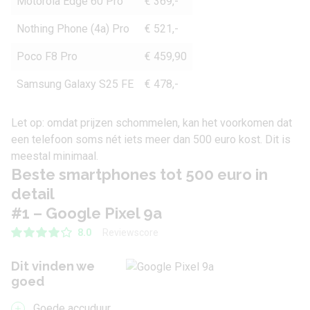
Motorola Edge 60 Pro
€ 369,-
Nothing Phone (4a) Pro
€ 521,-
Poco F8 Pro
€ 459,90
Samsung Galaxy S25 FE
€ 478,-
Let op: omdat prijzen schommelen, kan het voorkomen dat
een telefoon soms nét iets meer dan 500 euro kost. Dit is
meestal minimaal.
Beste smartphones tot 500 euro in
detail
#1 – Google Pixel 9a
Reviewscore
8.0
Dit vinden we
goed
Goede accuduur