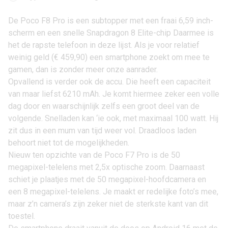
De
Poco F8 Pro
is een subtopper met een fraai 6,59 inch-
scherm en een snelle Snapdragon 8 Elite-chip Daarmee is
het de rapste telefoon in deze lijst. Als je voor relatief
weinig geld (
€ 459,90
) een smartphone zoekt om mee te
gamen, dan is zonder meer onze aanrader.
Opvallend is verder ook de accu. Die heeft een capaciteit
van maar liefst 6210 mAh. Je komt hiermee zeker een volle
dag door en waarschijnlijk zelfs een groot deel van de
volgende. Snelladen kan ‘ie ook, met maximaal 100 watt. Hij
zit dus in een mum van tijd weer vol. Draadloos laden
behoort niet tot de mogelijkheden.
Nieuw ten opzichte van de
Poco F7 Pro
is de 50
megapixel-telelens met 2,5x optische zoom. Daarnaast
schiet je plaatjes met de 50 megapixel-hoofdcamera en
een 8 megapixel-telelens. Je maakt er redelijke foto’s mee,
maar z’n camera’s zijn zeker niet de sterkste kant van dit
toestel.