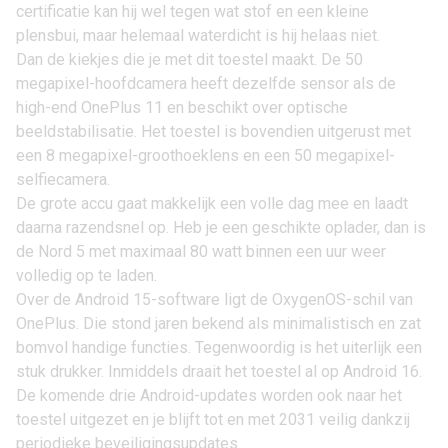
certificatie kan hij wel tegen wat stof en een kleine
plensbui, maar helemaal waterdicht is hij helaas niet.
Dan de kiekjes die je met dit toestel maakt. De 50
megapixel-hoofdcamera heeft dezelfde sensor als de
high-end
OnePlus 11
en beschikt over optische
beeldstabilisatie. Het toestel is bovendien uitgerust met
een 8 megapixel-groothoeklens en een 50 megapixel-
selfiecamera.
De grote accu gaat makkelijk een volle dag mee en laadt
daarna razendsnel op. Heb je een geschikte oplader, dan is
de Nord 5 met maximaal 80 watt binnen een uur weer
volledig op te laden.
Over de
Android 15
-software ligt de OxygenOS-schil van
OnePlus
. Die stond jaren bekend als minimalistisch en zat
bomvol handige functies. Tegenwoordig is het uiterlijk een
stuk drukker. Inmiddels draait het toestel al op Android 16.
De komende drie Android-updates worden ook naar het
toestel uitgezet en je blijft tot en met 2031 veilig dankzij
periodieke beveiligingsupdates.