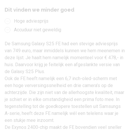
Dit vinden we minder goed
Hoge adviesprijs
Accuduur niet geweldig
De
Samsung
Galaxy S25 FE
had een stevige adviesprijs
van 749 euro, maar inmiddels kunnen we hem meenemen in
deze lijst. Je haalt hem namelijk momenteel voor
€ 478,-
in
huis. Daarvoor krijg je feitelijk een afgeslankte versie van
de
Galaxy S25 Plus
.
Ook de FE heeft namelijk een 6,7 inch-oled-scherm met
een hoge verversingssnelheid en drie camera’s op de
achterzijde. Die zijn niet van de allerhoogste kwaliteit, maar
je schiet er in elke omstandigheid een prima foto mee. In
tegenstelling tot de goedkopere toestellen uit Samsungs
A-serie, heeft deze FE namelijk wél een telelens waar je
een stukje mee inzoomt.
De Exynos 2400-chip maakt de FE bovendien veel sneller