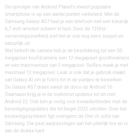
De opvolger van Android Planet’s meest populaire
smartphone is op een aantal punten verbeterd. Met de
Samsung Galaxy A57
haal je een telefoon met een kleurrijk
6,7 inch-amoled-scherm in huis. Door de 120Hz-
verversingssnelheid ziet het er ook nog eens soepel en
natuurlijk uit.
Wat betreft de camera heb je de beschikking tot een 50
megapixel-hoofdcamera, een 12 megapixel-groothoeklens
en een macrosensor van 5 megapixel. Selfies maak je met
maximaal 12 megapixel. Leuk is ook dat je gebruik maakt
van Galaxy AI om je foto’s tot in de puntjes te bewerken.
De Galaxy A57 draait vanuit de doos op
Android 16
.
Daarnaast krijg je in de toekomst updates tot en met
Android 22. Ook ben je veilig voor kwaadwillenden met de
beveiligingsupdates die tot begin 2032 uitrollen. Over het
besturingssysteem ligt overigens de One UI-schil van
Samsung
. Die past aanpassingen aan het uiterlijk toe en is
aan de drukke kant.