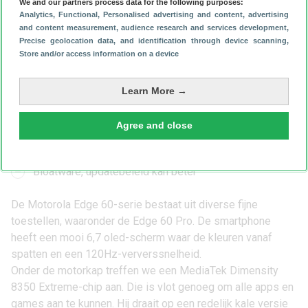
We and our partners process data for the following purposes:
Dit vinden we
Analytics
, Functional
, Personalised advertising and content, advertising
goed
and content measurement, audience research and services development
,
Precise geolocation data, and identification through device scanning
,
Lekker vlot in gebruik
Store and/or access information on a device
Mooi ontwerp en scherm
Goede accuduur
Learn More →
Dit vinden we minder goed
Agree and close
Langzaam opladen
Bloatware, updatebeleid kan beter
De Motorola Edge 60-serie bestaat uit diverse fijne
toestellen, waaronder de
Edge 60 Pro
. De smartphone
heeft een mooi 6,7 oled-scherm waar de kleuren vanaf
spatten en een 120Hz-ververssnelheid.
Onder de motorkap treffen we een MediaTek Dimensity
8350 Extreme-chip aan. Die is vlot genoeg om alle apps en
games aan te kunnen. Hij draait op een redelijk kale versie