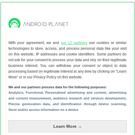
Heeft jouw Samsung een update
gekregen? Check het overzicht
With your agreement, we and
our 12 partners
use cookies or similar
technologies to store, access, and process personal data like your visit
on this website, IP addresses and cookie identifiers. Some partners do
not ask for your consent to process your data and rely on their legitimate
business interest. You can withdraw your consent or object to data
processing based on legitimate interest at any time by clicking on “Learn
More” or in our Privacy Policy on this website.
Achtergrond
We and our partners process data for the following purposes:
Analytics
, Functional
, Personalised advertising and content, advertising
and content measurement, audience research and services development
,
Precise geolocation data, and identification through device scanning
,
Store and/or access information on a device
Basisfuncties
Zó hou je je smartphone koel op hete
Learn More →
zomerdagen (6 tips!)