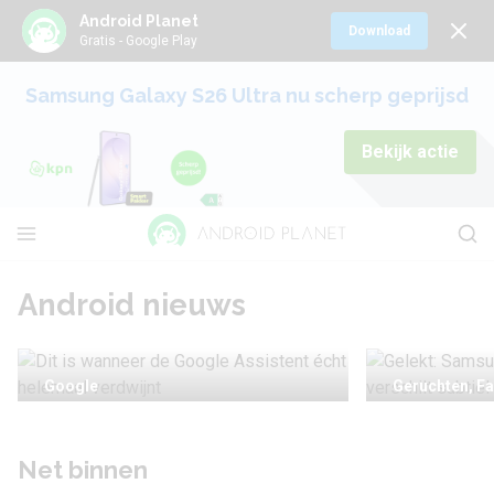
Android Planet
Download
Gratis - Google Play
Samsung Galaxy S26 Ultra nu scherp geprijsd
Bekijk actie
Android nieuws
Google
Geruchten, Fa
Dit is wanneer de
Gelekt:
Google Assistent écht
Galaxy S
Net binnen
helemaal verdwijnt
subtiel 