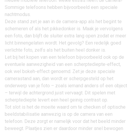
nieuwe mobiele telefoon: welke extra’s heeft de camera?
Sommige telefoons hebben bijvoorbeeld een speciale
nachtmodus.
Deze stand zet je aan in de camera-app als het begint te
schemeren of als het pikkedonker is. Maak je vervolgens
een foto, dan blijft de sluiter extra lang open zodat er meer
licht binnengelaten wordt. Het gevolg? Een redelijk goed
verlichte foto, zelfs als het buiten heel donker is.
Let bij het kopen van een telefoon bijvoorbeeld ook op de
eventuele aanwezigheid van een scherptediepte-effect,
ook wel bokeh-effect genoemd. Zet je deze speciale
camerastand aan, dan wordt er scherpgesteld op het
onderwerp van je foto – zoals iemand anders of een object
– terwijl de achtergrond juist vervaagt. Dit spelen met
scherptediepte levert een heel geinig contrast op.
Tot slot is het de moeite waard om te checken of optische
beeldstabilisatie aanwezig is op de camera van een
telefoon. Deze zorgt er namelijk voor dat het beeld minder
beweegt. Plaatjes zien er daardoor minder snel bewogen