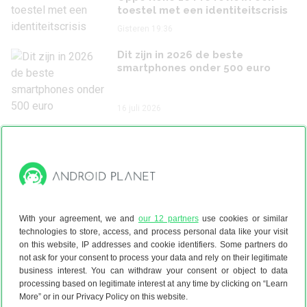
toestel met een identiteitscrisis
Gisteren 19:36
Dit zijn in 2026 de beste
smartphones onder 500 euro
16 juli 2026
De beste smartphone onder 400
euro
9 juli 2026
Laatste nieuws
With your agreement, we and
our 12 partners
use cookies or similar
technologies to store, access, and process personal data like your visit
on this website, IP addresses and cookie identifiers. Some partners do
Geruchten, Fabrikanten
not ask for your consent to process your data and rely on their legitimate
Gelekt: Samsung Galaxy S26 FE
business interest. You can withdraw your consent or object to data
verschilt subtiel van voorganger
processing based on legitimate interest at any time by clicking on “Learn
More” or in our Privacy Policy on this website.
Gisteren 14:58