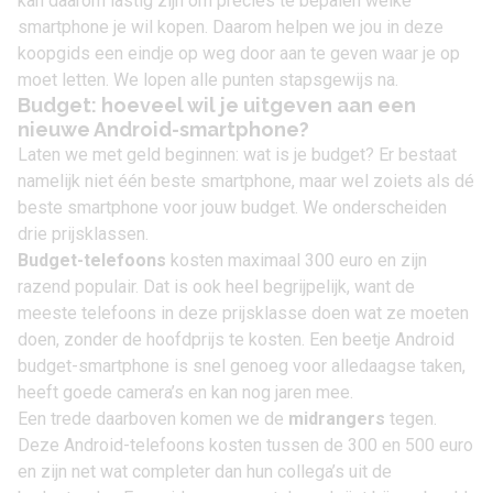
kan daarom lastig zijn om precies te bepalen welke
smartphone je wil kopen. Daarom helpen we jou in deze
koopgids een eindje op weg door aan te geven waar je op
moet letten. We lopen alle punten stapsgewijs na.
Budget: hoeveel wil je uitgeven aan een
nieuwe Android-smartphone?
Laten we met geld beginnen: wat is je budget? Er bestaat
namelijk niet één beste smartphone, maar wel zoiets als dé
beste smartphone voor jouw budget. We onderscheiden
drie prijsklassen.
Budget-telefoons
kosten maximaal 300 euro en zijn
razend populair. Dat is ook heel begrijpelijk, want de
meeste telefoons in deze prijsklasse doen wat ze moeten
doen, zonder de hoofdprijs te kosten. Een beetje Android
budget-smartphone is snel genoeg voor alledaagse taken,
heeft goede camera’s en kan nog jaren mee.
Een trede daarboven komen we de
midrangers
tegen.
Deze Android-telefoons kosten tussen de 300 en 500 euro
en zijn net wat completer dan hun collega’s uit de