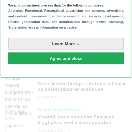
We and our partners process data for the following purposes:
Software, Google
Analytics
, Functional
, Personalised advertising and content, advertising
and content measurement, audience research and services development
Houd je Pixel veilig: installeer nu de
,
Precise geolocation data, and identification through device scanning
augustus-update
,
Store and/or access information on a device
Gisteren 10:56
Geruchten
Learn More →
Overzicht: dit weten we al over de
Google Pixel 11-serie
Agree and close
Gisteren 9:11
Geruchten
Deze nieuwe budgettelefoon zet vol in
op batterijduur en snelladen
4 augustus 2026
Fabrikanten, Software
Vreemd: deze populaire Samsung
krijgt plots veel minder updates
3 augustus 2026