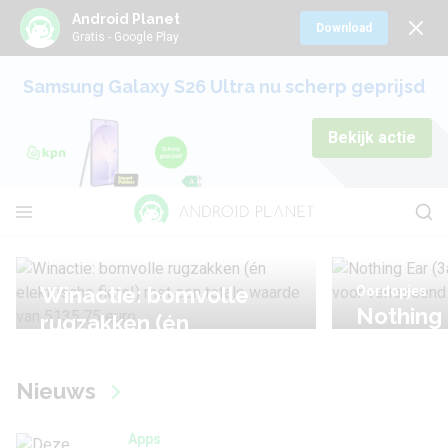
Android Planet
Download
Gratis - Google Play
Samsung Galaxy S26 Ultra nu scherp geprijsd
Bekijk actie
Winactie: bomvolle
Oordopjes
Nothing 
rugzakken (én
review: 
elektrische fiets!) met
veel voo
een totale waarde van
Nieuws
weinig
5135,75 euro
Apps
31 juli 2026
3 augustus 2026