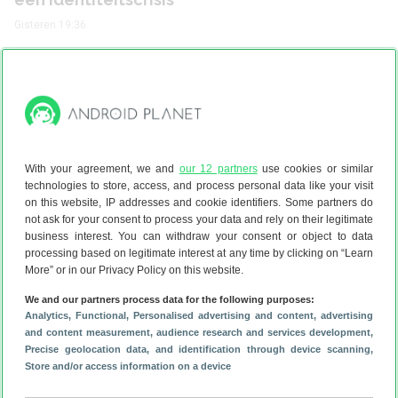
Gisteren 19:36
Nothing Ear (3a) review: verrassend
veel voor verrassend weinig
With your agreement, we and
our 12 partners
use cookies or similar
technologies to store, access, and process personal data like your visit
on this website, IP addresses and cookie identifiers. Some partners do
not ask for your consent to process your data and rely on their legitimate
Anker Solix Solarbank Max AC review:
business interest. You can withdraw your consent or object to data
sterke hardware, overbodige ‘slimme’
processing based on legitimate interest at any time by clicking on “Learn
modus
More” or in our Privacy Policy on this website.
We and our partners process data for the following purposes:
Analytics
, Functional
, Personalised advertising and content, advertising
and content measurement, audience research and services development
,
Precise geolocation data, and identification through device scanning
,
Store and/or access information on a device