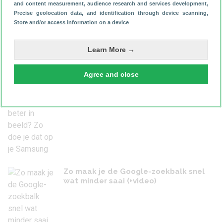
and content measurement, audience research and services development
,
Precise geolocation data, and identification through device scanning
,
Personalisatie tips
,
Tweaks voor Android
Store and/or access information on a device
Dit is hoe je je Samsung iets leuks laat zeggen
bij het opladen
Learn More →
Gisteren 15:01
Agree and close
Batterijpercentage beter in beeld? Zo
doe je dat op je Samsung
Zo maak je de Google-zoekbalk snel
wat minder saai (+video)