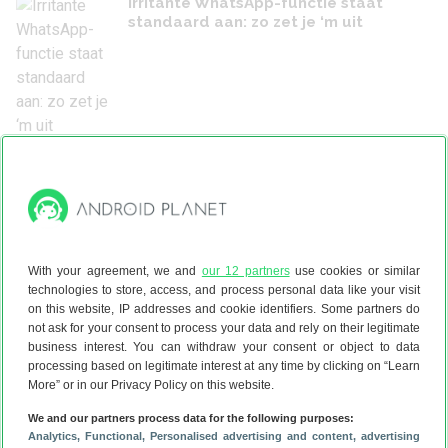
Irritante WhatsApp-functie staat
standaard aan: zo zet je ‘m uit
Iemand op WhatsApp geblokkeerd? Zo
komt diegene erachter
With your agreement, we and
our 12 partners
use cookies or similar
technologies to store, access, and process personal data like your visit
on this website, IP addresses and cookie identifiers. Some partners do
not ask for your consent to process your data and rely on their legitimate
business interest. You can withdraw your consent or object to data
processing based on legitimate interest at any time by clicking on “Learn
Personalisatie tips
More” or in our Privacy Policy on this website.
We and our partners process data for the following purposes:
Analytics
, Functional
, Personalised advertising and content, advertising