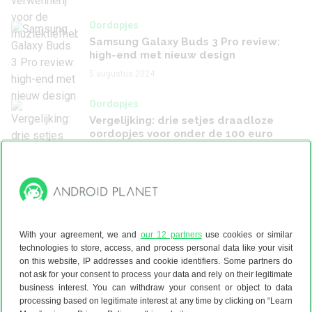
Oordopjes
Samsung Galaxy Buds 3 Pro review:
high-end met nieuw design
5 augustus 2024
Oordopjes
Vergelijking: drie setjes draadloze
oordopjes voor onder de 100 euro
26 juni 2024
Oordopjes
Motorola Moto Buds Plus review:
prettig, maar prijzig geluid
9 mei 2024
With your agreement, we and
our 12 partners
use cookies or similar
technologies to store, access, and process personal data like your visit
Oordopjes
on this website, IP addresses and cookie identifiers. Some partners do
not ask for your consent to process your data and rely on their legitimate
Nothing Ear en Ear (a) review: twee
business interest. You can withdraw your consent or object to data
heel goede keuzes
processing based on legitimate interest at any time by clicking on “Learn
2 mei 2024