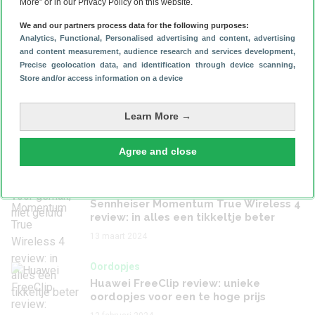
More” or in our Privacy Policy on this website.
We and our partners process data for the following purposes:
Oordopjes
Analytics
, Functional
, Personalised advertising and content, advertising
Fairphone Fairbuds review: eindelijk
and content measurement, audience research and services development
,
repareerbare oordopjes
Precise geolocation data, and identification through device scanning
,
9 april 2024
Store and/or access information on a device
Oordopjes
Learn More →
Teufel Airy TWS 2 review: oordopjes
die je koopt voor gemak, niet geluid
Agree and close
19 maart 2024
Oordopjes
Sennheiser Momentum True Wireless 4
review: in alles een tikkeltje beter
13 maart 2024
Oordopjes
Huawei FreeClip review: unieke
oordopjes voor een te hoge prijs