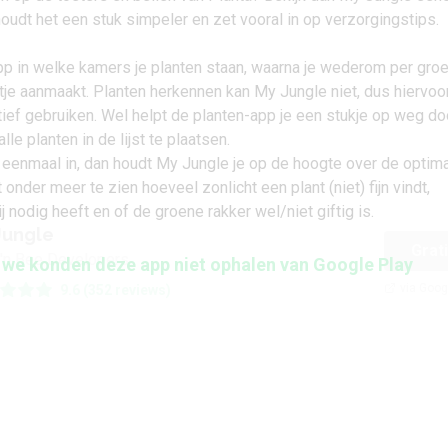
udt het een stuk simpeler en zet vooral in op verzorgingstips.
app in welke kamers je planten staan, waarna je wederom per gro
tje aanmaakt. Planten herkennen kan My Jungle niet, dus hiervoo
tief gebruiken. Wel helpt de planten-app je een stukje op weg do
 alle planten in de lijst te plaatsen.
 eenmaal in, dan houdt My Jungle je op de hoogte over de optim
t onder meer te zien hoeveel zonlicht een plant (niet) fijn vindt,
j nodig heeft en of de groene rakker wel/niet giftig is.
Jungle
Grat
'n Bee Developers
 we konden deze app niet ophalen van Google Play
via Goog
9.6 (352 reviews)