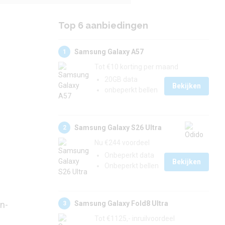
Top 6 aanbiedingen
Samsung Galaxy A57
1
Tot €10 korting per maand
20GB data
Bekijken
onbeperkt bellen
Samsung Galaxy S26 Ultra
2
Nu €244 voordeel
Onbeperkt data
Bekijken
Onbeperkt bellen
Samsung Galaxy Fold8 Ultra
en-
3
Tot €1125,- inruilvoordeel