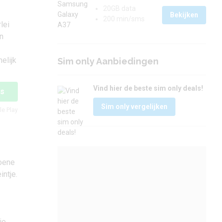
.
20GB data
Bekijken
200 min/sms
lei
n
elijk
Sim only Aanbiedingen
Vind hier de beste sim only deals!
is
Sim only vergelijken
le Play
roene
ntje.
je