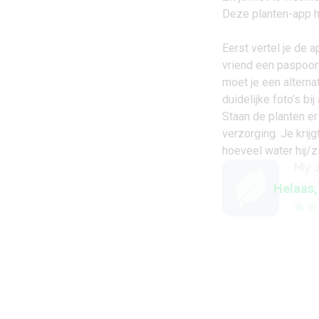
Deze planten-app ho
Eerst vertel je de 
vriend een paspoor
moet je een alterna
duidelijke foto’s bij
Staan de planten er
verzorging. Je krijg
hoeveel water hij/zi
My 
Buzz
Helaas,