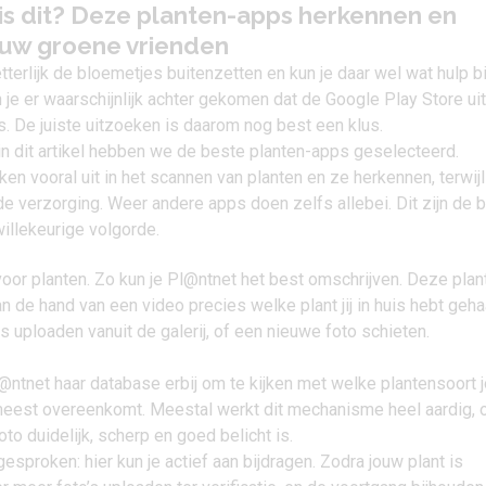
is dit? Deze planten-apps herkennen en
ouw groene vrienden
tterlijk de bloemetjes buitenzetten en kun je daar wel wat hulp bi
je er waarschijnlijk achter gekomen dat de Google Play Store uit
. De juiste uitzoeken is daarom nog best een klus.
in dit artikel hebben we de beste planten-apps geselecteerd.
n vooral uit in het scannen van planten en ze herkennen, terwijl
de verzorging. Weer andere apps doen zelfs allebei. Dit zijn de 
illekeurige volgorde.
oor planten. Zo kun je Pl@ntnet het best omschrijven. Deze plan
 de hand van een video precies welke plant jij in huis hebt geha
s uploaden vanuit de galerij, of een nieuwe foto schieten.
@ntnet haar database erbij om te kijken met welke plantensoort 
meest overeenkomt. Meestal werkt dit mechanisme heel aardig, 
to duidelijk, scherp en goed belicht is.
esproken: hier kun je actief aan bijdragen. Zodra jouw plant is