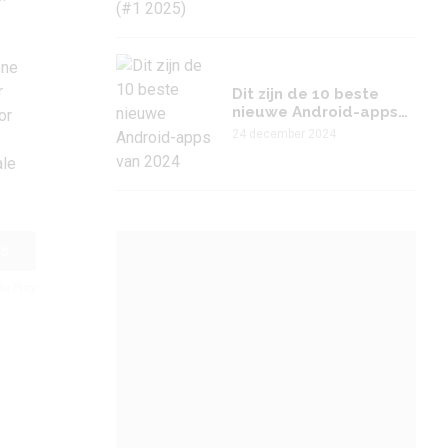
ene
r
Dit zijn de 10 beste
nieuwe Android-apps
or
van 2024
24 december 2024
ale
is
le Play