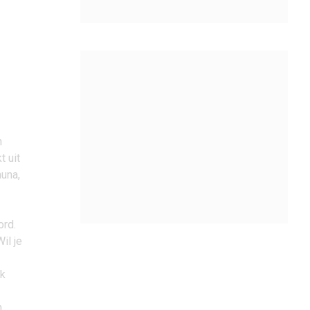
n
t uit
auna,
ord.
il je
ok
n