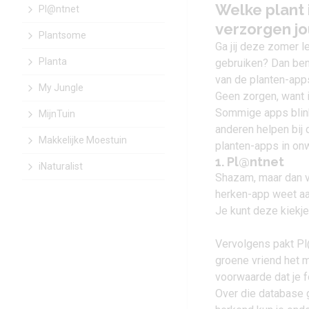
Welke plant 
Pl@ntnet
verzorgen j
Plantsome
Ga jij deze zomer le
Planta
gebruiken? Dan ben 
van de planten-apps
My Jungle
Geen zorgen, want 
Sommige apps blinke
MijnTuin
anderen helpen bij 
Makkelijke Moestuin
planten-apps in onw
1. Pl@ntnet
iNaturalist
Shazam, maar dan v
herken-app weet aan
Je kunt deze kiekje
Vervolgens pakt Pl
groene vriend het 
voorwaarde dat je fo
Over die database g