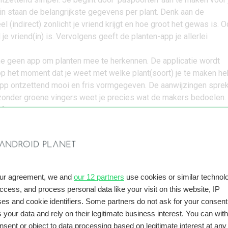
rin staan de belangrijkste gegevens per plant. Denk aan de
l (indirect) zonlicht je vriend krijgt en hoe groot het gewas is. 
je vriend(in) is. Vervolgens geeft de planten-app je allerlei
e geen app om planten mee te herkennen. De applicatie wordt
p het moment dat je weet met welke plant(soort) je te maken he
app ontzettend mooi en fris vormgegeven. De aanwijzingen spre
 zonder groene vingers weet je precies wat de makers bedoelen.
ntsome
Grat
tsome
via Goog
2.8 (1.743 reviews)
our agreement, we and
our 12 partners
use cookies or similar technolo
Plantsome een prachtig vormgegeven en laagdrempelige planten-
access, and process personal data like your visit on this website, IP
jargon en daardoor is de applicatie erg toegankelijk. Extra fijn i
es and cookie identifiers. Some partners do not ask for your consent
 aan jouw ervaringsniveau.
 your data and rely on their legitimate business interest. You can wit
en van de app geef je aan hoeveel ervaring je hebt met planten. 
nsent or object to data processing based on legitimate interest at any
hopeloos” bent, dan zijn de adviezen veel simpeler dan wanneer je