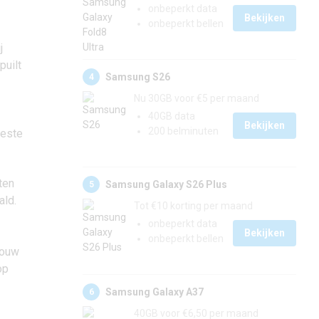
onbeperkt data
Bekijken
onbeperkt bellen
j
puilt
Samsung S26
4
Nu 30GB voor €5 per maand
40GB data
Bekijken
200 belminuten
beste
ten
Samsung Galaxy S26 Plus
5
ald.
Tot €10 korting per maand
onbeperkt data
Bekijken
onbeperkt bellen
jouw
op
Samsung Galaxy A37
6
40GB voor €6,50 per maand