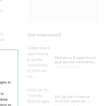
Ook
bt.
Ook interessant
ken
is
Met deze 6 apps houd
jij je goede voornemens
le Play
in 2026 wél vol
31 december 2025
gies to
app.
s dat
 to
Dit zijn de 10 beste
hdraw
Geef
Android-apps en -
 time by
games van 2025