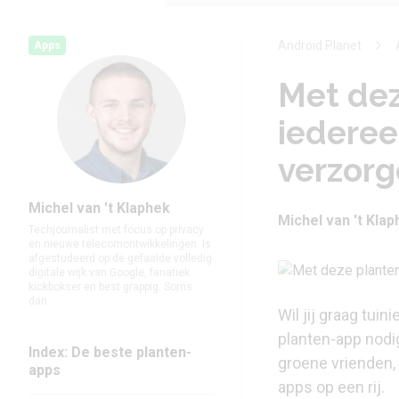
Android Planet
Apps
Met dez
iederee
verzor
Michel van 't Klaphek
Michel van 't Kla
Techjournalist met focus op privacy
en nieuwe telecomontwikkelingen. Is
afgestudeerd op de gefaalde volledig
digitale wijk van Google, fanatiek
kickbokser en best grappig. Soms
dan.
Wil jij graag tui
planten-app nodig
Index: De beste planten-
groene vrienden, 
apps
apps op een rij.