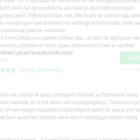
r meer foto’s uploaden ter verificatie, en de voortgang bijhouden
lant? Geef dan op een kaartje aan waar je deze hebt gevonden.
stips geeft Pl@ntnet helaas niet. Wel heeft de planten-app aller
in verwijzingen naar bronnen met achtergrondinformatie. Denk aa
cialiseerde planten-websites.
 is niet alleen een planten herken-app. Je kunt de applicatie nam
loemen, vruchten en zelfs types boomschors mee te spotten.
ntNet plantenidentificatie
Grat
tNet
via Goog
9.0 (263.058 reviews)
 zelfs een cactus te laten uitdrogen? Dan heb je Plantsome nodig.
inkt namelijk uit in het delen van verzorgingstips. Zodra jouw g
 (of een mager druppeltje) nodig hebben geeft de app je een sei
at heel specifiek hoeveel water en/of voeding je planten nodig
tzettend simpel. Je begint door ‘paspoorten’ aan te maken voor 