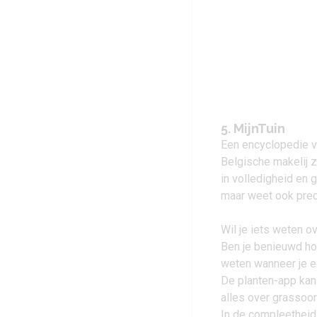
5. MijnTuin
Een encyclopedie vo
Belgische makelij zi
in volledigheid en g
maar weet ook prec
Wil je iets weten o
Ben je benieuwd hoe
weten wanneer je ee
De planten-app kan
alles over grassoort
In de compleetheid