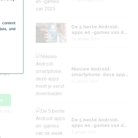
12 december 2025
 en
 content
De 5 beste Android-
toe,
data, and
apps en -games van de
 zon
week (#43 2025)
26 oktober 2025
ie op
de
 kunt
Nieuwe Android-
angt)
smartphone: deze apps
moet je eerst
21 januari 2025
downloaden
is
le Play
De 5 beste Android-
apps en -games van de
week (#1 2025)
5 januari 2025
.