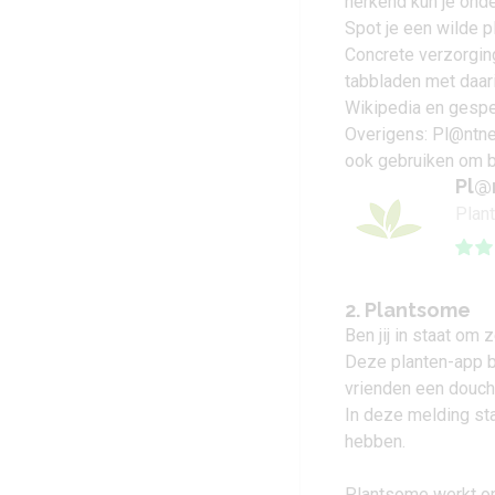
herkend kun je onde
Spot je een wilde p
Concrete verzorging
tabbladen met daar
Wikipedia en gespe
Overigens: Pl@ntnet
ook gebruiken om b
Pl@
Plan
2. Plantsome
Ben jij in staat om
Deze planten-app bl
vrienden een douche
In deze melding sta
hebben.
Plantsome werkt on