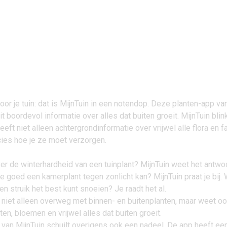
or je tuin: dat is MijnTuin in een notendop. Deze planten-app va
t boordevol informatie over alles dat buiten groeit. MijnTuin blink
eeft niet alleen achtergrondinformatie over vrijwel alle flora en f
ies hoe je ze moet verzorgen.
ver de winterhardheid van een tuinplant? MijnTuin weet het antwo
 goed een kamerplant tegen zonlicht kan? MijnTuin praat je bij. W
n struik het best kunt snoeien? Je raadt het al.
 niet alleen overweg met binnen- en buitenplanten, maar weet o
en, bloemen en vrijwel alles dat buiten groeit.
 van MijnTuin schuilt overigens ook een nadeel. De app heeft ee