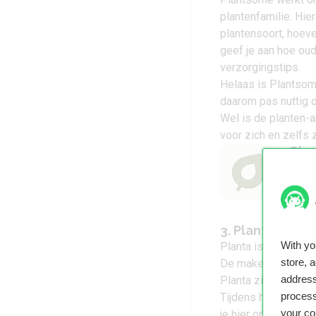
plantenfamilie. Hie
plantensoort, hoevee
geef je aan hoe oud 
verzorgingstips.
Helaas is Plantsom
daarom pas nuttig o
Wel is de planten-
voor zich en zelfs
Pla
Plan
3. Planta
With y
Planta is net als 
store, 
De makers vermijden 
address
Planta zich aanpast
process
Tijdens het opstart
your co
je hier op dat je “