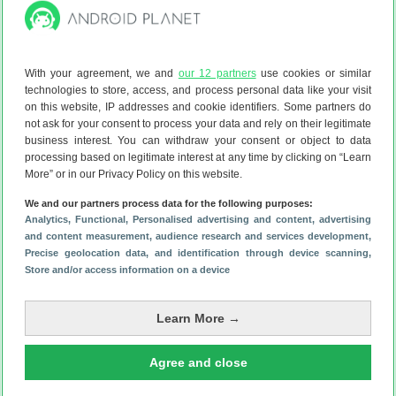
Fabrikanten, Software
Krijgt jouw telefoon een Android-
update? Check het in ons overzicht –
week 44
With your agreement, we and
our 12 partners
use cookies or similar
1 november 2024
technologies to store, access, and process personal data like your visit
on this website, IP addresses and cookie identifiers. Some partners do
Fabrikanten, Software
not ask for your consent to process your data and rely on their legitimate
business interest. You can withdraw your consent or object to data
Krijgt jouw telefoon een Android-
processing based on legitimate interest at any time by clicking on “Learn
update? Check het in ons overzicht –
More” or in our Privacy Policy on this website.
week 42
18 oktober 2024
We and our partners process data for the following purposes:
Analytics
, Functional
, Personalised advertising and content, advertising
and content measurement, audience research and services development
Fabrikanten, Software
,
Precise geolocation data, and identification through device scanning
,
Krijgt jouw telefoon een Android-
Store and/or access information on a device
update? Check het in ons overzicht –
week 41
11 oktober 2024
Learn More →
Fabrikanten, Software
Agree and close
Krijgt jouw telefoon een Android-
update? Check het in ons overzicht –