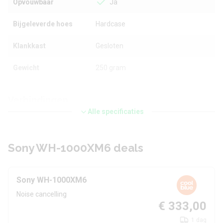
Opvouwbaar
Ja
Bijgeleverde hoes
Hardcase
Klankkast
Gesloten
Gewicht
250 gram
Verbindingen
Alle specificaties
Bluetooth
Bluetooth 5.3
Sony WH-1000XM6 deals
Multipoint
Ja
NFC
Nee
Sony WH-1000XM6
Noise cancelling
Batterij
€ 333,00
1 dag