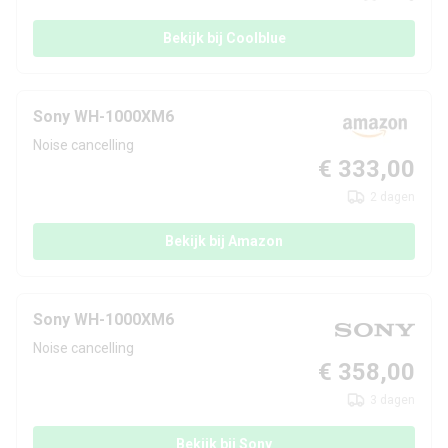
Batterijduur enkele
30 uur
lading
Bekijk bij Coolblue
Opladen via
Kabel
Sony WH-1000XM6
Eigenschappen en bediening
Noise cancelling
€ 333,00
Noise-cancelling
Ja
2 dagen
Bediening via
Bekijk bij Amazon
Ja
aanrakingen
Waterdicht
Nee
Sony WH-1000XM6
Stofdicht
Nee
Noise cancelling
€ 358,00
Aangekondigd
15 mei 2025
3 dagen
Releasedatum
15 mei 2025
Bekijk bij Sony