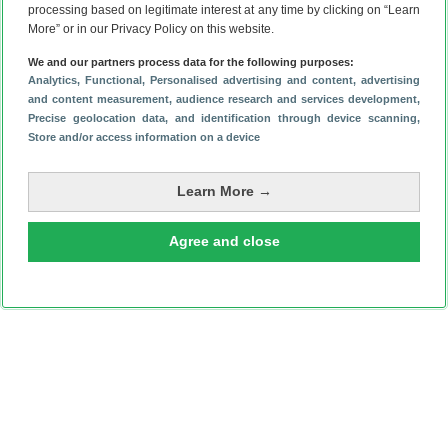
processing based on legitimate interest at any time by clicking on “Learn
More” or in our Privacy Policy on this website.
250 gram
250 gram
We and our partners process data for the following purposes:
Analytics
, Functional
, Personalised advertising and content, advertising
Release: 05 / 2025
Release: 05 /
and content measurement, audience research and services development
,
Precise geolocation data, and identification through device scanning
,
Store and/or access information on a device
Learn More →
Agree and close