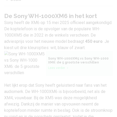
De Sony WH-1000XM6 in het kort
Sony
heeft de XM6 op 15 mei 2025 officieel aangekondigd.
De
koptelefoon
is de opvolger van de populaire
WH-
1000XM5
die in 2022 in de winkels verscheen. De
adviesprijs voor het nieuwe model bedraagt
450 euro
. Je
kiest uit drie kleuropties: wit, blauw of zwart.
Sony WH-1000XM5 vs Sony WH-1000
XM6: de 5 grootste verschillen
Lees verder
Het lijkt erop dat Sony heeft geluisterd naar fans van het
audiomerk. De WH-1000XM6 is bijvoorbeeld, net als de
XM4
, vouwbaar. Bij de XM5 was deze mogelijkheid
afwezig. Dankzij de manier van opvouwen neemt de
koptelefoon minder ruimte in beslag. Ook is de stroomknop
nu rond en in de oorschelp geplaatst, zodat je die