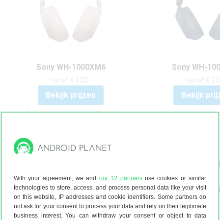
Sony WH-1000XM6
Sony WH-10
vanaf € 333,-
vanaf € 22
Bekijk prijzen
Bekijk pri
Bekijk Sony WH-1000XM6
Bekijk Sony WH
Over-ear
Over-ear
Noise-canceling
Noise-cancelin
With your agreement, we and
our 12 partners
use cookies or similar
technologies to store, access, and process personal data like your visit
Tot 30 uur batterijduur
Tot 30 uur batt
on this website, IP addresses and cookie identifiers. Some partners do
not ask for your consent to process your data and rely on their legitimate
business interest. You can withdraw your consent or object to data
Bluetooth 5.3
Bluetooth 5.2