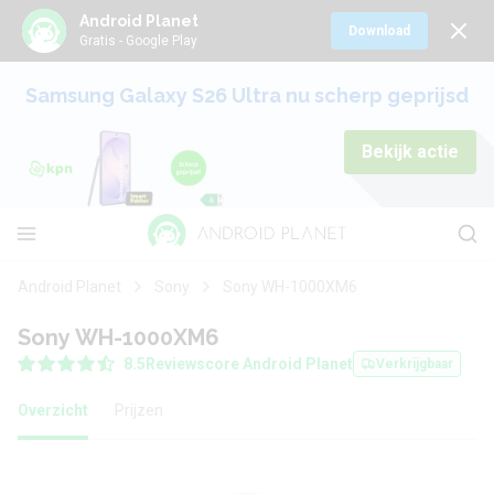
Android Planet
Download
Gratis - Google Play
Samsung Galaxy S26 Ultra nu scherp geprijsd
Bekijk actie
Android Planet
Sony
Sony WH-1000XM6
Sony WH-1000XM6
8.5
Reviewscore Android Planet
Verkrijgbaar
Overzicht
Prijzen