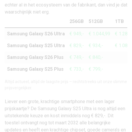
echter al in het ecosysteem van de fabrikant, dan vind je dat
waarschijnlijk niet erg.
256GB
512GB
1TB
Samsung Galaxy S26 Ultra
€ 949,-
€ 1.044,99
€ 1.289,
Samsung Galaxy S25 Ultra
€ 829,-
€ 934,-
€ 1.082,
Samsung Galaxy S26 Plus
€ 749,-
€ 840,-
Samsung Galaxy S25 Plus
€ 733,-
€ 799,-
Altijd actueel, altijd de laagste prijs – rechtstreeks uit onze slimme
prijsvergelijker.
Liever een grote, krachtige smartphone met een lager
prijskaartje? De Samsung Galaxy S25 Ultra is nog altijd een
uitstekende keuze en kost inmiddels nog
€ 829,-
. Dit
toestel ontvangt nog tot maart 2032 alle belangrijke
updates en heeft een krachtige chipset, goede camera’s en