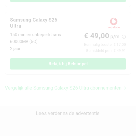
Camera 1 - Autofocus
Ja
Samsung Galaxy S26
Ultra
Audio
€ 49,00
150 min en onbeperkt sms
p/m
60000MB (5G)
3,5 mm hoofdtelefoon
Eenmalig toestel € 17,00
Nee
2 jaar
aansluiting
Gemiddeld p/m: € 49,91
Bekijk bij Belsimpel
Bluetooth stereo
Ja
(A2DP)
Speaker
Stereo
Vergelijk alle Samsung Galaxy S26 Ultra abonnementen
Batterij
Lees verder na de advertentie.
Vervangbaar
Nee
Capaciteit
5000 mAh