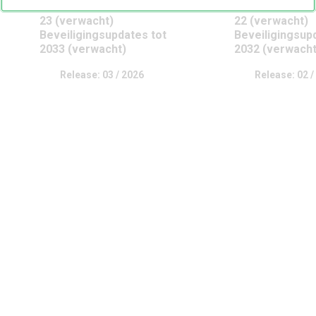
Android 16 t/m Android
Android 15 t/m
23 (verwacht)
22 (verwacht)
Beveiligingsupdates tot
Beveiligingsup
2033 (verwacht)
2032 (verwacht
Release: 03 / 2026
Release: 02 /