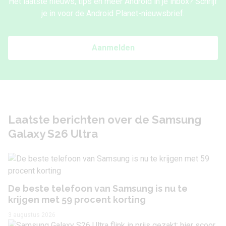
Het laatste nieuws, tips en meer Android in je inbox? Schrijf
4G (lte)
Ja
je in voor de Android Planet-nieuwsbrief.
5G
Ja
Aanmelden
5GHz ondersteuning
Ja
NFC
Ja
Connector
USB-C
Laatste berichten over de Samsung
Sensoren
Galaxy S26 Ultra
GPS
Ja
Algemeen
De beste telefoon van Samsung is nu te
krijgen met 59 procent korting
Releasedatum
11 maart 2026
3 augustus 2026