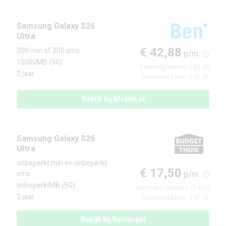
megapixel
Samsung Galaxy S26
Camera 3 - Diafragma
F/2.9
Ultra
Camera 4 - Type lens
Telelens
€ 42,88
200 min of 200 sms
p/m
15000MB (5G)
Eenmalig toestel € 67,00
Camera 4 - Aantal
2 jaar
10 MP
Gemiddeld p/m: € 45,86
megapixel
Bekijk bij Mobiel.nl
Camera 4 - Diafragma
F/2.4
Camera 5 - Type lens
Macrolens
Samsung Galaxy S26
Ultra
Camera voorkant
onbeperkt min en onbeperkt
€ 17,50
sms
p/m
Camera 1 - Aantal
onbeperktMB (5G)
Eenmalig toestel € 714,00
12 MP
megapixel
2 jaar
Gemiddeld p/m: € 47,46
Camera 1 - Diafragma
F/2.2
Bekijk bij Belsimpel