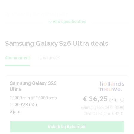
Processor en geheugen
Alle specificaties
Qualcomm Snapdragon 8 Elite Gen
Chipset
5
Samsung Galaxy S26 Ultra deals
CPU-kernen
Octa Core
Abonnement
Los toestel
Werkgeheugen
12 GB
Interne opslag
256 GB
Samsung Galaxy S26
Ultra
Uitbreidbaar geheugen
Nee
€ 36,25
10000 min of 10000 sms
p/m
10000MB (5G)
Camera achterkant
Eenmalig toestel € 143,00
2 jaar
Gemiddeld p/m: € 42,41
Camera 1 - Aantal
Bekijk bij Belsimpel
200 MP
megapixel