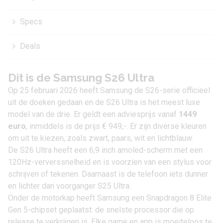
Specs
Deals
Dit is de Samsung S26 Ultra
Op 25 februari 2026 heeft Samsung de
S26
-serie officieel
uit de doeken gedaan en de S26 Ultra is het meest luxe
model van de drie. Er geldt een adviesprijs vanaf
1449
euro
, inmiddels is de prijs
€ 949,-
. Er zijn diverse kleuren
om uit te kiezen, zoals zwart, paars, wit en lichtblauw.
De S26 Ultra heeft een 6,9 inch amoled-scherm met een
120Hz-ververssnelheid en is voorzien van een stylus voor
schrijven of tekenen. Daarnaast is de telefoon iets dunner
en lichter dan voorganger
S25 Ultra
.
Onder de motorkap heeft Samsung een Snapdragon 8 Elite
Gen 5-chipset geplaatst: de snelste processor die op
release te verkrijgen is. Elke game en app is moeiteloos te