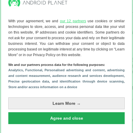
163.6 x 78.1 x 7.9 mm
162.8 x 77.6 x 
214 gram
219 gram
With your agreement, we and
our 12 partners
use cookies or similar
technologies to store, access, and process personal data like your visit
6.9 inch Dynamic Amoled
6.9 inch Dynam
on this website, IP addresses and cookie identifiers. Some partners do
scherm
scherm
not ask for your consent to process your data and rely on their legitimate
business interest. You can withdraw your consent or object to data
120 Hz
120 Hz
processing based on legitimate interest at any time by clicking on “Learn
More” or in our Privacy Policy on this website.
200 MP 50 MP 50 MP
200 MP 50 MP 
We and our partners process data for the following purposes:
10 MP camera’s
10 MP camera’
Analytics
, Functional
, Personalised advertising and content, advertising
12 MP selfiecamera
12 MP selfiec
and content measurement, audience research and services development
,
Precise geolocation data, and identification through device scanning
,
Qualcomm Snapdragon 8
Qualcomm Sna
Store and/or access information on a device
Elite Gen 5
Elite
12 GB werkgeheugen
12 GB werkge
Learn More →
5000 mAh
5000 mAh
Agree and close
Snelladen, 60 watt
Snelladen, 45 w