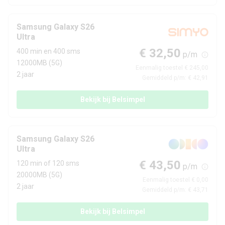
Camera 1 - Diafragma
F/1.4
Samsung Galaxy S26
Ultra
Camera 1 -
Ja
Beeldstabilisatie
€ 32,50
400 min en 400 sms
p/m
12000MB (5G)
Eenmalig toestel € 245,00
Flitser
Ja
2 jaar
Gemiddeld p/m: € 42,91
Flitstype
LED
Bekijk bij Belsimpel
Camera 2 - Type lens
Groothoeklens
Samsung Galaxy S26
Camera 2 - Aantal
50 MP
Ultra
megapixel
€ 43,50
120 min of 120 sms
p/m
Camera 2 - Diafragma
F/1.9
20000MB (5G)
Eenmalig toestel € 0,00
2 jaar
Gemiddeld p/m: € 43,71
Camera 3 - Type lens
Telelens
Bekijk bij Belsimpel
Camera 3 - Aantal
50 MP