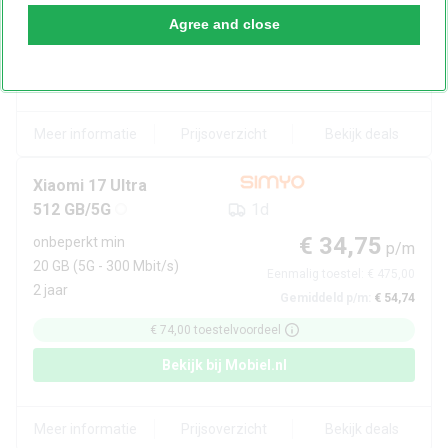
Gemiddeld p/m:
€ 54,71
Agree and close
€ 75,00
toestelvoordeel
Bekijk bij
Belsimpel
Meer informatie
Prijsoverzicht
Bekijk deals
Xiaomi
17 Ultra
512 GB/5G
1d
€ 34,75
onbeperkt min
p/m
20 GB
(5G - 300 Mbit/s)
Eenmalig toestel:
€ 475,00
2 jaar
Gemiddeld p/m:
€ 54,74
€ 74,00
toestelvoordeel
Bekijk bij
Mobiel.nl
Meer informatie
Prijsoverzicht
Bekijk deals