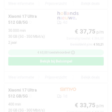
Meer informatie
Prijsoverzicht
Bekijk deals
Xiaomi
17 Ultra
512 GB/5G
4d
€ 37,75
30.000 min
p/m
30 GB
(5G - 350 Mbit/s)
Eenmalig toestel:
€ 366,00
2 jaar
Gemiddeld p/m:
€ 53,21
€ 63,00
toestelvoordeel
Bekijk bij
Belsimpel
Meer informatie
Prijsoverzicht
Bekijk deals
Xiaomi
17 Ultra
512 GB/5G
1d
€ 33,75
400 min
p/m
20 GB
(5G - 300 Mbit/s)