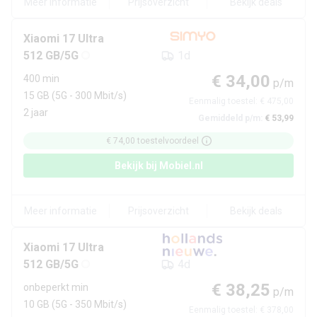
Meer informatie
Prijsoverzicht
Bekijk deals
Xiaomi
17 Ultra
512 GB/5G
1d
€ 34,00
400 min
p/m
15 GB
(5G - 300 Mbit/s)
Eenmalig toestel:
€ 475,00
2 jaar
Gemiddeld p/m:
€ 53,99
€ 74,00
toestelvoordeel
Bekijk bij
Mobiel.nl
Meer informatie
Prijsoverzicht
Bekijk deals
Xiaomi
17 Ultra
512 GB/5G
4d
€ 38,25
onbeperkt min
p/m
10 GB
(5G - 350 Mbit/s)
Eenmalig toestel:
€ 378,00