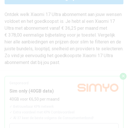
Ontdek welk Xiaomi 17 Ultra abonnement aan jouw wensen
voldoet en het goedkoopst is. Je hebt al een Xiaomi 17
Ultra met abonnement vanaf € 36,25 per maand met
€ 378,00 eenmalige bijbetaling voor je toestel. Vergelijk
hier alle aanbiedingen en prijzen door slim te filteren en de
juiste bundels, looptijd, snelheid en providers te selecteren.
Zo vind je eenvoudig het goedkoopste Xiaomi 17 Ultra
abonnement dat bij jou past.
✕
Gesponsord
Sim only (40GB data)
40GB voor €6,50 per maand
✓
Betrouwbaar KPN netwerk
✓
Extra voordeel met KPN Combivoordeel
✓
Al 37 keer de beste volgens de Consumentenbond!