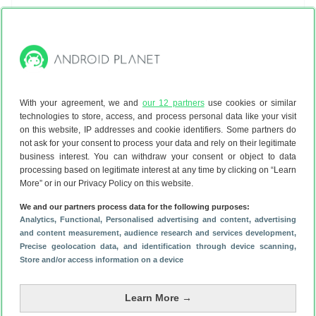
Xiaomi
17 Ultra
512 GB/5G
4d
€ 39,00
onbeperkt min
p/m
20 GB
(5G - 350 Mbit/s)
Eenmalig toestel:
€ 372,00
With your agreement, we and
our 12 partners
use cookies or similar
2 jaar
Gemiddeld p/m:
€ 54,71
technologies to store, access, and process personal data like your visit
on this website, IP addresses and cookie identifiers. Some partners do
€ 57,00
toestelvoordeel
not ask for your consent to process your data and rely on their legitimate
business interest. You can withdraw your consent or object to data
Bekijk bij
Belsimpel
processing based on legitimate interest at any time by clicking on “Learn
More” or in our Privacy Policy on this website.
Meer informatie
Prijsoverzicht
Bekijk deals
We and our partners process data for the following purposes:
Analytics
, Functional
, Personalised advertising and content, advertising
and content measurement, audience research and services development
,
Xiaomi
17 Ultra
Precise geolocation data, and identification through device scanning
,
512 GB/5G
4d
Store and/or access information on a device
€ 34,75
400 min
p/m
30 GB
(5G - 300 Mbit/s)
Learn More →
Eenmalig toestel:
€ 474,00
2 jaar