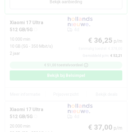
Bekijk aanbieding
Xiaomi
17 Ultra
512 GB/5G
4d
€ 36,25
10.000 min
p/m
10 GB
(5G - 350 Mbit/s)
Eenmalig toestel:
€ 378,00
2 jaar
Gemiddeld p/m:
€ 52,21
€ 51,00
toestelvoordeel
Bekijk bij
Belsimpel
Meer informatie
Prijsoverzicht
Bekijk deals
Xiaomi
17 Ultra
512 GB/5G
4d
€ 37,00
20.000 min
p/m