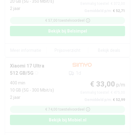
20 GB
(5G - 350 Mbit/s)
Eenmalig toestel:
€ 372,00
2 jaar
Gemiddeld p/m:
€ 52,71
€ 57,00
toestelvoordeel
Bekijk bij
Belsimpel
Meer informatie
Prijsoverzicht
Bekijk deals
Xiaomi
17 Ultra
512 GB/5G
1d
€ 33,00
400 min
p/m
10 GB
(5G - 300 Mbit/s)
Eenmalig toestel:
€ 475,00
2 jaar
Gemiddeld p/m:
€ 52,99
€ 74,00
toestelvoordeel
Bekijk bij
Mobiel.nl