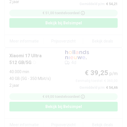
2 jaar
Gemiddeld p/m:
€ 54,21
€ 51,00
toestelvoordeel
Bekijk bij
Belsimpel
Meer informatie
Prijsoverzicht
Bekijk deals
Xiaomi
17 Ultra
512 GB/5G
4d
€ 39,25
40.000 min
p/m
40 GB
(5G - 350 Mbit/s)
Eenmalig toestel:
€ 360,00
2 jaar
Gemiddeld p/m:
€ 54,46
€ 69,00
toestelvoordeel
Bekijk bij
Belsimpel
Meer informatie
Prijsoverzicht
Bekijk deals