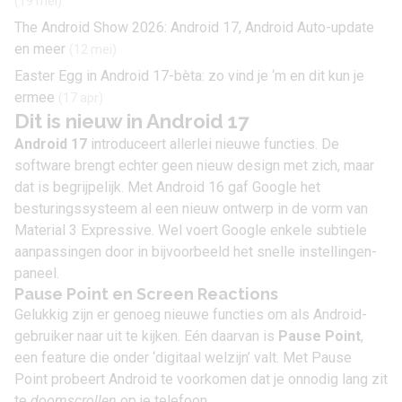
(19 mei)
The Android Show 2026: Android 17, Android Auto-update
en meer
(12 mei)
Easter Egg in Android 17-bèta: zo vind je ‘m en dit kun je
ermee
(17 apr)
Dit is nieuw in Android 17
Android 17
introduceert allerlei nieuwe functies. De
software brengt echter geen nieuw design met zich, maar
dat is begrijpelijk. Met
Android 16
gaf Google het
besturingssysteem al een nieuw ontwerp in de vorm van
Material 3 Expressive. Wel voert Google enkele subtiele
aanpassingen door in bijvoorbeeld het snelle instellingen-
paneel.
Pause Point en Screen Reactions
Gelukkig zijn er genoeg nieuwe functies om als Android-
gebruiker naar uit te kijken. Eén daarvan is
Pause Point
,
een feature die onder ‘digitaal welzijn’ valt. Met Pause
Point probeert Android te voorkomen dat je onnodig lang zit
te
doomscrollen
op je telefoon.