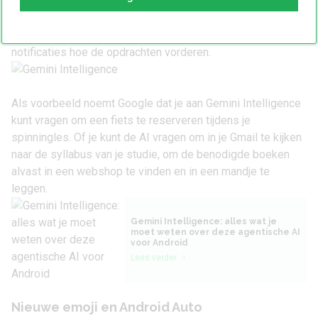
Intelligence geef je een opdracht waar allerlei stappen voor
nodig zijn, die de AI zelfstandig uitvoert. Dit is dus een
voorbeeld van agentische AI. Bovenin het scherm zie je via
notificaties hoe de opdrachten vorderen.
Als voorbeeld noemt Google dat je aan Gemini Intelligence
kunt vragen om een fiets te reserveren tijdens je
spinningles. Of je kunt de AI vragen om in je Gmail te kijken
naar de syllabus van je studie, om de benodigde boeken
alvast in een webshop te vinden en in een mandje te
leggen.
Gemini Intelligence: alles wat je
moet weten over deze agentische AI
voor Android
Lees verder
Nieuwe emoji en Android Auto