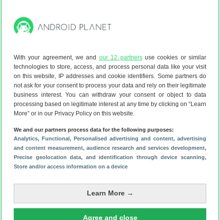
verschijnt direct in beeld.
Vervolgens kun je Gemini vragen stellen over de pagina die
je bekijkt, als je informatie bijvoorbeeld niet helemaal
begrijpt. Het is mogelijk om een (lang) artikel samen te
vatten, maar Gemini kan ook vanuit Chrome samenwerken
With your agreement, we and
our 12 partners
use cookies or similar
met andere Google-apps.
technologies to store, access, and process personal data like your visit
on this website, IP addresses and cookie identifiers. Some partners do
not ask for your consent to process your data and rely on their legitimate
business interest. You can withdraw your consent or object to data
Zie je bijvoorbeeld een leuk recept voorbijkomen en wil je
processing based on legitimate interest at any time by clicking on “Learn
More” or in our Privacy Policy on this website.
die bewaren voor later, dan kan Gemini dat recept in notitie-
app Google Keep zetten. Ook kun je evenementen meteen
We and our partners process data for the following purposes:
in je agenda-app plaatsen of zoeken naar informatie in
Analytics
, Functional
, Personalised advertising and content, advertising
and content measurement, audience research and services development
,
Gmail. Nano Banana, waarmee je plaatjes genereert middels
Precise geolocation data, and identification through device scanning
,
AI, is ook aanwezig.
Store and/or access information on a device
Google komt verder met
Gemini Intelligence
, een speciale
versie van Gemini voor Android. Bij de normale Gemini geef
Learn More →
je een opdracht via tekst of stem en komt de AI met een
antwoord zoals een stuk tekst of een plaatje. Gemini
Agree and close