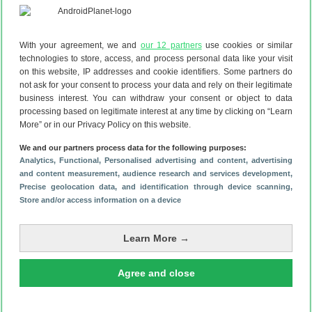
2
jaar garantie
Bekijk aanbieding
With your agreement, we and
our 12 partners
use cookies or similar
technologies to store, access, and process personal data like your visit
on this website, IP addresses and cookie identifiers. Some partners do
not ask for your consent to process your data and rely on their legitimate
Proshop
7d
8.8
business interest. You can withdraw your consent or object to data
processing based on legitimate interest at any time by clicking on “Learn
More” or in our Privacy Policy on this website.
Garmin
Fenix 8 Pro
We and our partners process data for the following purposes:
51 mm
Analytics
, Functional
, Personalised advertising and content, advertising
Polymeer
and content measurement, audience research and services development
,
€ 971,95
Precise geolocation data, and identification through device scanning
,
Store and/or access information on a device
2
jaar garantie
Bekijk aanbieding
Learn More →
Agree and close
Belsimpel
1d
9