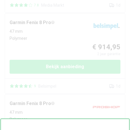
Media Markt
1d
7.8
Garmin
Fenix 8 Pro
47 mm
Polymeer
€ 914,95
2
jaar garantie
Bekijk aanbieding
Belsimpel
1d
9
Garmin
Fenix 8 Pro
47 mm
Polymeer
€ 953,65