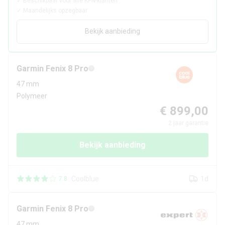
✓
Beschikbaar voor alle KPN-klanten
✓
Maandelijks opzegbaar
Bekijk aanbieding
Garmin
Fenix 8 Pro
47 mm
Polymeer
€ 899,00
2
jaar garantie
Bekijk aanbieding
Coolblue
1d
7.8
Garmin
Fenix 8 Pro
47 mm