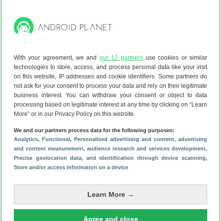
512 GB
5G
€ 566,00
2
jaar garantie
With your agreement, we and
our 12 partners
use cookies or similar
Bekijk aanbieding
technologies to store, access, and process personal data like your visit
on this website, IP addresses and cookie identifiers. Some partners do
not ask for your consent to process your data and rely on their legitimate
business interest. You can withdraw your consent or object to data
Mobiel.nl
1d
9
processing based on legitimate interest at any time by clicking on “Learn
More” or in our Privacy Policy on this website.
Xiaomi
17T
We and our partners process data for the following purposes:
Analytics
, Functional
, Personalised advertising and content, advertising
512 GB
and content measurement, audience research and services development
,
5G
Precise geolocation data, and identification through device scanning
,
€ 566,00
Store and/or access information on a device
2
jaar garantie
Learn More →
Bekijk aanbieding
Agree and close