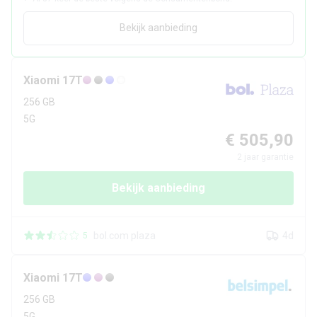
Bekijk aanbieding
Xiaomi
17T
256 GB
5G
€ 505,90
2
jaar garantie
Bekijk aanbieding
bol.com plaza
4d
5
Xiaomi
17T
256 GB
5G