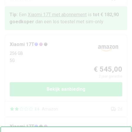
Tip:
Een
Xiaomi
17T
met abonnement
is
tot € 182,90
goedkoper
dan een los toestel met sim-only
Xiaomi
17T
256 GB
5G
€ 545,00
2
jaar garantie
Bekijk aanbieding
Amazon
2d
3.6
Xiaomi
17T