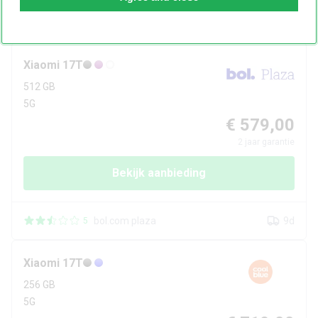
Belsimpel
4d
9
Xiaomi
17T
512 GB
5G
€ 579,00
2
jaar garantie
Bekijk aanbieding
bol.com plaza
9d
5
Xiaomi
17T
256 GB
5G