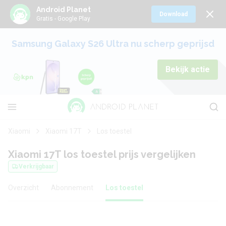
Android Planet
Download
Gratis - Google Play
Samsung Galaxy S26 Ultra nu scherp geprijsd
Bekijk actie
Xiaomi
Xiaomi 17T
Los toestel
Xiaomi 17T los toestel prijs vergelijken
Verkrijgbaar
Overzicht
Abonnement
Los toestel