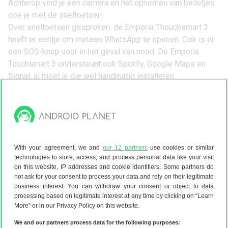
Achterop vind je een camera en het opnemen van belletjes
doe je met de sneltoetsen.
Over sneltoetsen gesproken: de Emporia Thouchsmart 3
heeft er eentje om meteen WhatsApp te openen. Ook is er
een SOS-knop voor in het geval van nood. De Emporia
Touchsmart 3 ondersteunt ook Spotify, Google Maps en
Signal, al moet je die wel handmatig installeren.
De hoeveelheid opslag is met 16GB redelijk beperkt, de
batterij schijnt net een dag lang mee te gaan en de prijs is
vrij fors. Momenteel is de Touchsmart 3 bovendien slecht
leverbaar. We durven niet te zeggen of daar nog
verandering in komt.
With your agreement, we and
our 12 partners
use cookies or similar
technologies to store, access, and process personal data like your visit
on this website, IP addresses and cookie identifiers. Some partners do
not ask for your consent to process your data and rely on their legitimate
Bekijk de Emporia Thouchsmart 3
business interest. You can withdraw your consent or object to data
bij Belsimpel
processing based on legitimate interest at any time by clicking on “Learn
More” or in our Privacy Policy on this website.
We and our partners process data for the following purposes: