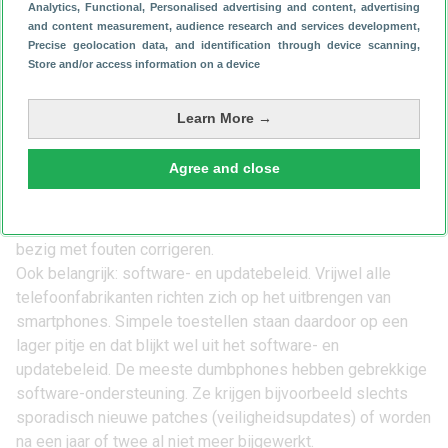
Analytics
, Functional
, Personalised advertising and content, advertising
and content measurement, audience research and services development
,
Precise geolocation data, and identification through device scanning
,
Waar moet je rekening mee houden?
Store and/or access information on a device
WhatsApp werkt dus op bovenstaande dumbphones, maar
lees je voor aanschaf wel goed in. De chat-app werkt
Learn More →
namelijk heel anders dan op een slimme telefoon. Je kunt
berichtjes sturen en ontvangen, maar daar blijft het
Agree and close
grotendeels bij. Typen op een dumbphone is niet
vergelijkbaar met typen op een smartphone. Helemaal in
het begin zul je flink moeten wennen en ben je regelmatig
bezig met fouten corrigeren.
Ook belangrijk: software- en updatebeleid. Vrijwel alle
telefoonfabrikanten richten zich op het uitbrengen van
smartphones. Simpele toestellen staan daardoor op een
lager pitje en dat blijkt wel uit het software- en
updatebeleid. De meeste dumbphones hebben gebrekkige
software-ondersteuning. Ze krijgen bijvoorbeeld slechts
sporadisch nieuwe patches (veiligheidsupdates) of worden
na een jaar of twee al niet meer bijgewerkt.