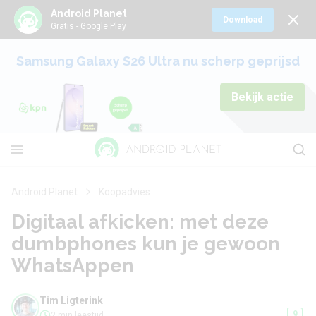
Android Planet
Download
Gratis - Google Play
Samsung Galaxy S26 Ultra nu scherp geprijsd
Bekijk actie
Android Planet
Koopadvies
Digitaal afkicken: met deze
dumbphones kun je gewoon
WhatsAppen
Tim Ligterink
9
2 min leestijd