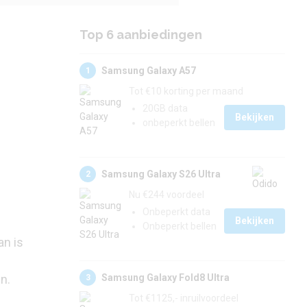
Top 6 aanbiedingen
Samsung Galaxy A57
1
Tot €10 korting per maand
20GB data
Bekijken
onbeperkt bellen
Samsung Galaxy S26 Ultra
2
Nu €244 voordeel
Onbeperkt data
Bekijken
Onbeperkt bellen
an is
Samsung Galaxy Fold8 Ultra
n.
3
Tot €1125,- inruilvoordeel