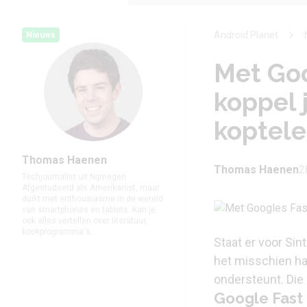
Android Planet
Nieuws
Met Goo
koppel 
koptel
Thomas Haenen
Thomas Haenen
2
Techjournalist uit Nijmegen.
Afgestudeerd als Amerikanist, maar
duikt met enthousiasme in de wereld
van smartphones en tablets. Kan je
ook alles vertellen over literatuur,
kookprogramma's...
Staat er voor Sin
het misschien ha
ondersteunt. Die
Google Fast