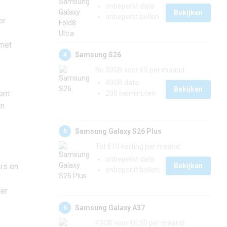
onbeperkt data
Bekijken
onbeperkt bellen
er
e
 met
Samsung S26
4
Nu 30GB voor €5 per maand
40GB data
Bekijken
 om
200 belminuten
an
Samsung Galaxy S26 Plus
5
Tot €10 korting per maand
onbeperkt data
ers en
Bekijken
onbeperkt bellen
der
Samsung Galaxy A37
6
40GB voor €6,50 per maand