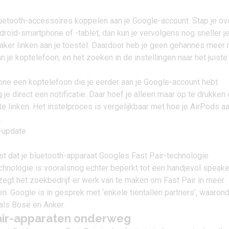
luetooth-accessoires koppelen aan je Google-account. Stap je ov
roid-smartphone of -tablet, dan kun je vervolgens nog sneller j
aker linken aan je toestel. Daardoor heb je geen gehannes meer
je koptelefoon, en het zoeken in de instellingen naar het juiste
one een koptelefoon die je eerder aan je Google-account hebt
 je direct een notificatie. Daar hoef je alleen maar op te drukken
e linken. Het instelproces is vergelijkbaar met hoe je AirPods a
.
st dat je bluetooth-apparaat Googles Fast Pair-technologie
chnologie is vooralsnog echter beperkt tot een handjevol speak
zegt het zoekbedrijf er werk van te maken om Fast Pair in meer
n. Google is in gesprek met ‘enkele tientallen partners’, waaron
ls Bose en Anker.
air-apparaten onderweg