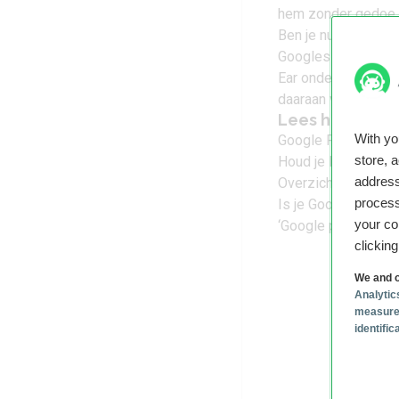
hem zonder gedoe te
Ben je nu op zoek n
Googles eigen Pixe
Ear ondersteunen h
daaraan voldoen vri
Lees het laats
With y
Google Pixel 11 (Pr
store, 
Houd je Pixel veili
address
Overzicht: dit wete
process
Is je Google Pixel 
your co
‘Google presenteert
clickin
We and o
Analytic
measure
identifi