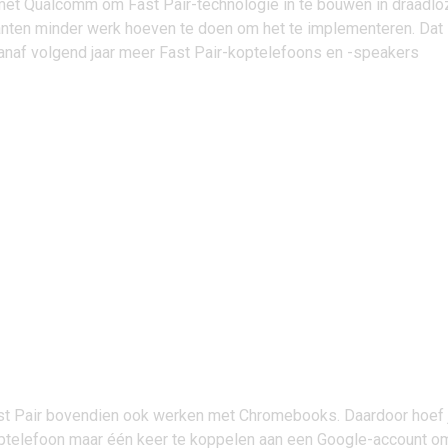
et Qualcomm om Fast Pair-technologie in te bouwen in draadlo
kanten minder werk hoeven te doen om het te implementeren. Dat
vanaf volgend jaar meer Fast Pair-koptelefoons en -speakers
ast Pair bovendien ook werken met Chromebooks. Daardoor hoef 
ptelefoon maar één keer te koppelen aan een Google-account o