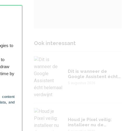
On-
aar
Ook interessant
gies to
)
 to
hdraw
Dit is wanneer de
 time by
Google Assistent écht
helemaal verdwijnt
5 augustus 2026
 content
data, and
Houd je Pixel veilig:
installeer nu de
augustus-update