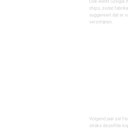
Ook werkt Google m
chips, zodat fabri
suggereert dat er 
verschijnen.
Volgend jaar zal F
straks dezelfde ko