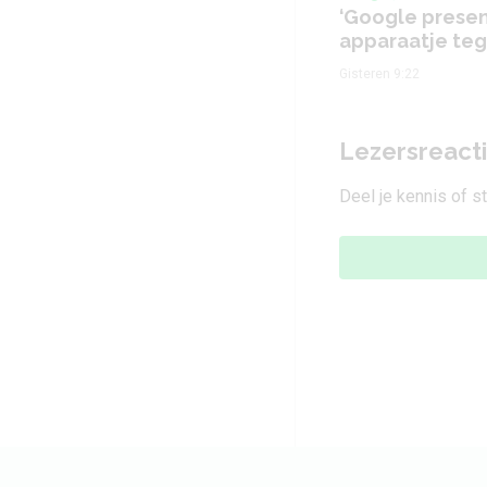
‘Google presen
apparaatje tege
Gisteren 9:22
Lezersreact
Deel je kennis of s