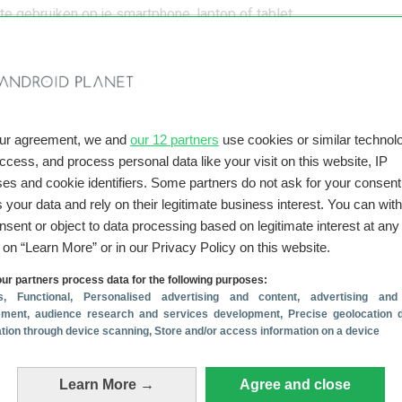
 gebruiken op je smartphone, laptop of tablet.
aar een Fast Pair-headset, dan kun je onder andere kiezen voor
l Buds. Ook de Plantronics Voyager 8200 en Libratone Q Adapt 
et. Je hebt een smartphone met
Android 6.0
of nieuwer nodig, m
jwel alle smartphones van de afgelopen drie jaar.
te nieuws over Google
our agreement, we and
our 12 partners
use cookies or similar technolo
o) komt eraan, maar juist nú wordt Pixel 10 (Pro) interessant
(6-8
access, and process personal data like your visit on this website, IP
g: installeer nu de augustus-update
(5-8)
es and cookie identifiers. Some partners do not ask for your consent
n we al over de Google Pixel 11-serie
(5-8)
 your data and rely on their legitimate business interest. You can wit
traag? Probeer deze 4 tips!
(4-8)
nsent or object to data processing based on legitimate interest at any
 dit handige apparaatje tegelijk met Pixel 11’
(2-8)
g on “Learn More” or in our Privacy Policy on this website.
ur partners process data for the following purposes:
s
, Functional
, Personalised advertising and content, advertising and
ment, audience research and services development
, Precise geolocation 
cation through device scanning
, Store and/or access information on a device
Learn More →
Agree and close