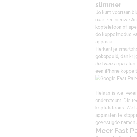
slimmer
Je kunt voortaan b
naar een nieuwe And
koptelefoon of spe
de koppelmodus van 
apparaat.
Herkent je smartph
gekoppeld, dan krijg
de twee apparaten t
een iPhone koppelt
Helaas is wel verei
ondersteunt. Die te
koptelefoons. Wel 
apparaten te stoppe
gevestigde namen a
Meer Fast P