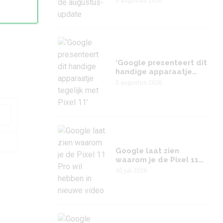
5 augustus 2026
‘Google presenteert dit
handige apparaatje
tegelijk met Pixel 11’
2 augustus 2026
Google laat zien
waarom je de Pixel 11
Pro wil hebben in
30 juli 2026
nieuwe video