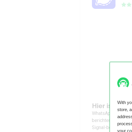
With y
Hier is What
store, 
WhatsApp werkt be
address
berichten door je s
process
Signal-berichtje, m
your co