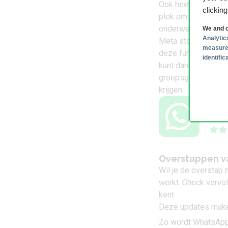
Ook heeft WhatsApp
clickin
plek om te chatten
onderwerpen.
We and o
Analytic
Meta stort zich da
measure
deze functies
in Eu
identifi
kunt dan onder ande
groepsgesprek en st
krijgen.
Wha
What
Overstappen v
Wil je de overstap
werkt. Check vervo
kent.
Deze updates make
Zo wordt WhatsApp 