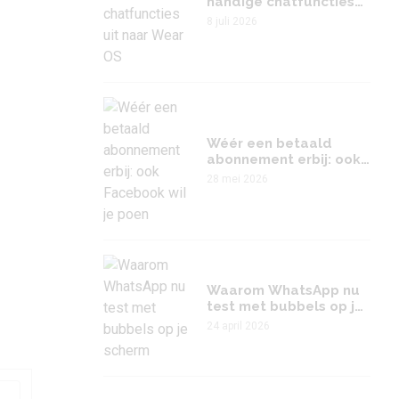
handige chatfuncties
uit naar Wear OS
8 juli 2026
Wéér een betaald
abonnement erbij: ook
Facebook wil je poen
28 mei 2026
Waarom WhatsApp nu
test met bubbels op je
scherm
24 april 2026