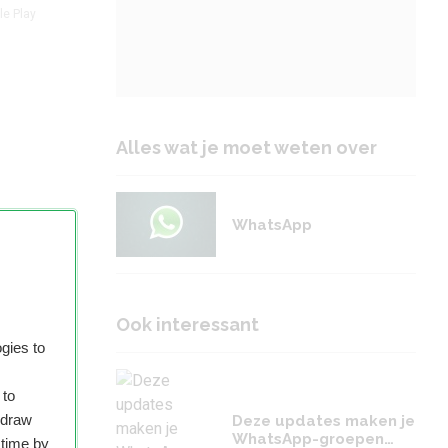
le Play
Alles wat je moet weten over
WhatsApp
Ook interessant
gies to
 to
p een
hdraw
Deze updates maken je
WhatsApp-groepen
 time by