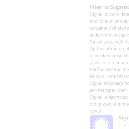
Hier is Signa
Signal is vooral in
end-to-end versleu
verzamelt WhatsApp
andere met wie je c
Signal verzamelt de
Op Signal kun je o
dan enkel met je ch
je wel met mensen in
telefoonnummer he
Hoewel je bij WhatsA
Signal standaard zo.
aan het typen bent.
Signal is daarnaast
om te zien of er ni
geval.
Sig
Sign