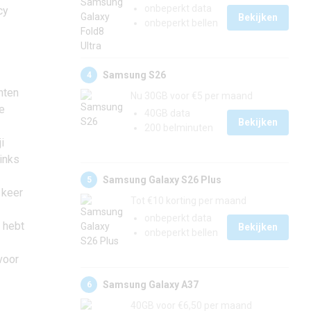
onbeperkt data
cy
Bekijken
onbeperkt bellen
Samsung S26
4
hten
Nu 30GB voor €5 per maand
e
40GB data
Bekijken
200 belminuten
i
links
Samsung Galaxy S26 Plus
5
 keer
Tot €10 korting per maand
onbeperkt data
 hebt
Bekijken
onbeperkt bellen
voor
Samsung Galaxy A37
6
40GB voor €6,50 per maand