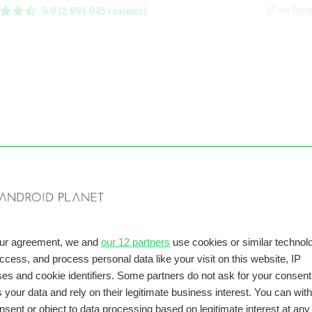
via Goog
9.0 (2.891.045 reviews)
our agreement, we and
our 12 partners
use cookies or similar technolo
sApp beter in
access, and process personal data like your visit on this website, IP
ter in combinatie met
Android Auto
, omdat je kunt reageren op
es and cookie identifiers. Some partners do not ask for your consent
tem te gebruiken. Signal heeft deze optie niet. Om te reageren o
 your data and rely on their legitimate business interest. You can wit
oet je dus eerst de auto stoppen en je telefoon erbij pakken.
nsent or object to data processing based on legitimate interest at any