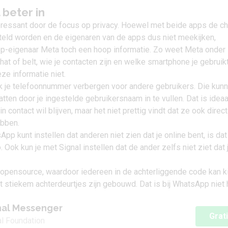
l beter in
teressant door de focus op privacy. Hoewel met beide apps de c
teld worden en de eigenaren van de apps dus niet meekijken,
-eigenaar Meta toch een hoop informatie. Zo weet Meta onder
hat of belt, wie je contacten zijn en welke smartphone je gebruikt
ze informatie niet.
ok je telefoonnummer verbergen voor andere gebruikers. Die kun
atten door je ingestelde gebruikersnaam in te vullen. Dat is ideaa
 contact wil blijven, maar het niet prettig vindt dat ze ook direct
bben.
pp kunt instellen dat anderen niet zien dat je online bent, is dat 
 Ook kun je met Signal instellen dat de ander zelfs niet ziet dat 
 opensource, waardoor iedereen in de achterliggende code kan k
et stiekem achterdeurtjes zijn gebouwd. Dat is bij WhatsApp niet 
nal Messenger
Grat
al Foundation