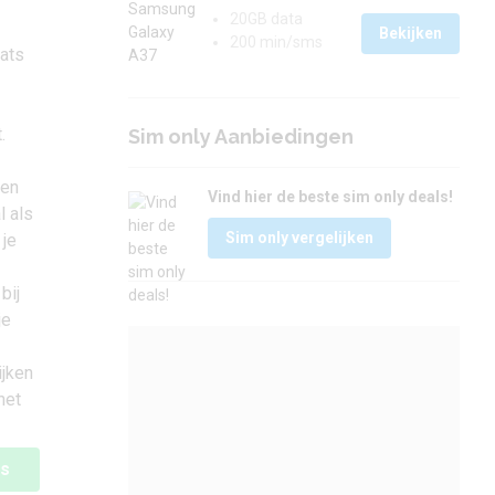
20GB data
Bekijken
200 min/sms
hats
.
Sim only Aanbiedingen
nen
Vind hier de beste sim only deals!
l als
Sim only vergelijken
 je
bij
je
ijken
het
is