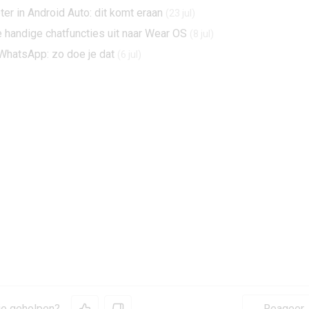
r in Android Auto: dit komt eraan
(23 jul)
 handige chatfuncties uit naar Wear OS
(8 jul)
WhatsApp: zo doe je dat
(6 jul)
 je geholpen?
Reageer