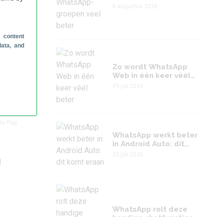
een
veel beter
6 augustus 2026
e
 content
oewel
data, and
Je
Zo wordt WhatsApp
Web in één keer véél
beter
29 juli 2026
is
le Play
WhatsApp werkt beter
in Android Auto: dit
komt eraan
23 juli 2026
l
WhatsApp rolt deze