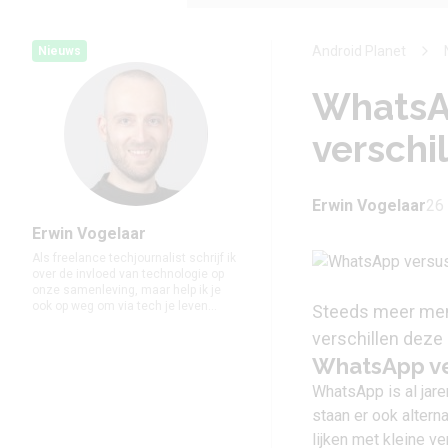
Android Planet
Nieuws
WhatsAp
verschi
Erwin Vogelaar
26 
Erwin Vogelaar
Als freelance techjournalist schrijf ik
over de invloed van technologie op
onze samenleving, maar help ik je
ook op weg om via tech je leven...
Steeds meer men
verschillen deze 
WhatsApp ver
WhatsApp is al jare
staan er ook altern
lijken met kleine v