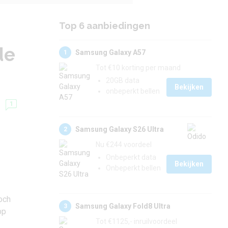
Top 6 aanbiedingen
de
Samsung Galaxy A57
1
Tot €10 korting per maand
20GB data
Bekijken
onbeperkt bellen
1
Samsung Galaxy S26 Ultra
2
Nu €244 voordeel
Onbeperkt data
Bekijken
Onbeperkt bellen
och
Samsung Galaxy Fold8 Ultra
3
pp
Tot €1125,- inruilvoordeel