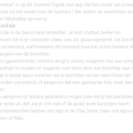
ernatief is op dit moment Signal, een app die het vooral van priva
hoe zit het verder met de functies? We zetten de verschillen en
et
WhatsApp
op een rij.
zelfde
l
zijn in de basis bijna hetzelfde. Je kunt chatten, bellen en
nsen die in je contacten staan, ook als groepsgesprek. De beric
versleuteld, wat betekent dat niemand mee kan lezen behalve d
angers van de berichten.
ps (geanimeerde) stickers en gifs sturen, reageren met een emoj
gedrukt te houden of reageren met tekst door een berichtje naar 
e in beide apps instellen dat je berichten na een specifieke tijd
orden verwijderd, of aangeven dat een gestuurde foto maar één
en.
e aangeven of andere gebruikers mogen zien dat jij hun berichten
 optie uit, dan zie je ook niet of de ander jouw berichtjes heeft
ichtendiensten hebben een app in de Play Store, maar ook apps 
ows of Mac.