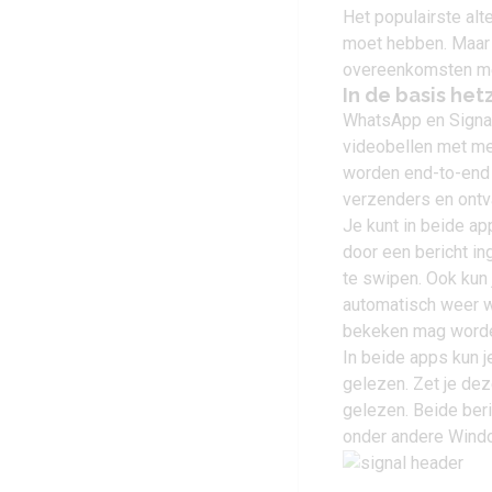
Het populairste alt
moet hebben. Maar 
overeenkomsten m
In de basis het
WhatsApp en
Signa
videobellen met me
worden end-to-end 
verzenders en ontv
Je kunt in beide ap
door een bericht in
te swipen. Ook kun j
automatisch weer w
bekeken mag word
In beide apps kun j
gelezen. Zet je deze
gelezen. Beide ber
onder andere Wind