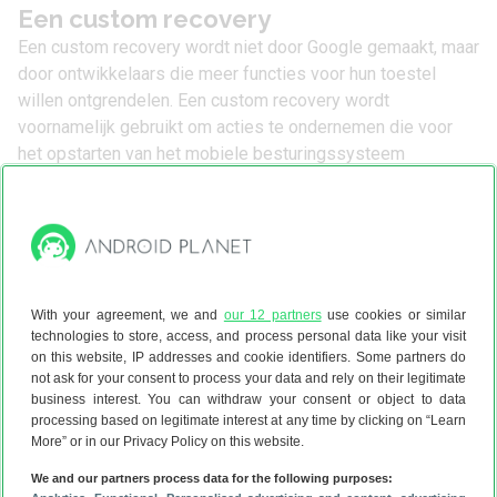
Een custom recovery
Een custom recovery wordt niet door Google gemaakt, maar
door ontwikkelaars die meer functies voor hun toestel
willen ontgrendelen. Een custom recovery wordt
voornamelijk gebruikt om acties te ondernemen die voor
het opstarten van het mobiele besturingssysteem
gebeuren, zoals het installeren van nieuwe software als
een
custom rom
of het
rooten van Android
.
Een custom recovery komt in verschillende versies, maar
de populairste custom recovery’s zijn
ClockworkMod
With your agreement, we and
our 12 partners
use cookies or similar
technologies to store, access, and process personal data like your visit
Recovery
en
TeamWin Recovery Project (TRWP)
, waarbij
on this website, IP addresses and cookie identifiers. Some partners do
laatstgenoemde het populairste is. Deze recovery’s bieden
not ask for your consent to process your data and rely on their legitimate
meer opties aan dan de standaard recovery, met de
business interest. You can withdraw your consent or object to data
belangrijke optie om software te flashen. Dit geeft je
processing based on legitimate interest at any time by clicking on “Learn
More” or in our Privacy Policy on this website.
bijvoorbeeld de mogelijkheid om CyanogenMod te flashen
of een root-app als systeem-app te installeren, waardoor je
We and our partners process data for the following purposes: