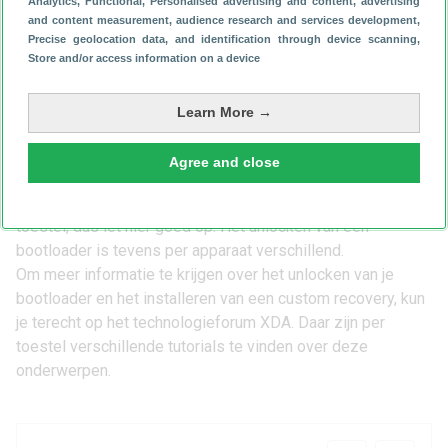
rootrechten hebt. Om je smartphone dus op zo’n manier aan
Analytics
, Functional
, Personalised advertising and content, advertising
and content measurement, audience research and services development
,
te passen, begin je vrijwel altijd in een custom recovery.
Precise geolocation data, and identification through device scanning
,
Hoe installeer ik een custom
Store and/or access information on a device
recovery?
Het installeren van een custom recovery werkt per apparaat
Learn More →
verschillend. In het algemeen is het noodzakelijk dat je de
boatloader van jouw toestel unlockt. Dit proces zorgt er
Agree and close
eigenlijk voor dat je zelf de baas over je toestel bent.
Normaliter verwijdert dit proces alle informatie op het
toestel, dus let hier goed op. Het unlocken van een
bootloader is tevens per apparaat verschillend.
Om meer informatie te krijgen over het unlocken van je
bootloader en het installeren van een custom recovery, kun
je terecht op het technologieforum
XDA
. Daar zijn per
toestel verschillende tutorials te vinden over deze
onderwerpen.