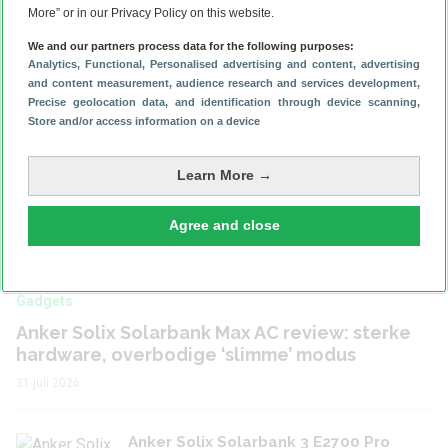
Gids: dit kun je allemaal met de
More” or in our Privacy Policy on this website.
Google Home-app
We and our partners process data for the following purposes:
Analytics
, Functional
, Personalised advertising and content, advertising
and content measurement, audience research and services development
,
Precise geolocation data, and identification through device scanning
,
Store and/or access information on a device
Learn More →
Reviews
Agree and close
Gadgets
Anker Solix Solarbank Max AC review: sterke
hardware, overbodige ‘slimme’ modus
31 juli 2026
Anker Solix Solarbank 3 E2700 Pro