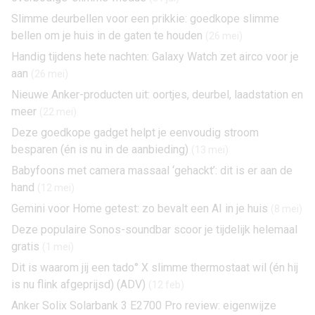
Slimme deurbellen voor een prikkie: goedkope slimme
bellen om je huis in de gaten te houden
(26 mei)
Handig tijdens hete nachten: Galaxy Watch zet airco voor je
aan
(26 mei)
Nieuwe Anker-producten uit: oortjes, deurbel, laadstation en
meer
(22 mei)
Deze goedkope gadget helpt je eenvoudig stroom
besparen (én is nu in de aanbieding)
(13 mei)
Babyfoons met camera massaal ‘gehackt’: dit is er aan de
hand
(12 mei)
Gemini voor Home getest: zo bevalt een AI in je huis
(8 mei)
Deze populaire Sonos-soundbar scoor je tijdelijk helemaal
gratis
(1 mei)
Dit is waarom jij een tado° X slimme thermostaat wil (én hij
is nu flink afgeprijsd) (ADV)
(12 feb)
Anker Solix Solarbank 3 E2700 Pro review: eigenwijze