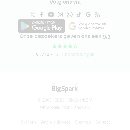
Volg ons via
Onze bezoekers geven ons een 9,3
9,3/10 -
1311 beoordelingen
© 2008 - 2026 –
BigSpark B.V.
Ontwikkeld door
Trendwerk
Over ons
Android devices
Sitemap
Contact