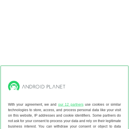
With your agreement, we and
our 12 partners
use cookies or similar
technologies to store, access, and process personal data like your visit
on this website, IP addresses and cookie identifiers. Some partners do
Tip 4: Zoomopties
not ask for your consent to process your data and rely on their legitimate
Ga voor de laatste keer terug naar het instellingen-menu;
business interest. You can withdraw your consent or object to data