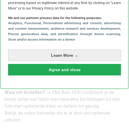
Zoek nu op ‘Camera Assistant’, hiervoor moet je iets naar
processing based on legitimate interest at any time by clicking on “Learn
More” or in our Privacy Policy on this website.
beneden scrollen;
Tik nu bovenaan op ‘Sneltoetsen voor zoomen’;
We and our partners process data for the following purposes:
Zet hier alle drie de zoomopties (2x, 10x en 100x) aan.
Analytics
, Functional
, Personalised advertising and content, advertising
and content measurement, audience research and services development
,
Waarom instellen?
→
Voordelen van ze allemaal
Precise geolocation data, and identification through device scanning
,
inschakelen zijn sneller toegang krijgen tot elke zoomstand
Store and/or access information on a device
zonder te knijpen op het scherm én sneller kunnen reageren
bij onverwachte fotomomenten. Deze instelling is vooral
Learn More →
handig als je vaak wisselt tussen dichtbij en ver weg.
Tip 5: Auto HDR
Agree and close
Ga nu terug naar het vorige scherm: ‘Camera Assistant’;
Scrol iets naar beneden tot je ‘Auto HDR’ hebt gevonden;
Zet dit aan met de schakelaar.
Waarom instellen?
→
Met Auto HDR combineer je de
beste delen van foto’s met meerdere belichtingen tot één
foto met verbeterde kleur en details tot gevolg.
Bekijk de video hieronder als je er toch niet helemaal
uitkomt.