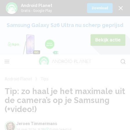
Android Planet
Download
Gratis - Google Play
Samsung Galaxy S26 Ultra nu scherp geprijsd
Bekijk actie
Android Planet
Tips
Tip: zo haal je het maximale uit
de camera’s op je Samsung
(+video!)
Jeroen Timmermans
16 mei 2026, 9:38
3 min leestijd