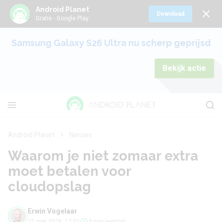
Android Planet
Download
Gratis - Google Play
Samsung Galaxy S26 Ultra nu scherp geprijsd
Bekijk actie
Android Planet
Nieuws
Waarom je niet zomaar extra
moet betalen voor
cloudopslag
Erwin Vogelaar
21 mei 2026, 17:01
4 min leestijd