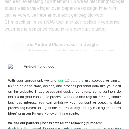
aan een levenslang abonnement. En wees niet bang: Google
stuurt waarschuwingen over beperkte opslagruimte ruim
van te voren. Je hebt er dus echt genoeg tijd voor.
Of misschien is
een NAS
toch niet zo’n gekke investering,
waarmee je een privé cloud in je eigen huis plaatst.
Zie Android Planet vaker in Google
Blijf eenvoudig op de hoogte van het laatste Android-
nieuws, reviews, tips.
With your agreement, we and
our 12 partners
use cookies or similar
technologies to store, access, and process personal data like your visit
on this website, IP addresses and cookie identifiers. Some partners do
not ask for your consent to process your data and rely on their legitimate
business interest. You can withdraw your consent or object to data
processing based on legitimate interest at any time by clicking on “Learn
Download de Android Planet-app
More” or in our Privacy Policy on this website.
We and our partners process data for the following purposes:
Analytics
, Functional
, Personalised advertising and content, advertising