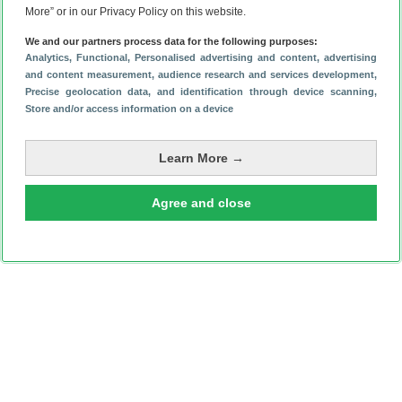
More” or in our Privacy Policy on this website.
We and our partners process data for the following purposes:
Schrijf je in voor onze nieuwsbrief
Analytics
, Functional
, Personalised advertising and content, advertising
and content measurement, audience research and services development
,
Precise geolocation data, and identification through device scanning
,
Store and/or access information on a device
Learn More →
Agree and close