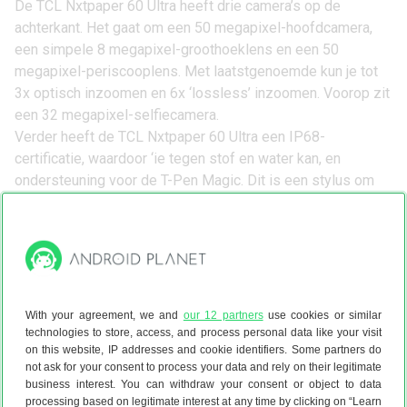
De TCL Nxtpaper 60 Ultra heeft drie camera’s op de
achterkant. Het gaat om een 50 megapixel-hoofdcamera,
een simpele 8 megapixel-groothoeklens en een 50
megapixel-periscooplens. Met laatstgenoemde kun je tot
3x optisch inzoomen en 6x ‘lossless’ inzoomen. Voorop zit
een 32 megapixel-selfiecamera.
Verder heeft de TCL Nxtpaper 60 Ultra een IP68-
certificatie, waardoor ‘ie tegen stof en water kan, en
ondersteuning voor de T-Pen Magic. Dit is een stylus om
(aan)tekeningen te maken. Het toestel met 256GB opslag
heeft een adviesprijs van
499,99 euro
en verschijnt deze
maand. De 512GB-versie gaat voor
549,99 euro
over de
toonbank.
With your agreement, we and
our 12 partners
use cookies or similar
technologies to store, access, and process personal data like your visit
Download de Android Planet-app
on this website, IP addresses and cookie identifiers. Some partners do
not ask for your consent to process your data and rely on their legitimate
business interest. You can withdraw your consent or object to data
processing based on legitimate interest at any time by clicking on “Learn