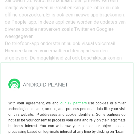
Sandwich. Zo wordt nu standaard een preview van een
mailtje weergegeven in Gmail en kan je de inbox nu ook
offline doorzoeken. Er is ook een nieuwe app bijgekomen:
de People-app. In deze applicatie worden de updates van
diverse sociale netwerken zoals Twitter en Google+
weergegeven.
De telefoon-app ondersteunt nu ook visual voicemail.
Hiermee kunnen voicemailberichten apart worden
afgeleverd. De mogelijkheid zal ook beschikbaar komen
voor alle ontwikkelaars zodat andere telefoonapplicaties
hier ook gebruik van kunnen maken. Gebruikers kunnen nu
ook instellen dat hun telefoon automatisch een sms’je als
ze een gesprek weigeren met de tekst waarom ze dit
doen.
With your agreement, we and
our 12 partners
use cookies or similar
Het toetsenbord in Ice Cream Sandwich zou beter moeten
technologies to store, access, and process personal data like your visit
reageren dan eerst. Ook is de ingebouwde
on this website, IP addresses and cookie identifiers. Some partners do
not ask for your consent to process your data and rely on their legitimate
spellingscontrole verbeterd en kan je nu gemakkelijker
business interest. You can withdraw your consent or object to data
tekst plakken en kopiëren. Het achteraf verbeteren van
processing based on legitimate interest at any time by clicking on “Learn