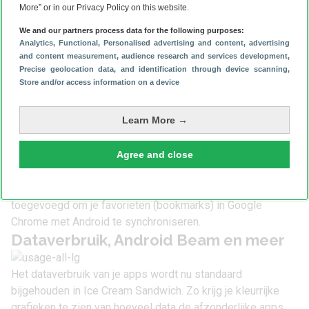
tekst is nu ook vereenvoudigd.
More” or in our Privacy Policy on this website.
De browser is weer een stuk sneller geworden ten
We and our partners process data for the following purposes:
opzichte van de vorige Android-versies. Je kan nu
Analytics
, Functional
, Personalised advertising and content, advertising
eenvoudiger bepalen of je de mobiele versie van een
and content measurement, audience research and services development
,
Precise geolocation data, and identification through device scanning
,
website of de volledige versie wit bekijken. Het
Store and/or access information on a device
tabbladenbeheer is verbeterd. Nu kan je tot zestien
tabbladen openen in de Android-browser en kan je
Learn More →
tabbladen sluiten door deze weg te wegen. Het wisselen
tussen tabbladen is vergelijkbaar met het wisselen tussen
Agree and close
openstaande apps. Ook hierbij zie je previews van
websites die nu open staan. Pagina’s zijn ook op te slaan
voor offline gebruik. Daarnaast is ook de mogelijkheid
toegevoegd om je favorieten (bookmarks) in Google
Chrome met Android te synchroniseren.
Dataverbruik, Android Beam en meer
Het dataverbruik van je apps wordt nu standaard
bijgehouden in Ice Cream Sandwich. Zo krijg je kleurrijke
grafieken te zien van hoeveel data de afzonderlijke apps