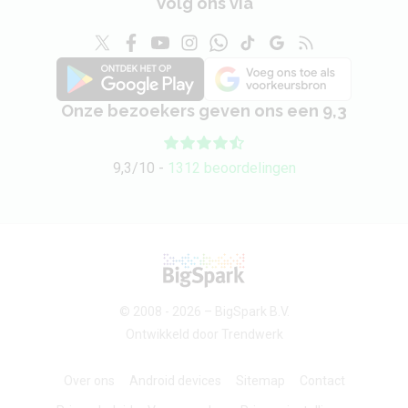
Volg ons via
Onze bezoekers geven ons een 9,3
9,3/10 -
1312 beoordelingen
© 2008 - 2026 –
BigSpark B.V.
Ontwikkeld door
Trendwerk
Over ons
Android devices
Sitemap
Contact