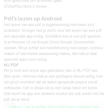
echt goed mee om te kunnen gaan.
Pdf’s lezen op Android
Het lezen van een pdf is tegenwoordig niet meer zo’n
probleem. Vroeger had je zelfs voor het lezen van een pdf
een speciale app nodig. Inmiddels kun je een pdf gewoon
in je browser of via Google Drive/Google Documenten
openen. Wil je echter een handtekening toevoegen, notities
maken of een kleine aanpassing maken, dan heb je daar
speciale apps voor nodig.
MJ PDF
Wil je toch een losse app gebruiken, dan is MJ PDF een
fijne optie. Hiermee heb je een prettigere leeservaring, met
als groot voordeel dat de laatst geopende pagina wordt
onthouden. Dat is ideaal als je een lange tekst wil lezen.
Ook heeft de app een donkere modus die ook werkt met de
pdf die je leest.
MJ PDF - Fast PDF Viewer
Helaas, we konden deze app niet ophalen van
Gratis