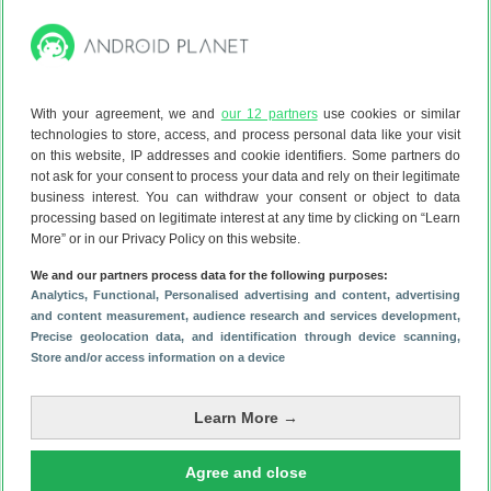
Xodo
Wil je kunnen lezen, aantekeningen maken, handtekening
zetten en pdf-formulieren invullen en iets anders gebruiken
dan Adobe? Dan is Xodo een fijne optie. Alles wat je aan de
pdf toevoegt wordt niet in het bestand zelf opgeslagen,
With your agreement, we and
our 12 partners
use cookies or similar
maar er overheen gelegd door de app.
technologies to store, access, and process personal data like your visit
on this website, IP addresses and cookie identifiers. Some partners do
In de praktijk maakt dat niet zoveel uit en je krijgt fijne
not ask for your consent to process your data and rely on their legitimate
opties voor aantekeningen, zoals verschillende kleuren om
business interest. You can withdraw your consent or object to data
te markeren, het toevoegen van tekstjes en het maken van
processing based on legitimate interest at any time by clicking on “Learn
tekeningen. Ook kun je deze app gebruiken om pdf’s te
More” or in our Privacy Policy on this website.
veranderen in bijvoorbeeld een Word-bestand of een
We and our partners process data for the following purposes:
afbeelding. De app is gratis te gebruiken, maar voor
Analytics
, Functional
, Personalised advertising and content, advertising
and content measurement, audience research and services development
,
grootgebruikers is er een abonnement.
Precise geolocation data, and identification through device scanning
,
Xodo PDF Reader
Gratis
Store and/or access information on a device
Apryse Software Inc.
via Google Play
Learn More →
Documenten ondertekenen
Agree and close
Er staan ook speciale apps in de Play Store voor het