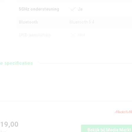
5GHz ondersteuning
Ja
Bluetooth
Bluetooth 5.4
USB-aansluiting
Nee
AUX ingang
Nee
Adapter meegeleverd
Ja
le specificaties
Algemeen
Type mediaspeler
Smart speaker
Fabrieksgarantie
1 jaar
Release Jaar
2026
119,00
Bekijk bij Media Markt