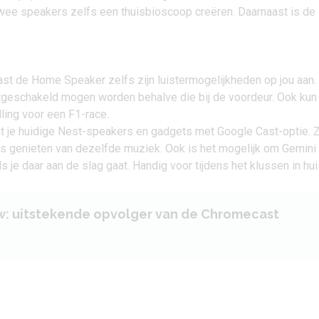
wee speakers zelfs een thuisbioscoop creëren. Daarnaast is de
ast de Home Speaker zelfs zijn luistermogelijkheden op jou aan.
itgeschakeld mogen worden behalve die bij de voordeur. Ook kun 
ling voor een F1-race.
je huidige Nest-speakers en gadgets met Google Cast-optie. 
is genieten van dezelfde muziek. Ook is het mogelijk om Gemini 
je daar aan de slag gaat. Handig voor tijdens het klussen in hui
w: uitstekende opvolger van de Chromecast