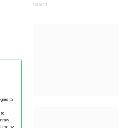
gies to
 to
hdraw
 time by