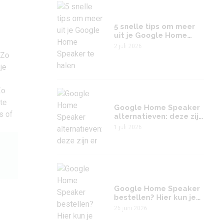
5 snelle tips om meer
uit je Google Home
Speaker te halen
2 juli 2026
 Zo
je
Zo
te
Google Home Speaker
s of
alternatieven: deze zijn
er
1 juli 2026
Google Home Speaker
bestellen? Hier kun je
terecht
26 juni 2026