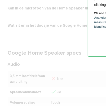
clickin
Kan ik de microfoon van de Home Speaker uitschakel
We and o
Analytic
measure
Wat zit er in het doosje van de Google Home Speaker?
identifi
Google Home Speaker specs
Audio
3,5 mm hoofdtelefoon
Nee
aansluiting
Spraakcommando's
Ja
Volumeregeling
Touch