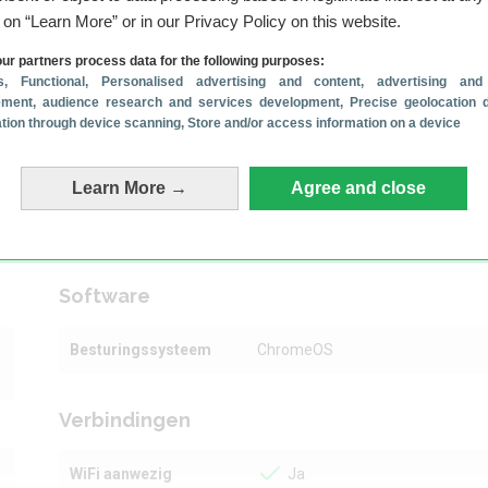
g on “Learn More” or in our Privacy Policy on this website.
en?
ur partners process data for the following purposes:
s
, Functional
, Personalised advertising and content, advertising and
ment, audience research and services development
, Precise geolocation 
cation through device scanning
, Store and/or access information on a device
Learn More →
Agree and close
Software
Besturingssysteem
ChromeOS
Verbindingen
WiFi aanwezig
Ja