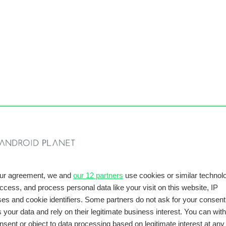
 Home Speaker
voor de Home Speaker?
our agreement, we and
our 12 partners
use cookies or similar technolo
access, and process personal data like your visit on this website, IP
es and cookie identifiers. Some partners do not ask for your consent
 your data and rely on their legitimate business interest. You can wit
nsent or object to data processing based on legitimate interest at any