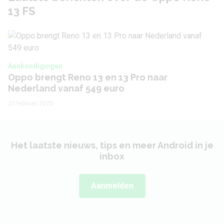
13 FS
Camera 1 - Diafragma
F/2.4
Audio
Aankondigingen
3,5 mm hoofdtelefoon
Nee
Oppo brengt Reno 13 en 13 Pro naar
aansluiting
Nederland vanaf 549 euro
Bluetooth stereo
25 februari 2025
Ja
(A2DP)
Speaker
Stereo
Het laatste nieuws, tips en meer Android in je
inbox
Batterij
Aanmelden
Capaciteit
5800 mAh
Snelladen
Ja