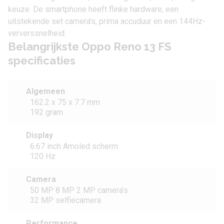
keuze. De smartphone heeft flinke hardware, een
uitstekende set camera’s, prima accuduur en een 144Hz-
ververssnelheid.
Belangrijkste Oppo Reno 13 FS
specificaties
Algemeen
162.2 x 75 x 7.7 mm
192 gram
Display
6.67 inch Amoled scherm
120 Hz
Camera
50 MP 8 MP 2 MP camera’s
32 MP selfiecamera
Performance