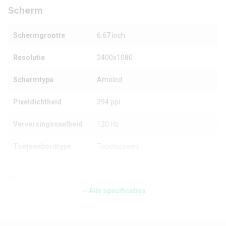
Scherm
Schermgrootte
6.67 inch
Resolutie
2400x1080
Schermtype
Amoled
Pixeldichtheid
394 ppi
Verversingssnelheid
120 Hz
Toetsenbordtype
Touchscreen
Processor en geheugen
Alle specificaties
Chipset
Qualcomm Snapdragon 6 Gen 1