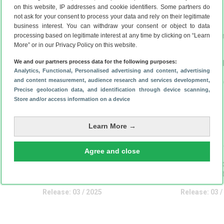
on this website, IP addresses and cookie identifiers. Some partners do
50 MP 8 MP 2 MP
50 MP 8 MP 50
not ask for your consent to process your data and rely on their legitimate
camera’s
camera’s
business interest. You can withdraw your consent or object to data
32 MP selfiecamera
50 MP selfiec
processing based on legitimate interest at any time by clicking on “Learn
More” or in our Privacy Policy on this website.
Qualcomm Snapdragon 6
Qualcomm Sna
We and our partners process data for the following purposes:
Gen 1
Gen 3
Analytics
, Functional
, Personalised advertising and content, advertising
and content measurement, audience research and services development
,
12 GB werkgeheugen
12 GB werkge
Precise geolocation data, and identification through device scanning
,
Store and/or access information on a device
5800 mAh
5000 mAh
Snelladen, 45 watt
50 watt
Learn More →
Android 15 t/m Android
Android 15 t/m
Agree and close
20 (verwacht)
18 (verwacht)
Beveiligingsupdates tot
Beveiligingsup
2031 (verwacht)
2031 (verwacht
Release: 03 / 2025
Release: 03 /