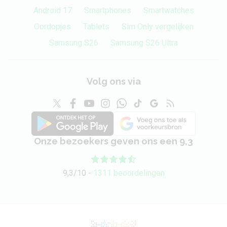
Android 17
Smartphones
Smartwatches
Maximaal
45 watt
Oordopjes
Tablets
Sim Only vergelijken
laadvermogen
Samsung S26
Samsung S26 Ultra
Behuizing
Volg ons via
Lengte
162.2 mm
Breedte
75 mm
Dikte
7.7 mm
Onze bezoekers geven ons een 9,3
Gewicht
192 gram
9,3/10 -
1311 beoordelingen
Stofdicht
Ja
Spatwaterdicht
Ja
Waterdicht
Ja