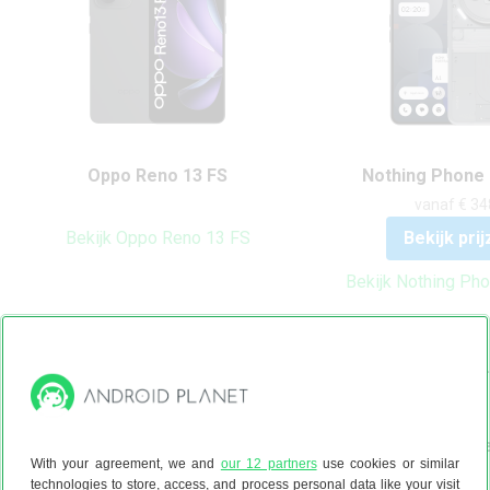
Oppo Reno 13 FS
Nothing Phone 
vanaf € 34
Bekijk Oppo Reno 13 FS
Bekijk pri
Bekijk Nothing Pho
162.2 x 75 x 7.7 mm
163.5 x 77.5 x 
192 gram
211 gram
6.67 inch Amoled scherm
6.77 inch Amol
With your agreement, we and
our 12 partners
use cookies or similar
120 Hz
120 Hz
technologies to store, access, and process personal data like your visit