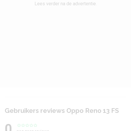
CPU-kernen
Octa Core
Lees verder na de advertentie.
Grafische chip
Adreno 710
Werkgeheugen
12 GB
Interne opslag
512 GB
Camera achterkant
Camera 1 - Aantal
50 MP
megapixel
Camera 1 - Diafragma
F/1.8
Camera 1 - Autofocus
Ja
Gebruikers reviews Oppo Reno 13 FS
Camera 1 -
Ja
0
Beeldstabilisatie