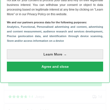
€ 195,94
not ask for your consent to process your data and rely on their legitimate
business interest. You can withdraw your consent or object to data
2
jaar garantie
processing based on legitimate interest at any time by clicking on “Learn
More” or in our Privacy Policy on this website.
Bekijk aanbieding
We and our partners process data for the following purposes:
Analytics
, Functional
, Personalised advertising and content, advertising
and content measurement, audience research and services development
,
Amazon
2d
3.6
Precise geolocation data, and identification through device scanning
,
Store and/or access information on a device
Samsung
Galaxy A14
Learn More →
64 GB
€ 199,00
Agree and close
2
jaar garantie
Bekijk aanbieding
Joeps
1d
9.4