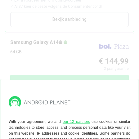
✓
Extra voordeel met KPN Combivoordeel
✓
Al 37 keer de beste volgens de Consumentenbond!
Bekijk aanbieding
Samsung
Galaxy A14
64 GB
€ 144,99
2
jaar garantie
Bekijk aanbieding
bol.com plaza
3d
5
Samsung
Galaxy A14
With your agreement, we and
our 12 partners
use cookies or similar
technologies to store, access, and process personal data like your visit
64 GB
on this website, IP addresses and cookie identifiers. Some partners do