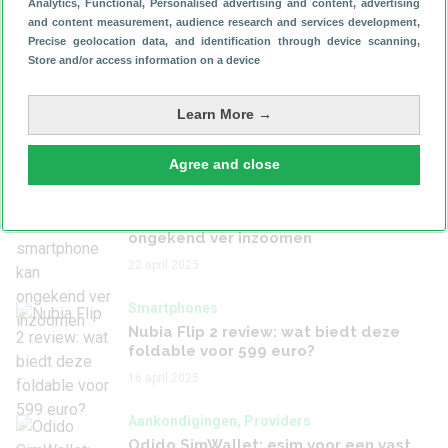
Analytics
, Functional
, Personalised advertising and content, advertising
tablet: veel details nu op straat
and content measurement, audience research and services development
,
23 april 2025
Precise geolocation data, and identification through device scanning
,
Store and/or access information on a device
Smartphones
Samsung Galaxy A36 review: niet
Learn More →
spannend, wel betrouwbaar
22 april 2025
Agree and close
Aankondigingen, Fabrikanten
Deze Android-smartphone kan
ongekend ver inzoomen
22 april 2025
Smartphones
Nubia Flip 2 review: wat biedt deze
foldable voor 599 euro?
16 april 2025
Aankondigingen, Providers
Odido SimWallet: esim voor een vast