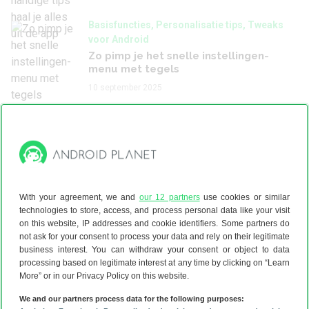
Basisfuncties, Personalisatie tips, Tweaks
voor Android
Zo pimp je het snelle instellingen-
menu met tegels
10 september 2025
WhatsApp
Tip: Zo verwijder je een WhatsApp-
account of -gesprek (+ video!)
19 juni 2025
Basisfuncties, Bellen en berichten tips,
With your agreement, we and
our 12 partners
use cookies or similar
WhatsApp
technologies to store, access, and process personal data like your visit
on this website, IP addresses and cookie identifiers. Some partners do
Tip: zo bewerk je verstuurde berichten
not ask for your consent to process your data and rely on their legitimate
op WhatsApp
business interest. You can withdraw your consent or object to data
1 mei 2025
processing based on legitimate interest at any time by clicking on “Learn
More” or in our Privacy Policy on this website.
Fabrikanten
We and our partners process data for the following purposes:
Lenovo werkt aan kleine high-end