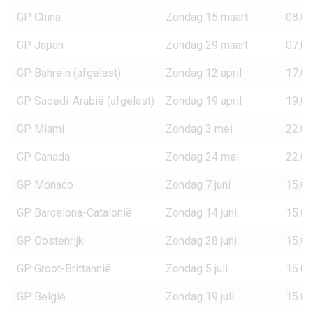
GP China
Zondag 15 maart
08.00
GP Japan
Zondag 29 maart
07.00
GP Bahrein (afgelast)
Zondag 12 april
17.00
GP Saoedi-Arabië (afgelast)
Zondag 19 april
19.00
GP Miami
Zondag 3 mei
22.00
GP Canada
Zondag 24 mei
22.00
GP Monaco
Zondag 7 juni
15.00
GP Barcelona-Catalonië
Zondag 14 juni
15.00
GP Oostenrijk
Zondag 28 juni
15.00
GP Groot-Brittannië
Zondag 5 juli
16.00
GP België
Zondag 19 juli
15.00