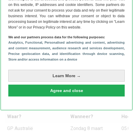
on this website, IP addresses and cookie identifiers. Some partners do
not ask for your consent to process your data and rely on their legitimate
business interest. You can withdraw your consent or object to data
processing based on legitimate interest at any time by clicking on “Learn
More” or in our Privacy Policy on this website.
We and our partners process data for the following purposes:
Analytics
, Functional
, Personalised advertising and content, advertising
and content measurement, audience research and services development
,
Precise geolocation data, and identification through device scanning
,
Store and/or access information on a device
Waar, wanneer en hoe laat is de Grand
Prix?
Learn More →
Het Formule 1-seizoen wordt steeds langer en is over de
hele wereld. We hebben te maken met verschillende
Agree and close
tijdzones, waardoor races niet altijd om dezelfde tijd
gereden worden. Hieronder zie je precies wanneer en hoe
laat je voor de tv moet zitten om de start niet te missen.
Waar?
Wanneer?
Hoe 
GP Australië
Zondag 8 maart
05.00