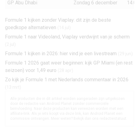
GP Abu Dhabi
Zondag 6 december
14.00
Formule 1 kijken zonder Viaplay: dit zijn de beste
goedkope alternatieven
(14 jul)
Formule 1 naar Videoland, Viaplay verdwijnt van je scherm
(2 jul)
Formule 1 kijken in 2026: hier vind je een livestream
(29 jun)
Formule 1 2026 gaat weer beginnen: kijk GP Miami (en rest
seizoen) voor 1,49 euro
(28 apr)
Zo kijk je Formule 1 met Nederlands commentaar in 2026
(13 mrt)
Alle producten die in dit artikel worden aangeraden zijn uitgekozen
door de redactie van Android Planet zonder commerciële
beïnvloeding. Naar deze producten kan verwezen worden met een
affiliate-link. Als je iets koopt via deze link, kan Android Planet een
commissie ontvangen. Meer weten? Bekijk dan ons
redactiestatuut
.