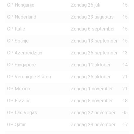
GP Hongarije
Zondag 26 juli
15.00
GP Nederland
Zondag 23 augustus
15.00
GP Italië
Zondag 6 september
15.00
GP Spanje
Zondag 13 september
15.00
GP Azerbeidzjan
Zondag 26 september
13.00
GP Singapore
Zondag 11 oktober
14.00
GP Verenigde Staten
Zondag 25 oktober
21.00
GP Mexico
Zondag 1 november
21.00
GP Brazilië
Zondag 8 november
18.00
GP Las Vegas
Zondag 22 november
05.00
GP Qatar
Zondag 29 november
17.00