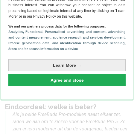
Dezelfde test heb ik dit jaar ook met de FreeBuds Pro 5
business interest. You can withdraw your consent or object to data
processing based on legitimate interest at any time by clicking on “Learn
gedaan, en opnieuw bleven telefoongesprekken goed
More” or in our Privacy Policy on this website.
verstaanbaar. Bellers hadden nauwelijks door dat er op de
achtergrond harde muziek speelde. Het algoritme dat dit
We and our partners process data for the following purposes:
Analytics
, Functional
, Personalised advertising and content, advertising
aanstuurt, doet zijn werk goed.
and content measurement, audience research and services development
,
Het bijzondere aan dit algoritme is wanneer beide bellers
Precise geolocation data, and identification through device scanning
,
FreeBuds Pro’s gebruiken. Samen met mijn vriendin heb ik
Store and/or access information on a device
dit getest: we liepen allebei buiten terwijl we belden, maar
geen van ons kon aan de achtergrondgeluiden horen dat we
Learn More →
buiten waren.
Agree and close
Eindoordeel: welke is beter?
Als je beide
FreeBuds Pro-modellen
naast elkaar zet,
raden we aan om te kiezen voor de FreeBuds Pro 5. Ze
zien er iets moderner uit dan de voorganger, bieden een