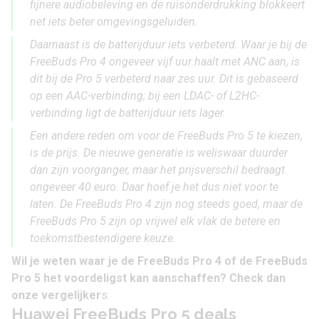
fijnere audiobeleving en de ruisonderdrukking blokkeert
net iets beter omgevingsgeluiden.
Daarnaast is de batterijduur iets verbeterd. Waar je bij de
FreeBuds Pro 4 ongeveer vijf uur haalt met ANC aan, is
dit bij de Pro 5 verbeterd naar zes uur. Dit is gebaseerd
op een AAC-verbinding; bij een LDAC- of L2HC-
verbinding ligt de batterijduur iets lager.
Een andere reden om voor de FreeBuds Pro 5 te kiezen,
is de prijs. De nieuwe generatie is weliswaar duurder
dan zijn voorganger, maar het prijsverschil bedraagt
ongeveer 40 euro. Daar hoef je het dus niet voor te
laten. De FreeBuds Pro 4 zijn nog steeds goed, maar de
FreeBuds Pro 5 zijn op vrijwel elk vlak de betere en
toekomstbestendigere keuze.
Wil je weten waar je de FreeBuds Pro 4 of de FreeBuds
Pro 5 het voordeligst kan aanschaffen? Check dan
onze vergelijker
s:
Huawei FreeBuds Pro 5 deals