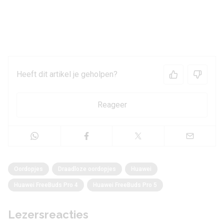
Heeft dit artikel je geholpen?
Reageer
Oordopjes
Draadloze oordopjes
Huawei
Huawei FreeBuds Pro 4
Huawei FreeBuds Pro 5
Lezersreacties