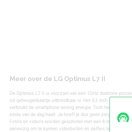
Meer over de LG Optimus L7 II
De Optimus L7 II is voorzien van een 1GHz dualcore-proc
sd-geheugenkaartje uitbreidbaar is. Het 4,3 inch-scherm hee
verbruikt de smartphone weinig energie. Toch heeft het toe
einde van de dag haalt. Je hoeft je dus geen zorgen te mak
Foto’s en video’s worden geschoten met een 8 megapixel-ca
aanwezig om te kunnen videobellen en selfies te schieten. D