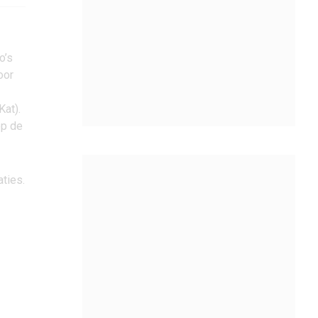
o’s
oor
Kat).
op de
aties.