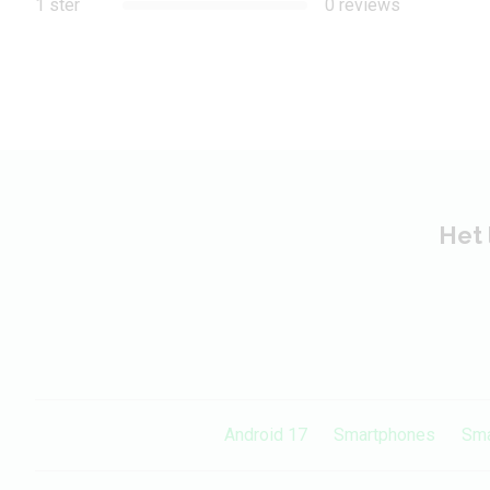
1 ster
0 reviews
Flitser
Ja
Flitstype
LED
Camera voorkant
Camera 1 - Aantal
0.3 MP
megapixel
Het 
Audio
3,5 mm hoofdtelefoon
Ja
aansluiting
Bluetooth stereo (A2DP)
Ja
Android 17
Smartphones
Sma