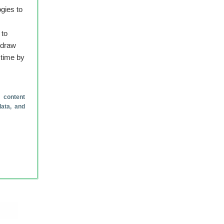
gies to
 4.4
id
 to
hdraw
 time by
 content
data, and