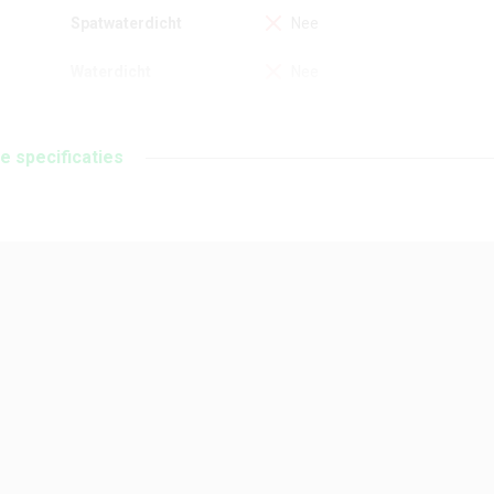
Spatwaterdicht
Nee
Waterdicht
Nee
Type simkaart
Micro sim
le specificaties
Dual sim
Nee
Besturingssysteem en updatebeleid
Besturingssysteem (bij
Android 4.1
introductie)
Besturingssysteem
Android 4.4 (verwacht)
(laatste OS)
Userinterface
LG Optimus UI