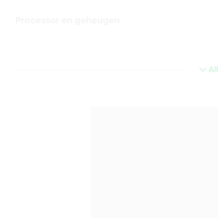
Processor en geheugen
Qualcomm Snapdragon S4 Play
Chipset
(MSM8225)
Al
CPU
ARM Cortex A5
CPU-kernen
Dual Core
CPU-snelheid
1 GHz
Grafische chip
Adreno 203
Werkgeheugen
0.75 GB
Interne opslag
4 GB
Camera achterkant