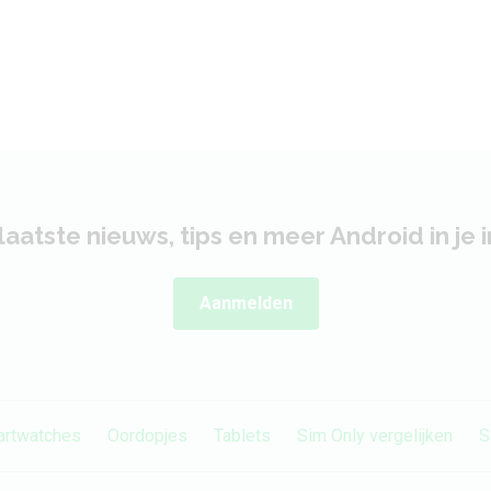
Bluetooth
Bluetooth 3.0
Connector
Micro-USB
Sensoren
GPS
Ja
laatste nieuws, tips en meer Android in je 
Versnellingsmeter
Ja
Aanmelden
Gyroscoop
Ja
Nabijheidssensor
Ja
Kompas
Ja
rtwatches
Oordopjes
Tablets
Sim Only vergelijken
S
Barometer
Nee