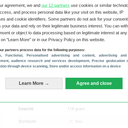
taandeel van LG in Nederland flink gegroeid.
our agreement, we and
our 12 partners
use cookies or similar technolo
ean) draait, is het toestel naderhand wel bijgewerkt naar Android
access, and process personal data like your visit on this website, IP
 het mobiele besturingssysteem en dat is wel zo fijn. Over Andro
es and cookie identifiers. Some partners do not ask for your consent
 your data and rely on their legitimate business interest. You can wit
nsent or object to data processing based on legitimate interest at any
g on “Learn More” or in our Privacy Policy on this website.
ur partners process data for the following purposes:
s
, Functional
, Personalised advertising and content, advertising and
Behuizing
ment, audience research and services development
, Precise geolocation 
cation through device scanning
, Store and/or access information on a device
Lengte
121.5 mm
Learn More →
Agree and close
Breedte
66.6 mm
Dikte
9.7 mm
Gewicht
118 gram
Stofdicht
Nee