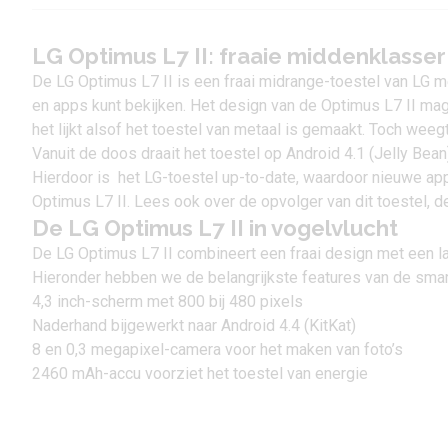
LG Optimus L7 II: fraaie middenklasser
De LG Optimus L7 II is een fraai midrange-toestel van LG me
en apps kunt bekijken. Het design van de Optimus L7 II mag
het lijkt alsof het toestel van metaal is gemaakt. Toch we
Vanuit de doos draait het toestel op Android 4.1 (Jelly Bean
Hierdoor is het LG-toestel up-to-date, waardoor nieuwe a
Optimus L7 II. Lees ook over de opvolger van dit toestel, 
De LG Optimus L7 II in vogelvlucht
De LG Optimus L7 II combineert een fraai design met een lage
Hieronder hebben we de belangrijkste features van de smart
4,3 inch-scherm met 800 bij 480 pixels
Naderhand bijgewerkt naar Android 4.4 (KitKat)
8 en 0,3 megapixel-camera voor het maken van foto’s
2460 mAh-accu voorziet het toestel van energie