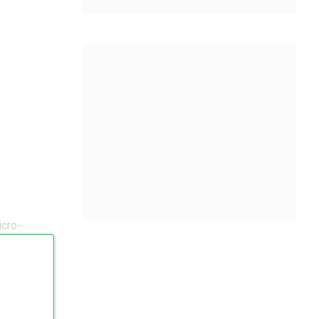
cro-
k het
die in