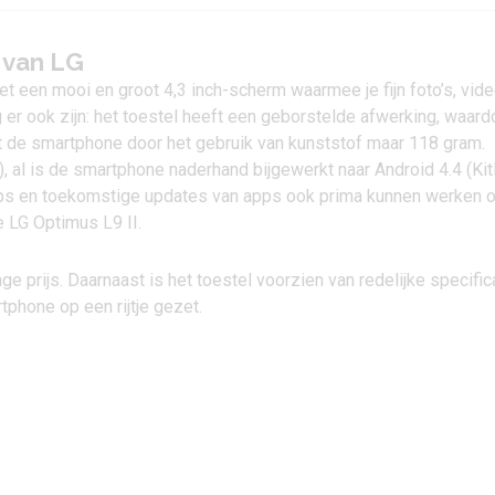
 van LG
t een mooi en groot 4,3 inch-scherm waarmee je fijn foto’s, vide
 er ook zijn: het toestel heeft een geborstelde afwerking, waard
egt de smartphone door het gebruik van kunststof maar 118 gram.
), al is de smartphone naderhand bijgewerkt naar Android 4.4 (Kit
pps en toekomstige updates van apps ook prima kunnen werken 
de
LG Optimus L9 II
.
 prijs. Daarnaast is het toestel voorzien van redelijke specific
phone op een rijtje gezet.