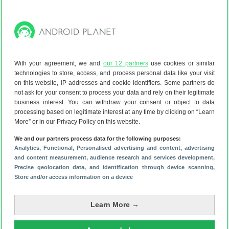
Maar als alles wel goed aangesloten en ingesteld is, dan
verschijnt bij het koppelen van de usb-stick een melding op
je scherm met daarin de naam van de usb-stick en de optie
alle bestanden te bekijken. Vervolgens kun je documenten
overzetten of bestanden openen vanaf de usb-stick, zoals
With your agreement, we and
our 12 partners
use cookies or similar
een video. Zo heb je geen computer nodig om bestanden
technologies to store, access, and process personal data like your visit
van je telefoon te halen.
on this website, IP addresses and cookie identifiers. Some partners do
not ask for your consent to process your data and rely on their legitimate
Weten wat er allemaal nog meer mogelijk is met jouw
business interest. You can withdraw your consent or object to data
Android-smartphone? Volg ons via de knoppen hieronder
processing based on legitimate interest at any time by clicking on “Learn
en mis helemaal niets meer.
More” or in our Privacy Policy on this website.
We and our partners process data for the following purposes:
Analytics
, Functional
, Personalised advertising and content, advertising
and content measurement, audience research and services development
,
Download de Android Planet-app
Precise geolocation data, and identification through device scanning
,
Store and/or access information on a device
Learn More →
Schrijf je in voor onze nieuwsbrief