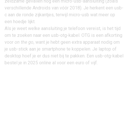
zeldzame gevallen nog een micro-usb-aansluiting (zoals
verschillende Androids van vóór 2018). Je herkent een usb-
c aan de ronde zijkantjes, terwijl micro-usb wat meer op
een hoedje lijkt.
Als je weet welke aansluiting je telefoon vereist, is het tijd
om te zoeken naar een usb-otg-kabel. OTG is een afkorting
voor
on the go
, want je hebt geen extra apparaat nodig om
je usb-stick aan je smartphone te koppelen. Je laptop of
desktop hoef je er dus niet bij te pakken. Een usb-otg-kabel
bestel je in 2025 online al voor een euro of vijf.