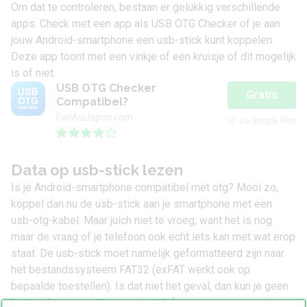
Om dat te controleren, bestaan er gelukkig verschillende
apps. Check met een app als
USB OTG Checker
of je aan
jouw Android-smartphone een usb-stick kunt koppelen.
Deze app toont met een vinkje of een kruisje of dit mogelijk
is of niet.
USB OTG Checker
Gratis
Compatibel?
FaitAuJapon.com
via Google Play
Data op usb-stick lezen
Is je Android-smartphone compatibel met otg? Mooi zo,
koppel dan nu de usb-stick aan je smartphone met een
usb-otg-kabel. Maar juich niet te vroeg, want het is nog
maar de vraag of je telefoon ook echt iets kan met wat erop
staat. De usb-stick moet namelijk geformatteerd zijn naar
het bestandssysteem FAT32 (exFAT werkt ook op
bepaalde toestellen). Is dat niet het geval, dan kun je geen
bestanden overzetten naar je telefoon.