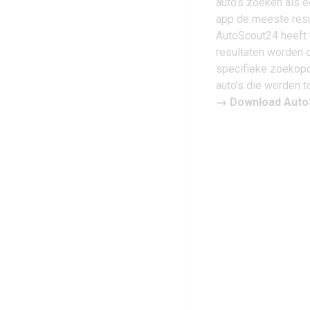
auto’s zoeken als e
app de meeste resu
AutoScout24 heeft 
resultaten worden ov
specifieke zoekopdr
auto’s die worden 
→
Download AutoS