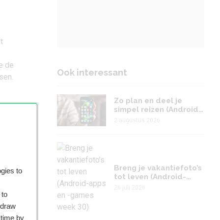
t
ie de
Ook interessant
sen.
Zo plan en deel je
simpel reizen (Android-
apps en -games week
2 augustus 2026
31)
Breng je vakantiefoto’s
n van
gies to
tot leven (Android-
apps en -games week
26 juli 2026
 to
30)
ere
hdraw
ze.
 time by