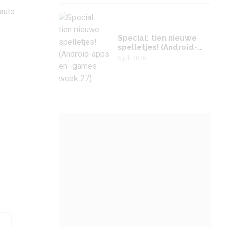
 auto
Special: tien nieuwe
spelletjes! (Android-
apps en -games week
5 juli 2026
27)