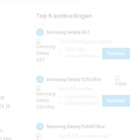
Top 6 aanbiedingen
Samsung Galaxy A57
1
Tot €10 korting per maand
20GB data
Bekijken
onbeperkt bellen
Samsung Galaxy S26 Ultra
2
Nu €244 voordeel
aar
Onbeperkt data
Bekijken
Onbeperkt bellen
or je
Samsung Galaxy Fold8 Ultra
3
jn
Tot €1125,- inruilvoordeel
p een