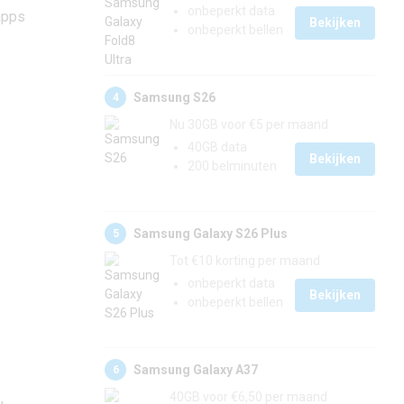
onbeperkt data
 apps
Bekijken
onbeperkt bellen
Samsung S26
4
Nu 30GB voor €5 per maand
40GB data
Bekijken
200 belminuten
Samsung Galaxy S26 Plus
5
Tot €10 korting per maand
onbeperkt data
Bekijken
onbeperkt bellen
Samsung Galaxy A37
6
40GB voor €6,50 per maand