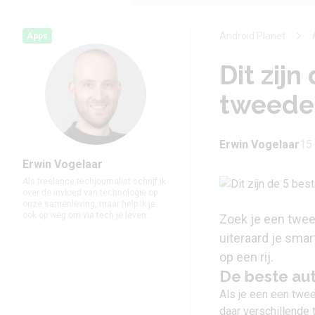
Android Planet
Apps
Dit zij
tweedeh
Erwin Vogelaar
15
Erwin Vogelaar
Als freelance techjournalist schrijf ik
over de invloed van technologie op
onze samenleving, maar help ik je
ook op weg om via tech je leven...
Zoek je een tweed
uiteraard je sma
op een rij.
De beste au
Als je een een twee
daar verschillende