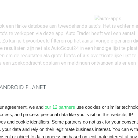
ok een flinke database aan tweedehands auto’s. Het is echter nie
to’s te verkopen via deze app. Auto Trader heeft wel een aantal
. Zo kun je bijvoorbeeld filteren op het aantal vorige eigenaren d
 resultaten zijn net als AutoScout24 in een handige lijst te plaat
n om de resultaten als grote foto’s of als overzichtelijke lijst te
 je een zoekopdracht opslaan en meldingen ontvangen als er een
toegevoegd die bij je wensen past.
Trader in Google Play
(gratis)
ok bij de bekendste tweedehands-app van Nederland terecht:
heeft een aparte sectie voor auto’s. Hier vul je bij het aanbiede
our agreement, we and
our 12 partners
use cookies or similar technolo
egevens over het voertuig in. Denk aan het merk, het model, de
access, and process personal data like your visit on this website, IP
wjaar en uiteraard de kilometerstand. Maar bijvoorbeeld ook de
es and cookie identifiers. Some partners do not ask for your consent
tie en de APK-vervaldatum. De app werkt goed en laat onder and
 your data and rely on their legitimate business interest. You can wit
en. Als je al een Marktplaats-account hebt is dit een logische keu
nsent or object to data processing based on legitimate interest at any