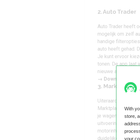
2. Auto Trader
Auto Trader heeft o
mogelijk om zelf au
handige filteropties
auto heeft gehad. De
Je kunt ervoor kieze
tonen. De app laat
nieuwe auto wordt 
→
Download Auto 
3. Marktplaats
Uiteraard kun je o
Marktplaats. De app 
With y
je wagen allerlei g
store, 
uitvoering, het bou
address
motorinhoud, garan
process
duidelijke foto’s zi
your co