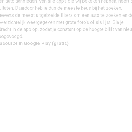
en auto aanbieden. Van alle apps die wij bekeken hebben, heeft
ltaten. Daardoor heb je dus de meeste keus bij het zoeken.
tevens de meest uitgebreide filters om een auto te zoeken en d
erzichtelijk weergegeven met grote foto’s of als lijst. Sla je
acht in de app op, zodat je constant op de hoogte blijft van nie
toegevoegd.
cout24 in Google Play
(gratis)