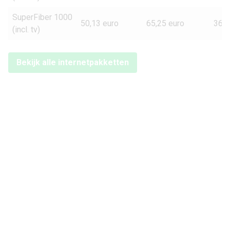
SuperFiber 1000
50,13 euro
65,25 euro
363 
(incl. tv)
Bekijk alle internetpakketten