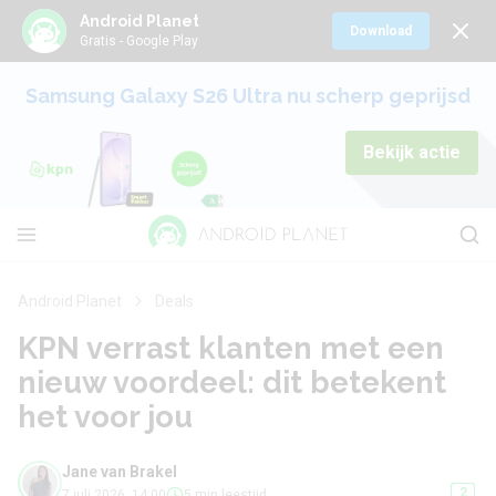
Android Planet
Download
Gratis - Google Play
Samsung Galaxy S26 Ultra nu scherp geprijsd
Bekijk actie
Android Planet
Deals
KPN verrast klanten met een
nieuw voordeel: dit betekent
het voor jou
Jane van Brakel
2
7 juli 2026, 14:00
5 min leestijd