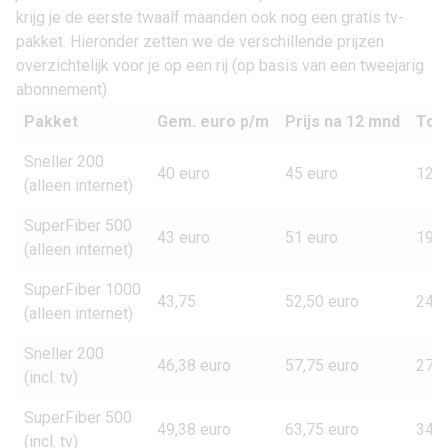
krijg je de eerste twaalf maanden ook nog een gratis tv-
pakket. Hieronder zetten we de verschillende prijzen
overzichtelijk voor je op een rij (op basis van een tweejarig
abonnement).
Pakket
Gem. euro p/m
Prijs na 12 mnd
Tota
Sneller 200
40 euro
45 euro
120 
(alleen internet)
SuperFiber 500
43 euro
51 euro
192 
(alleen internet)
SuperFiber 1000
43,75
52,50 euro
246 
(alleen internet)
Sneller 200
46,38 euro
57,75 euro
273 
(incl. tv)
SuperFiber 500
49,38 euro
63,75 euro
345 
(incl. tv)