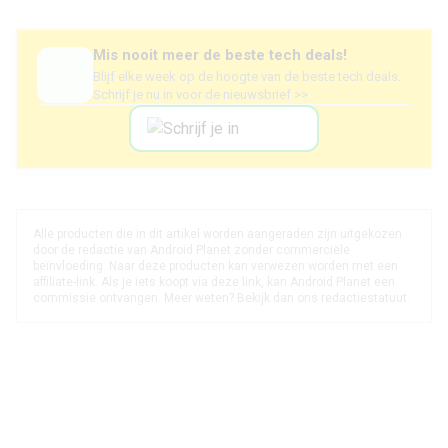
Mis nooit meer de beste tech deals!
Blijf elke week op de hoogte van de beste tech deals.
Schrijf je nu in voor de nieuwsbrief >>
Alle producten die in dit artikel worden aangeraden zijn uitgekozen
door de redactie van Android Planet zonder commerciële
beïnvloeding. Naar deze producten kan verwezen worden met een
affiliate-link. Als je iets koopt via deze link, kan Android Planet een
commissie ontvangen. Meer weten? Bekijk dan ons
redactiestatuut
.