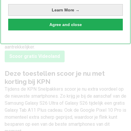
Liefhebbers van drama kunnen hun hart trouwens ophalen
Learn More →
met The Handmaid’s Tale, terwijl The Rookie juist ideaal is
voor wie een toegankelijke serie zoekt om meerdere
Agree and close
seizoenen achter elkaar te bingewatchen. Met de
toevoeging van Videoland aan KPN Combivoordeel wordt
het aanbod aan gratis streamingdiensten daarmee nog
aantrekkelijker.
Scoor gratis Videoland
Deze toestellen scoor je nu met
korting bij KPN
Tijdens de KPN Snelpakkers scoor je nu extra voordeel op
de nieuwste smartphones. Zo krijg je bij de aanschaf van de
Samsung Galaxy S26 Ultra
of
Galaxy S26
tijdelijk een gratis
Galaxy Tab A11 Plus cadeau. Ook de
Google Pixel 10 Pro
is
momenteel extra scherp geprijsd, waardoor je flink kunt
besparen op een van de beste smartphones van dit