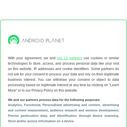
Dit wil je nu zien op Videoland
With your agreement, we and
our 12 partners
use cookies or similar
Met een
gratis Videoland-abonnement via KPN
krijg je
technologies to store, access, and process personal data like your visit
on this website, IP addresses and cookie identifiers. Some partners do
toegang tot een van de grootste streamingdiensten van
not ask for your consent to process your data and rely on their legitimate
Nederland. Het aanbod bestaat uit een mix van populaire
business interest. You can withdraw your consent or object to data
Nederlandse producties, internationale series, films en
processing based on legitimate interest at any time by clicking on “Learn
realityprogramma’s. Vooral Mocro Maffia blijft een van de
More” or in our Privacy Policy on this website.
absolute publiekstrekkers, terwijl series als The Rookie en
We and our partners process data for the following purposes:
Killing Eve ook hoog op het kijklijstje van veel abonnees
Analytics
, Functional
, Personalised advertising and content, advertising
staan.
and content measurement, audience research and services development
,
Precise geolocation data, and identification through device scanning
,
Store and/or access information on a device