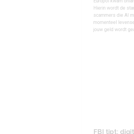
Europol kwam onla
Hierin wordt de sta
scammers die AI mis
momenteel levensec
jouw geld wordt ge
FBI tipt: di