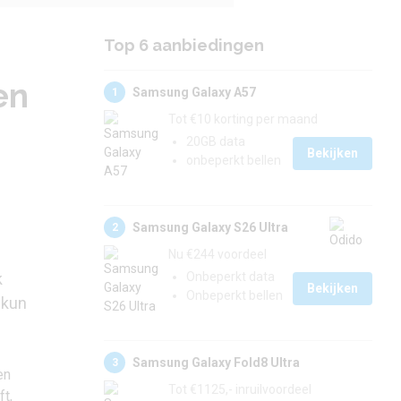
Top 6 aanbiedingen
en
Samsung Galaxy A57
1
Tot €10 korting per maand
20GB data
Bekijken
onbeperkt bellen
Samsung Galaxy S26 Ultra
2
Nu €244 voordeel
k
Onbeperkt data
Bekijken
Onbeperkt bellen
 kun
Samsung Galaxy Fold8 Ultra
3
en
Tot €1125,- inruilvoordeel
ft,