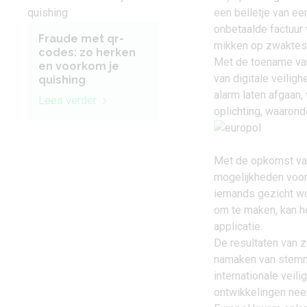
een belletje van ee
onbetaalde factuur 
Fraude met qr-
mikken op zwaktes
codes: zo herken
Met de toename van 
en voorkom je
van digitale veilig
quishing
alarm laten afgaan,
Lees verder
oplichting, waarond
Met de opkomst v
mogelijkheden voor
iemands gezicht wo
om te maken, kan he
applicatie.
De resultaten van zu
namaken van stemme
internationale veil
ontwikkelingen nee