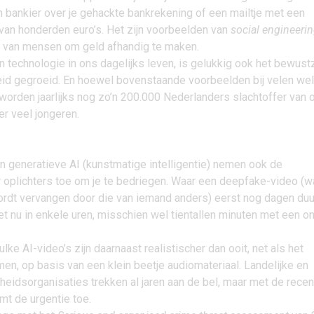
n bankier over je gehackte bankrekening of een mailtje met een
van honderden euro’s. Het zijn voorbeelden van
social engineeri
 van mensen om geld afhandig te maken.
technologie in ons dagelijks leven, is gelukkig ook het bewustz
heid gegroeid. En hoewel bovenstaande voorbeelden bij velen we
 worden jaarlijks nog zo’n 200.000 Nederlanders slachtoffer van 
er veel jongeren.
an
generatieve AI (kunstmatige intelligentie)
nemen ook de
 oplichters toe om je te bedriegen. Waar een deepfake-video (wa
rdt vervangen door die van iemand anders) eerst nog dagen du
t nu in enkele uren, misschien wel tientallen minuten met een on
lke AI-video’s zijn daarnaast realistischer dan ooit, net als het
n, op basis van een klein beetje audiomateriaal. Landelijke en
igheidsorganisaties trekken al jaren aan de bel, maar met de rece
mt de urgentie toe.