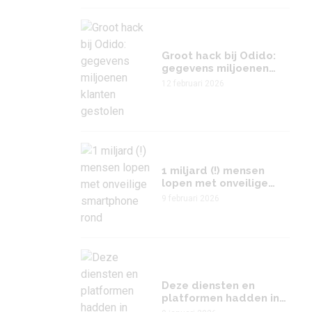
Groot hack bij Odido:
gegevens miljoenen
klanten gestolen
12 februari 2026
1 miljard (!) mensen
lopen met onveilige
smartphone rond
9 februari 2026
Deze diensten en
platformen hadden in
2025 de meeste hacks