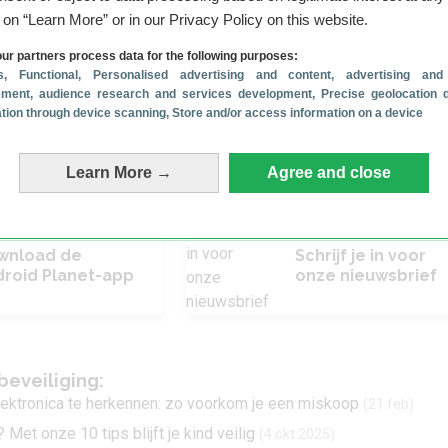
digitaal toenemen, wordt AI ook ingezet om je er beter tegen
g on “Learn More” or in our Privacy Policy on this website.
 kunstmatige intelligentie het op grote schaal mogelijk om
eg te filteren, bijvoorbeeld op YouTube.
ur partners process data for the following purposes:
s
, Functional
, Personalised advertising and content, advertising and
 Pixel-telefoon weten wanneer een telefoonnummer waarschijnlij
ment, audience research and services development
, Precise geolocation 
brikant Honor lanceerde onlangs zelfs een softwarefunctie
die
cation through device scanning
, Store and/or access information on a device
an herkennen
.
lf en geliefden online te beschermen tegen kwaadwillenden? Laat
Learn More →
Agree and close
s onderaan deze pagina.
wnload de
Schrijf je in voor
roid Planet-app
onze nieuwsbrief
beveiliging:
ektronica te herkennen: zo voorkom je een miskoop
(21 feb)
Met onze 10 tips blijft je kind veilig
(4 okt 2025)