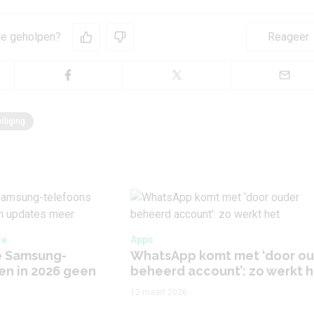
 je geholpen?
Reageer
iliging
re
Apps
e Samsung-
WhatsApp komt met ‘door o
gen in 2026 geen
beheerd account’: zo werkt 
12 maart 2026