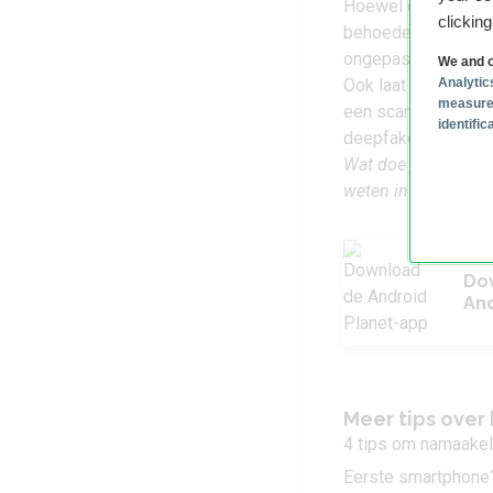
Hoewel de gevaren 
clickin
behoeden. Zo maakt
ongepaste content w
We and o
Analytic
Ook laat je Google
measure
een scammer is. Fa
identifi
deepfake-video’s k
Wat doe jij om jeze
weten in de reactie
Do
And
Meer tips over 
4 tips om namaakel
Eerste smartphone? 