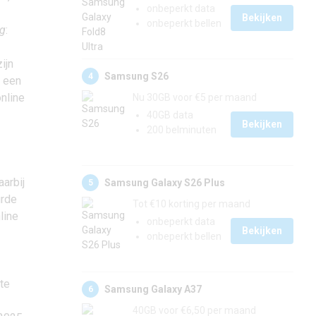
onbeperkt data
Bekijken
onbeperkt bellen
ng
:
ijn
Samsung S26
4
l een
online
Nu 30GB voor €5 per maand
40GB data
Bekijken
200 belminuten
arbij
Samsung Galaxy S26 Plus
5
urde
Tot €10 korting per maand
line
onbeperkt data
Bekijken
onbeperkt bellen
nte
Samsung Galaxy A37
6
40GB voor €6,50 per maand