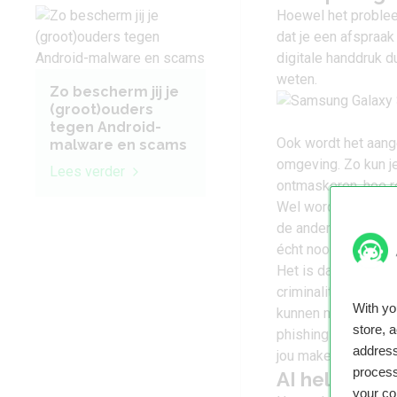
Hoewel het probleem
dat je een afspraak
digitale handdruk du
weten.
Zo bescherm jij je
(groot)ouders
tegen Android-
Ook wordt het aang
malware en scams
omgeving. Zo kun je
Lees verder
ontmaskeren, hoe re
Wel wordt er kriti
de ander deze mogeli
écht noodgeval.
Het is daarom goed
criminaliteit en de
With y
kunnen namaken van
store, 
phishing-mails, het
address
jou maken zonder d
process
AI helpt oo
your co