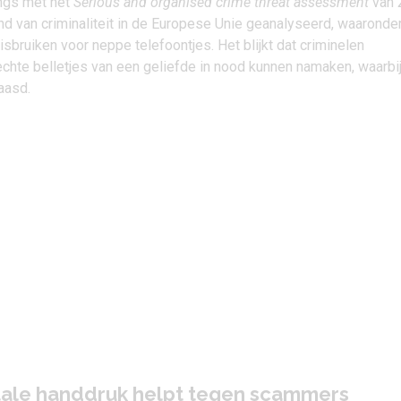
ngs met het
Serious and organised crime threat assessment
van 
nd van criminaliteit in de Europese Unie geanalyseerd, waaronde
bruiken voor neppe telefoontjes. Het blijkt dat criminelen
hte belletjes van een geliefde in nood kunnen namaken, waarbi
aasd.
gitale handdruk helpt tegen scammers