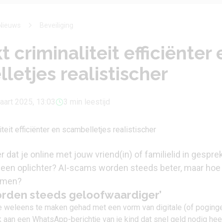
Nieuws
Beveiliging
 criminaliteit efficiënter 
letjes realistischer
aart 2025, 13:03
3 min leestijd
 dat je online met jouw vriend(in) of familielid in gespre
t een oplichter? AI-scams worden steeds beter, maar hoe
ermen?
orden steeds geloofwaardiger’
 je weleens te maken gehad met een vorm van digitale (of poging
nk aan een WhatsApp-berichtje van je kind dat snel geld nodig hee