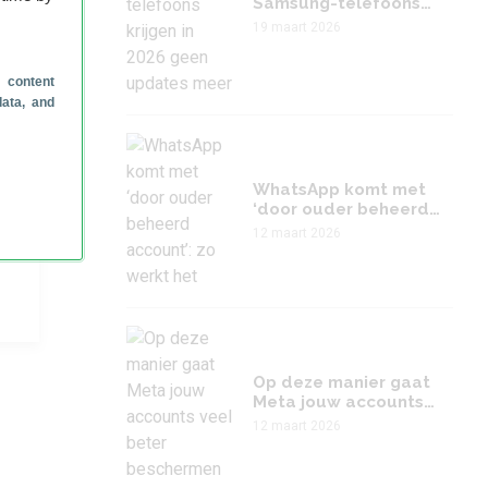
Samsung-telefoons
krijgen in 2026 geen
19 maart 2026
updates meer
 content
k van
data, and
 het
WhatsApp komt met
‘door ouder beheerd
account’: zo werkt het
12 maart 2026
Op deze manier gaat
Meta jouw accounts
veel beter beschermen
12 maart 2026