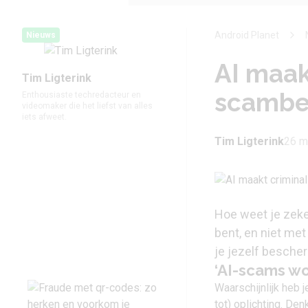
Android Planet
Nieuws
AI maakt
Tim Ligterink
scambel
Enthousiaste techredacteur en
videomaker die het liefst van alles
iets afweet.
Tim Ligterink
26 m
Hoe weet je zeker
bent, en niet me
je jezelf besch
‘AI-scams w
Waarschijnlijk heb
tot) oplichting. De