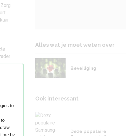
 Zorg
ort
lkaar
Alles wat je moet weten over
cte
vader
Beveiliging
mdat
 een
Ook interessant
t
gies to
n
 van
 to
hdraw
Deze populaire
 time by