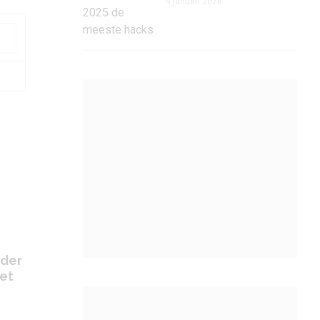
9 januari 2026
uder
het